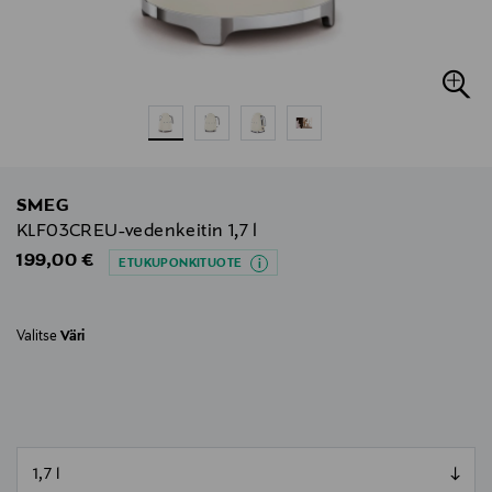
SMEG
KLF03CREU-vedenkeitin 1,7 l
Original Price
199,00 €
ETUKUPONKITUOTE
Valitse
Väri
null
null