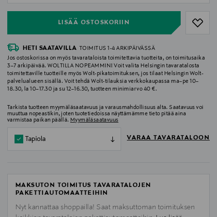
LISÄÄ OSTOSKORIIN
HETI SAATAVILLA
TOIMITUS 1-4 ARKIPÄIVÄSSÄ
Jos ostoskorissa on myös tavarataloista toimitettavia tuotteita, on toimitusaika
3–7 arkipäivää. WOLTILLA NOPEAMMIN! Voit valita Helsingin tavaratalosta
toimitettaville tuotteille myös Wolt-pikatoimituksen, jos tilaat Helsingin Wolt-
palvelualueen sisällä. Voit tehdä Wolt-tilauksia verkkokaupassa ma–pe 10–
18.30, la 10–17.30 ja su 12–16.30, tuotteen minimiarvo 40 €.
Tarkista tuotteen myymäläsaatavuus ja varausmahdollisuus alta. Saatavuus voi
muuttua nopeastikin, joten tuotetiedoissa näyttämämme tieto pitää aina
varmistaa paikan päällä.
Myymäläsaatavuus
VARAA TAVARATALOON
Tapiola
MAKSUTON TOIMITUS TAVARATALOJEN
PAKETTIAUTOMAATTEIHIN
Nyt kannattaa shoppailla! Saat maksuttoman toimituksen