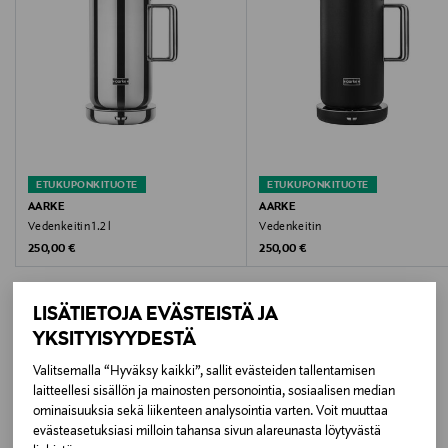
Toimitusaika 1-2 viikkoa
Kokotiedot
Alk. 6,90 €, kun toimitus on saatavilla valittuun
osoitteeseen.
27,5 x 22,6 x 17,1 cm
Teho
2400 W
ETUKUPONKITUOTE
ETUKUPONKITUOTE
Takuu
AARKE
AARKE
Vedenkeitin 1.2 l
Vedenkeitin
24 kk
Original Price
Original Price
250,00 €
250,00 €
Väri
LISÄTIETOJA EVÄSTEISTÄ JA
CREAM
YKSITYISYYDESTÄ
Koko
Valitsemalla “Hyväksy kaikki”, sallit evästeiden tallentamisen
LISÄÄ KIINNOSTAVIA
laitteellesi sisällön ja mainosten personointia, sosiaalisen median
1,7 l
ominaisuuksia sekä liikenteen analysointia varten. Voit muuttaa
TUOTTEITA
evästeasetuksiasi milloin tahansa sivun alareunasta löytyvästä
Valmistusmaa