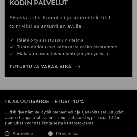
KODIN PALVELUT
Sisusta kotisi kauniiksi ja suunnittele tilat
toimiviksi asiantuntijan avulla.
Räätälöity sisustussuunnitelma
Tuote-ehdotukset kattavasta valikoimastamme
Maksuton sisustushankintojen yhteydessä
TUTUSTU JA VARAA AIKA
TILAA UUTISKIRJE
–
ETUSI
–
10 %
Uutiskirjeestämme löydät parhaat edut ja ajankohtaiset uutuudet.
Uutena tilaajana lähetämme sinulle etukoodin, jolla saat 10 %:n
alennuksen normaalihintaisesta kertaostoksesta.
Suomeksi
På svenska