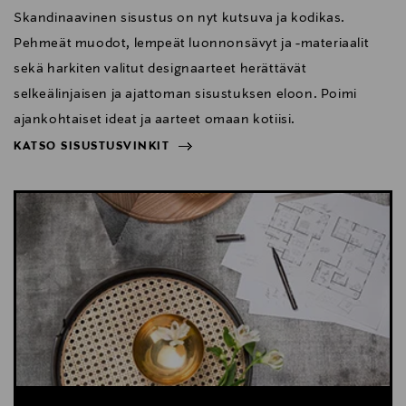
Skandinaavinen sisustus on nyt kutsuva ja kodikas.
Pehmeät muodot, lempeät luonnonsävyt ja -materiaalit
sekä harkiten valitut designaarteet herättävät
selkeälinjaisen ja ajattoman sisustuksen eloon. Poimi
ajankohtaiset ideat ja aarteet omaan kotiisi.
KATSO SISUSTUSVINKIT
NÄYTÄ VÄHEMMÄN
KATSO SISUSTUSVINKIT