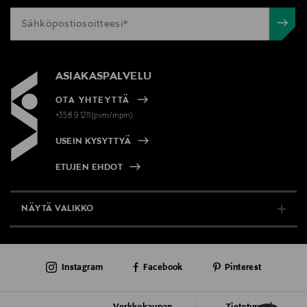
ASIAKASPALVELU
OTA YHTEYTTÄ
+358 9 1211(pvm/mpm)
USEIN KYSYTTYÄ
ETUJEN EHDOT
NÄYTÄ VALIKKO
TUKI & INFO
Instagram
Facebook
Pinterest
AJANKOHTAISTA
PALVELUT