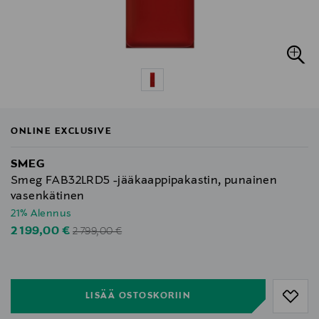
ONLINE EXCLUSIVE
SMEG
Smeg FAB32LRD5 -jääkaappipakastin, punainen
vasenkätinen
21% Alennus
Original Price
Discounted Price
2 199,00 €
2 799,00 €
null
null
LISÄÄ OSTOSKORIIN