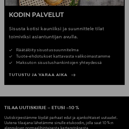
Jääkaapin kirkkaasta valaistuksesta huolehtii kaksi
korkeaa LED-valoa, jotka ovat energiaa säästäviä
KODIN PALVELUT
MultiFlow:
Sisusta kotisi kauniiksi ja suunnittele tilat
toimiviksi asiantuntijan avulla.
Tämä toiminto pitää jääkapin lämpötilan tasaisena
koko jääkaapissa ja ylä-sekä alahyllyn välinen
Räätälöity sisustussuunnitelma
lämpötilaero ei ole ikinä yli yhtä astetta. Korkea
Tuote-ehdotukset kattavasta valikoimastamme
ilmankosteus pitää vihannekset pidempään tuoreina ja
Maksuton sisustushankintojen yhteydessä
vihanneslaatikossa lämpötila pysyy korkeampana kuin
muilla hyllyillä, taaten vihannesten hyvän säilyvyyden.
TUTUSTU JA VARAA AIKA
Multiflow pitää jääkaapissa erittäin tasaisen lämpötilan
verrattuna normaaleihin jääkaappeihin, joissa ylä- ja
alahyllyn välinen lämpötila voi vaihdella paljonkin.
Antibakteerinen tiiviste:
TILAA UUTISKIRJE
–
ETUSI
–
10 %
FAB32 kaapeissa on antibakteerinen tiiviste paremman
Uutiskirjeestämme löydät parhaat edut ja ajankohtaiset uutuudet.
hygienian varmistamiseksi
Uutena tilaajana lähetämme sinulle etukoodin, jolla saat 10 %:n
alennuksen normaalihintaisesta kertaostoksesta.