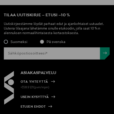
TILAA UUTISKIRJE
–
ETUSI
–
10 %
Uutiskirjeestämme löydät parhaat edut ja ajankohtaiset uutuudet.
Uutena tilaajana lähetämme sinulle etukoodin, jolla saat 10 %:n
alennuksen normaalihintaisesta kertaostoksesta.
Suomeksi
På svenska
ASIAKASPALVELU
OTA YHTEYTTÄ
+358 9 1211(pvm/mpm)
USEIN KYSYTTYÄ
ETUJEN EHDOT