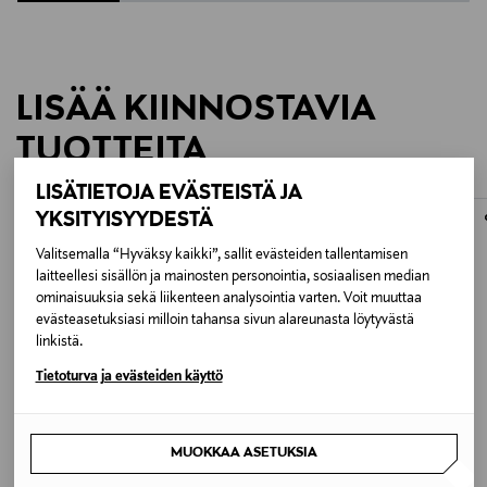
Kattila, Paistinpannu, keittoastia, 50's style
LISÄÄ KIINNOSTAVIA
TUOTTEITA
LISÄTIETOJA EVÄSTEISTÄ JA
YKSITYISYYDESTÄ
Valitsemalla “Hyväksy kaikki”, sallit evästeiden tallentamisen
laitteellesi sisällön ja mainosten personointia, sosiaalisen median
ominaisuuksia sekä liikenteen analysointia varten. Voit muuttaa
evästeasetuksiasi milloin tahansa sivun alareunasta löytyvästä
linkistä.
Tietoturva ja evästeiden käyttö
MUOKKAA ASETUKSIA
ETUKUPONKITUOTE
ETUKUPONKITUOTE
SMEG
SCANPAN