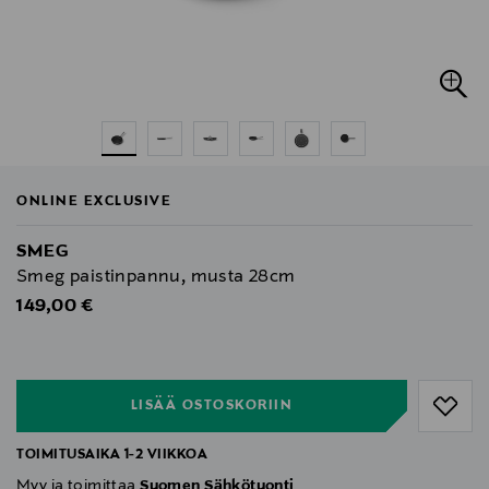
ONLINE EXCLUSIVE
SMEG
Smeg paistinpannu, musta 28cm
Original Price
149,00 €
null
null
LISÄÄ OSTOSKORIIN
TOIMITUSAIKA 1-2 VIIKKOA
Myy ja toimittaa
Suomen Sähkötuonti