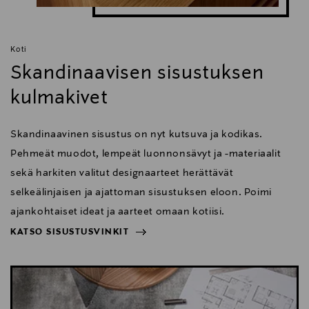
Koti
Skandinaavisen sisustuksen
kulmakivet
Skandinaavinen sisustus on nyt kutsuva ja kodikas.
Pehmeät muodot, lempeät luonnonsävyt ja -materiaalit
sekä harkiten valitut designaarteet herättävät
selkeälinjaisen ja ajattoman sisustuksen eloon. Poimi
ajankohtaiset ideat ja aarteet omaan kotiisi.
KATSO SISUSTUSVINKIT
NÄYTÄ VÄHEMMÄN
KATSO SISUSTUSVINKIT