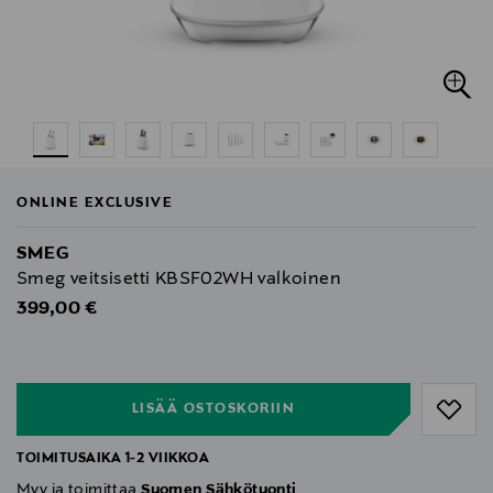
ONLINE EXCLUSIVE
SMEG
Smeg veitsisetti KBSF02WH valkoinen
Original Price
399,00 €
null
null
LISÄÄ OSTOSKORIIN
TOIMITUSAIKA 1-2 VIIKKOA
Myy ja toimittaa
Suomen Sähkötuonti