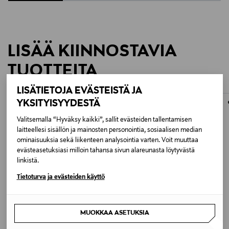
(X50CrMoV15)
Veitsi, veitsisetti, keittiöveitset, keittiötarvikkeet
•Tasapainoinen muotoilu takaa hallittavuuden ja
käyttömukavuuden
•Valkoinen veitsiteline tyylikkäillä
LISÄÄ KIINNOSTAVIA
metalliyksityiskohdilla
•Kumitassut telineen pohjassa vakauden takaamiseksi
TUOTTEITA
•Ei konepesua – käsinpesu suositeltavaa
LISÄTIETOJA EVÄSTEISTÄ JA
YKSITYISYYDESTÄ
Valitsemalla “Hyväksy kaikki”, sallit evästeiden tallentamisen
laitteellesi sisällön ja mainosten personointia, sosiaalisen median
ominaisuuksia sekä liikenteen analysointia varten. Voit muuttaa
evästeasetuksiasi milloin tahansa sivun alareunasta löytyvästä
linkistä.
Tietoturva ja evästeiden käyttö
MUOKKAA ASETUKSIA
ETUKUPONKITUOTE
KIEHL'S
HAY