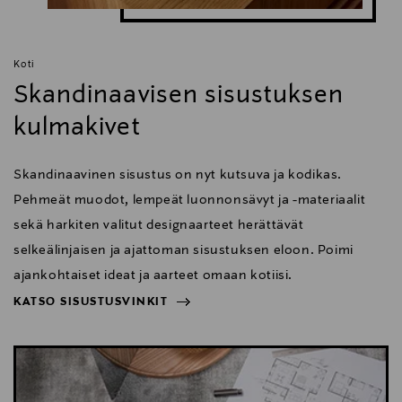
Koti
Skandinaavisen sisustuksen
kulmakivet
Skandinaavinen sisustus on nyt kutsuva ja kodikas.
Pehmeät muodot, lempeät luonnonsävyt ja -materiaalit
sekä harkiten valitut designaarteet herättävät
selkeälinjaisen ja ajattoman sisustuksen eloon. Poimi
ajankohtaiset ideat ja aarteet omaan kotiisi.
KATSO SISUSTUSVINKIT
NÄYTÄ VÄHEMMÄN
KATSO SISUSTUSVINKIT