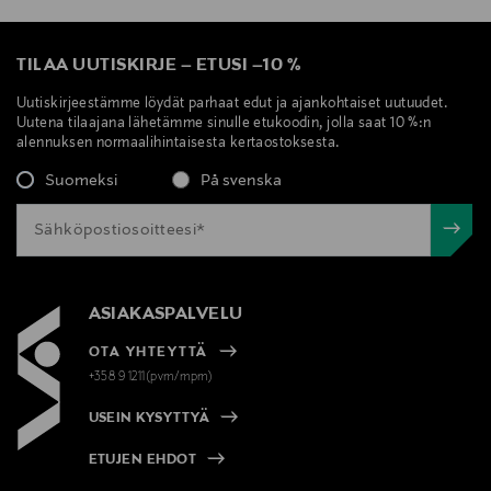
TILAA UUTISKIRJE
–
ETUSI
–
10 %
Uutiskirjeestämme löydät parhaat edut ja ajankohtaiset uutuudet.
Uutena tilaajana lähetämme sinulle etukoodin, jolla saat 10 %:n
alennuksen normaalihintaisesta kertaostoksesta.
Suomeksi
På svenska
ASIAKASPALVELU
OTA YHTEYTTÄ
+358 9 1211(pvm/mpm)
USEIN KYSYTTYÄ
ETUJEN EHDOT