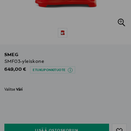
SMEG
SMF03-yleiskone
Original Price
649,00 €
ETUKUPONKITUOTE
Valitse
Väri
null
null
LISÄÄ OSTOSKORIIN