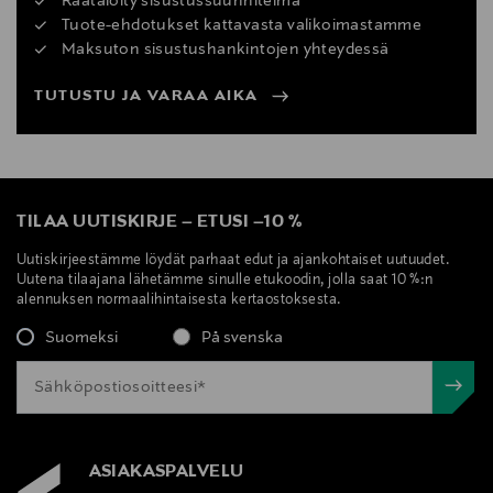
Räätälöity sisustussuunnitelma
Tuote-ehdotukset kattavasta valikoimastamme
Maksuton sisustushankintojen yhteydessä
TUTUSTU JA VARAA AIKA
TILAA UUTISKIRJE
–
ETUSI
–
10 %
Uutiskirjeestämme löydät parhaat edut ja ajankohtaiset uutuudet.
Uutena tilaajana lähetämme sinulle etukoodin, jolla saat 10 %:n
alennuksen normaalihintaisesta kertaostoksesta.
Suomeksi
På svenska
ASIAKASPALVELU