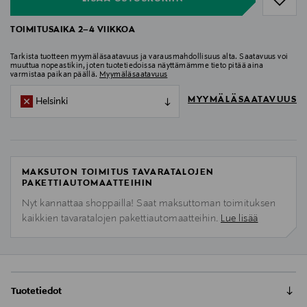
TOIMITUSAIKA 2–4 VIIKKOA
Tarkista tuotteen myymäläsaatavuus ja varausmahdollisuus alta. Saatavuus voi
muuttua nopeastikin, joten tuotetiedoissa näyttämämme tieto pitää aina
varmistaa paikan päällä.
Myymäläsaatavuus
MYYMÄLÄSAATAVUUS
Helsinki
MAKSUTON TOIMITUS TAVARATALOJEN
PAKETTIAUTOMAATTEIHIN
Nyt kannattaa shoppailla! Saat maksuttoman toimituksen
kaikkien tavaratalojen pakettiautomaatteihin.
Lue lisää
Tuotetiedot