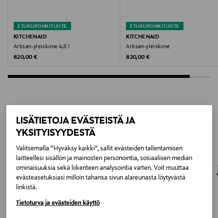
24 kk
ETUKUPONKITUOTE
ETUKUPONKITUOTE
Väri
KITCHENAID
KITCHENAID
Artisan-yleiskone 4,8 l
Artisan-yleiskone
RED
Original Price
Original Price
820,00 €
820,00 €
Valmistajan tuotenumero
SMF03RDEU
Valmistaja
LISÄTIETOJA EVÄSTEISTÄ JA
LISÄÄ KIINNOSTAVIA
Smeg Finland Oy
YKSITYISYYDESTÄ
TUOTTEITA
Valitsemalla “Hyväksy kaikki”, sallit evästeiden tallentamisen
Valmistajan osoite
laitteellesi sisällön ja mainosten personointia, sosiaalisen median
ominaisuuksia sekä liikenteen analysointia varten. Voit muuttaa
Dockplatsen 1, 211 19 Malmö, Sweden
evästeasetuksiasi milloin tahansa sivun alareunasta löytyvästä
linkistä.
Digitaalinen osoite
Tietoturva ja evästeiden käyttö
piketa@piketa.fi