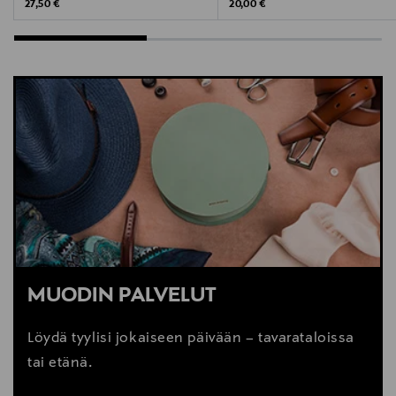
Original Price
Original Price
27,50 €
20,00 €
MUODIN PALVELUT
Löydä tyylisi jokaiseen päivään – tavarataloissa
tai etänä.