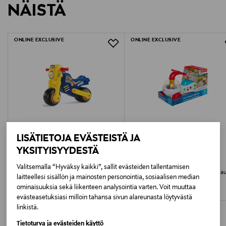
Ikäsuositus
NÄISTÄ
LUE TARKEMMAT PALAUTUSOHJEET
18M+
ONLINE EXCLUSIVE
ONLINE EXCLUSIVE
Avainsanat
keinulauta koirat, sininen keinulauta, smoby
keinulauta, lasten keinulauta, keinu koira-aiheinen,
ulkolelu lapsille, tasapainolauta lapset
LISÄTIETOJA EVÄSTEISTÄ JA
YKSITYISYYDESTÄ
MOLTO
FISHER-PRICE
Valitsemalla “Hyväksy kaikki”, sallit evästeiden tallentamisen
MOLTO Potkumopo Cross
FISHER-PRICE Corn Popper- potkuau
laitteellesi sisällön ja mainosten personointia, sosiaalisen median
Original Price
Original Price
67,99 €
59,99 €
ominaisuuksia sekä liikenteen analysointia varten. Voit muuttaa
evästeasetuksiasi milloin tahansa sivun alareunasta löytyvästä
linkistä.
Tietoturva ja evästeiden käyttö