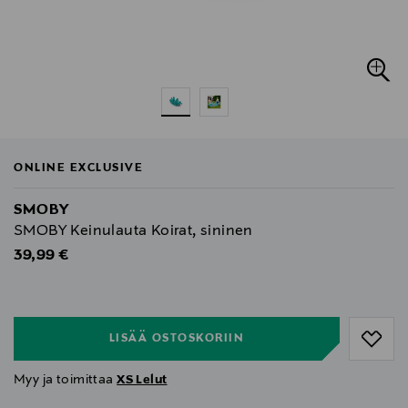
ONLINE EXCLUSIVE
SMOBY
SMOBY Keinulauta Koirat, sininen
Original Price
39,99 €
null
null
LISÄÄ OSTOSKORIIN
Myy ja toimittaa
XS Lelut