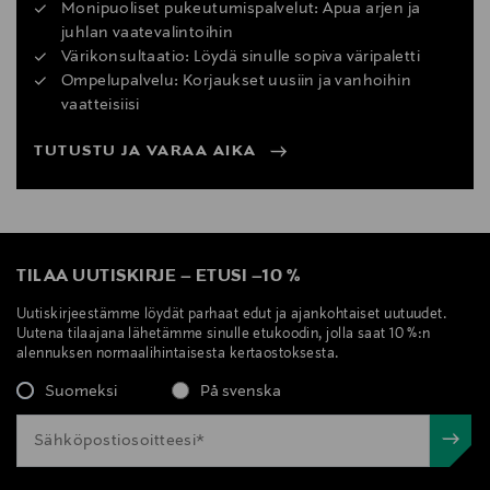
Monipuoliset pukeutumispalvelut: Apua arjen ja
juhlan vaatevalintoihin
Värikonsultaatio: Löydä sinulle sopiva väripaletti
Ompelupalvelu: Korjaukset uusiin ja vanhoihin
vaatteisiisi
TUTUSTU JA VARAA AIKA
TILAA UUTISKIRJE
–
ETUSI
–
10 %
Uutiskirjeestämme löydät parhaat edut ja ajankohtaiset uutuudet.
Uutena tilaajana lähetämme sinulle etukoodin, jolla saat 10 %:n
alennuksen normaalihintaisesta kertaostoksesta.
Suomeksi
På svenska