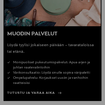
MUODIN PALVELUT
Löydä tyylisi jokaiseen päivään – tavarataloissa
tai etänä.
Monipuoliset pukeutumispalvelut: Apua arjen ja
juhlan vaatevalintoihin
Värikonsultaatio: Löydä sinulle sopiva väripaletti
Ompelupalvelu: Korjaukset uusiin ja vanhoihin
vaatteisiisi
TUTUSTU JA VARAA AIKA