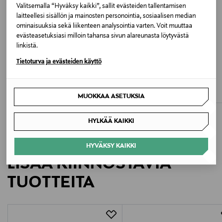
Valitsemalla “Hyväksy kaikki”, sallit evästeiden tallentamisen
laitteellesi sisällön ja mainosten personointia, sosiaalisen median
Valmistusmaa
ominaisuuksia sekä liikenteen analysointia varten. Voit muuttaa
Romania
evästeasetuksiasi milloin tahansa sivun alareunasta löytyvästä
linkistä.
Valmistajan tuotenumero
Tietoturva ja evästeiden käyttö
ETUKUPONKITUOTE
ETUKUPONKITUOTE
SPEIDEL
SPEIDEL
1150
Bambu alustoppi
Bambu alustoppi
Original Price
Original Price
20,90 €
20,90 €
MUOKKAA ASETUKSIA
Valmistaja
Speidel GmbH
HYLKÄÄ KAIKKI
Valmistajan osoite
HYVÄKSY KAIKKI
Speidel GmbH, Paul-Gerhardt-Str. 10, 72411
LISÄÄ KIINNOSTAVIA
Bodelshausen, Germany
TUOTTEITA
Digitaalinen osoite
speidel@speidel-lingerie.de