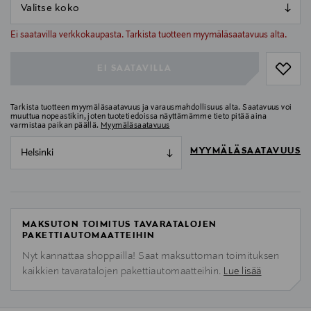
null
null
Ei saatavilla verkkokaupasta. Tarkista tuotteen myymäläsaatavuus alta.
EI SAATAVILLA
Tarkista tuotteen myymäläsaatavuus ja varausmahdollisuus alta. Saatavuus voi
muuttua nopeastikin, joten tuotetiedoissa näyttämämme tieto pitää aina
varmistaa paikan päällä.
Myymäläsaatavuus
MYYMÄLÄSAATAVUUS
Helsinki
MAKSUTON TOIMITUS TAVARATALOJEN
PAKETTIAUTOMAATTEIHIN
Nyt kannattaa shoppailla! Saat maksuttoman toimituksen
kaikkien tavaratalojen pakettiautomaatteihin.
Lue lisää