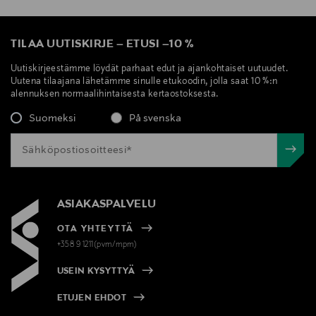
TILAA UUTISKIRJE
–
ETUSI
–
10 %
Uutiskirjeestämme löydät parhaat edut ja ajankohtaiset uutuudet.
Uutena tilaajana lähetämme sinulle etukoodin, jolla saat 10 %:n
alennuksen normaalihintaisesta kertaostoksesta.
Suomeksi
På svenska
ASIAKASPALVELU
OTA YHTEYTTÄ
+358 9 1211(pvm/mpm)
USEIN KYSYTTYÄ
ETUJEN EHDOT