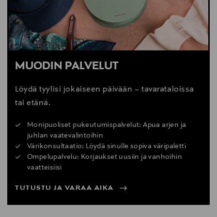
MUODIN PALVELUT
Löydä tyylisi jokaiseen päivään – tavarataloissa
tai etänä.
Monipuoliset pukeutumispalvelut: Apua arjen ja
juhlan vaatevalintoihin
Värikonsultaatio: Löydä sinulle sopiva väripaletti
Ompelupalvelu: Korjaukset uusiin ja vanhoihin
vaatteisiisi
TUTUSTU JA VARAA AIKA