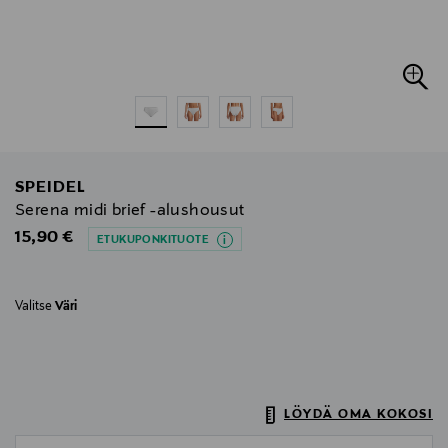
SPEIDEL
Serena midi brief -alushousut
Original Price
15,90 €
ETUKUPONKITUOTE
Valitse
Väri
LÖYDÄ OMA KOKOSI