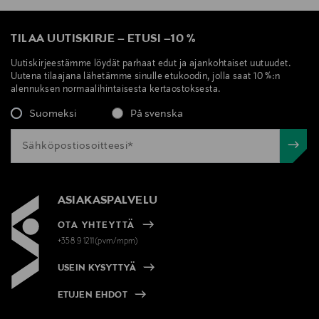
TILAA UUTISKIRJE
–
ETUSI
–
10 %
Uutiskirjeestämme löydät parhaat edut ja ajankohtaiset uutuudet.
Uutena tilaajana lähetämme sinulle etukoodin, jolla saat 10 %:n
alennuksen normaalihintaisesta kertaostoksesta.
Suomeksi
På svenska
ASIAKASPALVELU
OTA YHTEYTTÄ
+358 9 1211(pvm/mpm)
USEIN KYSYTTYÄ
ETUJEN EHDOT