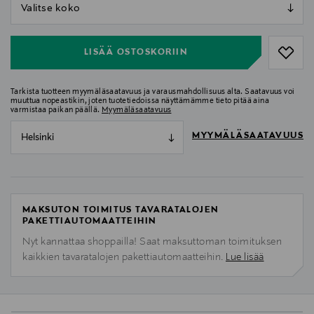
null
null
LISÄÄ OSTOSKORIIN
Tarkista tuotteen myymäläsaatavuus ja varausmahdollisuus alta. Saatavuus voi
muuttua nopeastikin, joten tuotetiedoissa näyttämämme tieto pitää aina
varmistaa paikan päällä.
Myymäläsaatavuus
MYYMÄLÄSAATAVUUS
Helsinki
MAKSUTON TOIMITUS TAVARATALOJEN
PAKETTIAUTOMAATTEIHIN
Nyt kannattaa shoppailla! Saat maksuttoman toimituksen
kaikkien tavaratalojen pakettiautomaatteihin.
Lue lisää