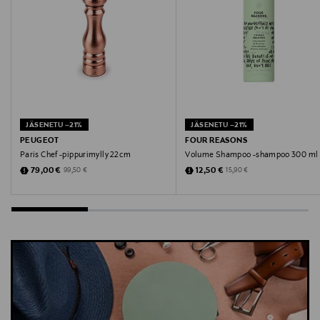
viskoosi alushousut
JÄSENETU –21%
JÄSENETU –21%
PEUGEOT
FOUR REASONS
Paris Chef -pippurimylly 22 cm
Volume Shampoo -shampoo 300 ml
Discounted Price
Discounted Price
Original Price
Original Price
79,00 €
12,50 €
99,50 €
15,90 €