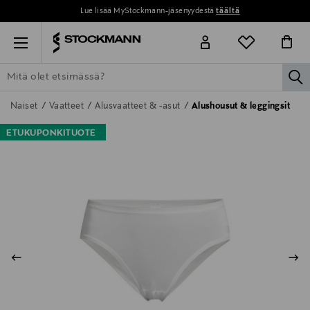
Lue lisää MyStockmann-jäsenyydestä
täältä
Menu
la
ETSI KAIKKI
NAISET
MIEHET
LAPSET
KOTI
KOSMETIIK
Naiset
Vaatteet
Alusvaatteet & -asut
Alushousut & leggingsit
ETUKUPONKITUOTE