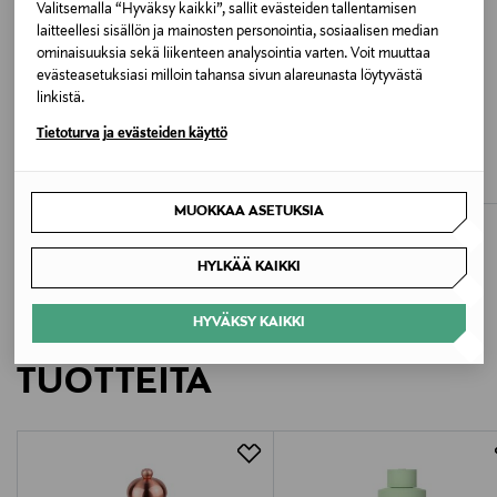
Romania
Valitsemalla “Hyväksy kaikki”, sallit evästeiden tallentamisen
laitteellesi sisällön ja mainosten personointia, sosiaalisen median
ominaisuuksia sekä liikenteen analysointia varten. Voit muuttaa
Valmistajan tuotenumero
evästeasetuksiasi milloin tahansa sivun alareunasta löytyvästä
linkistä.
50375
ETUKUPONKITUOTE
ETUKUPONKITUOTE
Tietoturva ja evästeiden käyttö
SPEIDEL
SPEIDEL
Valmistaja
Maxi brief -alushousut
Maxi brief -alushousut
Original Price
Original Price
16,90 €
16,90 €
Speidel GmbH
MUOKKAA ASETUKSIA
Valmistajan osoite
HYLKÄÄ KAIKKI
Speidel GmbH, Paul-Gerhardt-Str. 10, 72411
Bodelshausen, Germany
HYVÄKSY KAIKKI
LISÄÄ KIINNOSTAVIA
Digitaalinen osoite
TUOTTEITA
speidel@speidel-lingerie.de
Avainsanat
Speidel, arki alushousut, modaali alushousut,