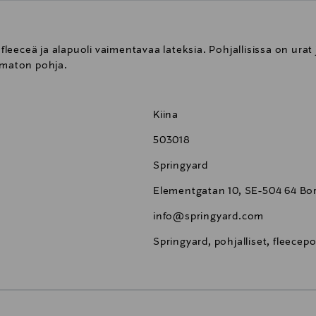
fleeceä ja alapuoli vaimentavaa lateksia. Pohjallisissa on urat j
tamaton pohja.
Kiina
503018
Springyard
Elementgatan 10, SE-504 64 Bo
info@springyard.com
Springyard, pohjalliset, fleecepo