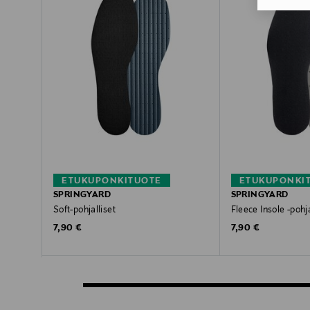
ETUKUPONKITUOTE
ETUKUPONKI
SPRINGYARD
SPRINGYARD
Soft-pohjalliset
Fleece Insole -pohja
Original Price
Original Price
7,90 €
7,90 €