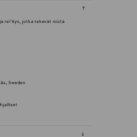
a rei’itys, jotka tekevät niistä
rås, Sweden
hjalliset