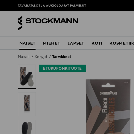
TAVARATALOT JA AUKIOLOAJAT
PALVELUT
NAISET
MIEHET
LAPSET
KOTI
KOSMETII
Naiset
Kengät
Tarvikkeet
ETUKUPONKITUOTE