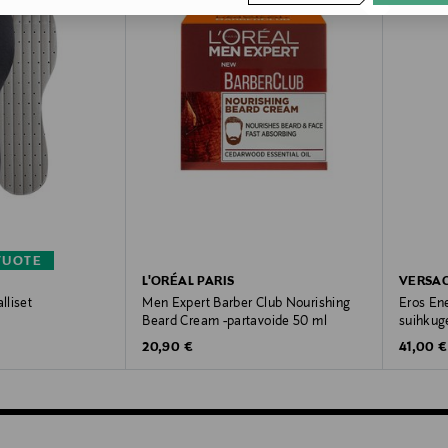
TUOTE
L'ORÉAL PARIS
VERSA
lliset
Men Expert Barber Club Nourishing
Eros En
Beard Cream -partavoide 50 ml
suihkug
Original Price
Original
20,90 €
41,00 €