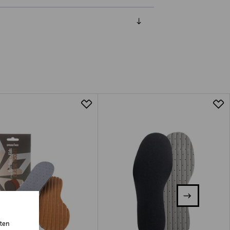
luessa tuotteen vastaanottamisesta.
tuotteen koosta riippuen
lla valittuun osoitteeseen.
sten