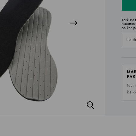
Tarkista
muuttua 
paikan p
Helsi
MAK
PAK
Nyt 
kaik