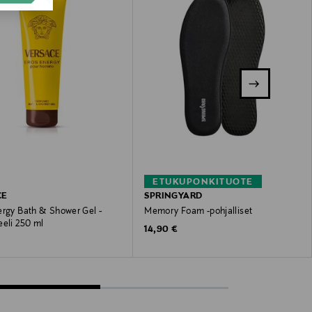
ETUKUPONKITUOTE
CE
SPRINGYARD
ergy Bath & Shower Gel -
Memory Foam -pohjalliset
eeli 250 ml
Original Price
14,90 €
 Price