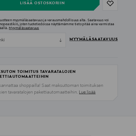
LISÄÄ OSTOSKORIIN
 tuotteen myymäläsaatavuus ja varausmahdollisuus alta. Saatavuus voi
nopeastikin, joten tuotetiedoissa näyttämämme tieto pitää aina varmistaa
äällä.
Myymäläsaatavuus
MYYMÄLÄSAATAVUUS
nki
SUTON TOIMITUS TAVARATALOJEN
ETTIAUTOMAATTEIHIN
kannattaa shoppailla! Saat maksuttoman toimituksen
kien tavaratalojen pakettiautomaatteihin.
Lue lisää