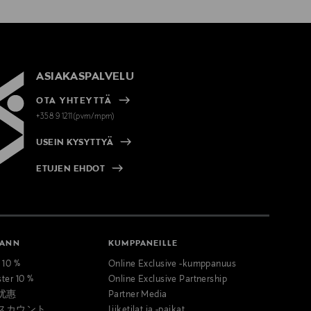
ASIAKASPALVELU
OTA YHTEYTTÄ
+358 9 1211(pvm/mpm)
USEIN KYSYTTYÄ
ETUJEN EHDOT
MANN
KUMPPANEILLE
t 10 %
Online Exclusive -kumppanuus
ster 10 %
Online Exclusive Partnership
优惠
Partner Media
スカウント
Liiketilat ja -paikat