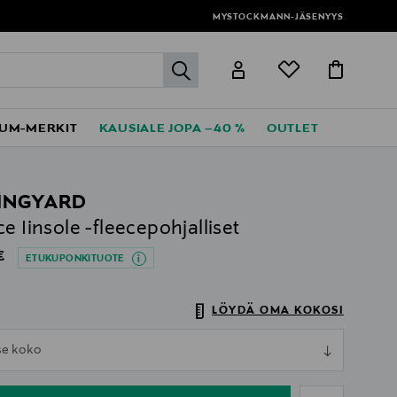
MYSTOCKMANN-JÄSENYYS
label.header.go
UM-MERKIT
KAUSIALE JOPA –40 %
OUTLET
INGYARD
ce Iinsole -fleecepohjalliset
al Price
€
ETUKUPONKITUOTE
LÖYDÄ OMA KOKOSI
ull
tse koko
ull