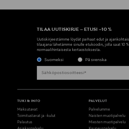
TILAA UUTISKIRJE
–
ETUSI
–
10 %
Uutiskirjeestämme löydät parhaat edut ja ajankohtai
tilaajana lähetämme sinulle etukoodin, jolla saat 10 
normaalihintaisesta kertaostoksesta.
Suomeksi
På svenska
TUKI & INFO
PALVELUT
Maksutavat
Palvelumme
Toimitustavat ja -kulut
Naisten muotipalvelu
Palautus
Miesten muotipalvelu
Asiakaspalvelu
Kauneuspalvelu