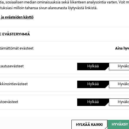
tia, sosiaalisen median ominaisuuksia sekä liikenteen analysointia varten. Voit 
uksiasi milloin tahansa sivun alareunasta löytyvästä linkistä.
 ja evästeiden käyttö
TUOTE
ETUKUPONKITUOTE
ETU
SPRINGYARD
SPRIN
SE EVÄSTERYHMIÄ
ut
Soft-pohjalliset
Soft Deo
Original Price
Original
7,90 €
5,90 €
ttämättömät evästeet
Aina hyv
autusevästeet
Hylkää
Hyväk
kkinointievästeet
Hylkää
Hyväk
OTTEITA
astoevästeet
Hylkää
Hyväk
HYVÄKSY 
HYLKÄÄ KAIKKI