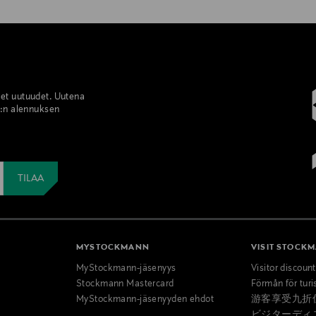
set uutuudet. Uutena
%:n alennuksen
MYSTOCKMANN
VISIT STOCK
MyStockmann-jäsenyys
Visitor discoun
Stockmann Mastercard
Förmån för turi
MyStockmann-jäsenyyden ehdot
游客享受九折
ビジターディ