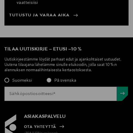
vaatteisiisi
TUTUSTU JA VARAA AIKA
TILAA UUTISKIRJE
–
ETUSI
–
10 %
Uutiskirjeestämme löydät parhaat edut ja ajankohtaiset uutuudet.
Uutena tilaajana lähetämme sinulle etukoodin, jolla saat 10 %:n
alennuksen normaalihintaisesta kertaostoksesta.
Suomeksi
På svenska
ASIAKASPALVELU
OTA YHTEYTTÄ