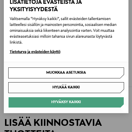
LISÄTIETOJA EVÄSTEISTÄ JA
59 cm
YKSITYISYYDESTÄ
Väri
Valitsemalla “Hyväksy kaikki”, sallit evästeiden tallentamisen
laitteellesi sisällön ja mainosten personointia, sosiaalisen median
METAL
ominaisuuksia sekä liikenteen analysointia varten. Voit muuttaa
evästeasetuksiasi milloin tahansa sivun alareunasta löytyvästä
linkistä.
Koko
Tietoturva ja evästeiden käyttö
59 cm
ETUKUPONKITUOTE
ETUKUPONKITUOTE
Valmistusmaa
SPRINGYARD
SPRINGYARD
MUOKKAA ASETUKSIA
Kenkälusikka
Levitin
Kiina
Original Price
Original Price
5,90 €
2,90 €
HYLKÄÄ KAIKKI
Valmistajan tuotenumero
502059
HYVÄKSY KAIKKI
Valmistaja
LISÄÄ KIINNOSTAVIA
Springyard