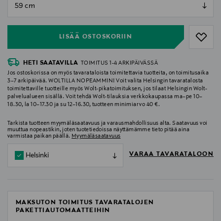
null
null
LISÄÄ OSTOSKORIIN
HETI SAATAVILLA
TOIMITUS 1-4 ARKIPÄIVÄSSÄ
Jos ostoskorissa on myös tavarataloista toimitettavia tuotteita, on toimitusaika
3–7 arkipäivää. WOLTILLA NOPEAMMIN! Voit valita Helsingin tavaratalosta
toimitettaville tuotteille myös Wolt-pikatoimituksen, jos tilaat Helsingin Wolt-
palvelualueen sisällä. Voit tehdä Wolt-tilauksia verkkokaupassa ma–pe 10–
18.30, la 10–17.30 ja su 12–16.30, tuotteen minimiarvo 40 €.
Tarkista tuotteen myymäläsaatavuus ja varausmahdollisuus alta. Saatavuus voi
muuttua nopeastikin, joten tuotetiedoissa näyttämämme tieto pitää aina
varmistaa paikan päällä.
Myymäläsaatavuus
VARAA TAVARATALOON
Helsinki
MAKSUTON TOIMITUS TAVARATALOJEN
PAKETTIAUTOMAATTEIHIN