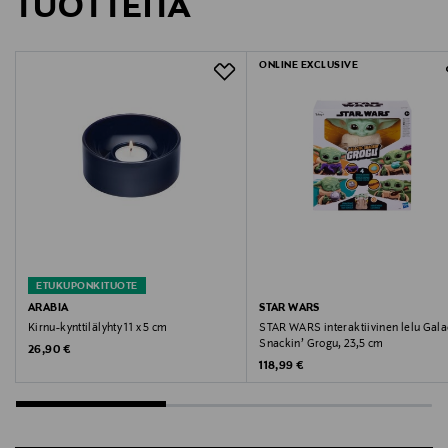
TUOTTEITA
Valmistajan osoite
Elementgatan 10, SE-504 64 Borås, Sweden
ONLINE EXCLUSIVE
Digitaalinen osoite
info@springyard.com
ETUKUPONKITUOTE
ARABIA
STAR WARS
Kirnu-kynttilälyhty 11 x 5 cm
STAR WARS interaktiivinen lelu Gala
Snackin’ Grogu, 23,5 cm
Original Price
26,90 €
Original Price
118,99 €