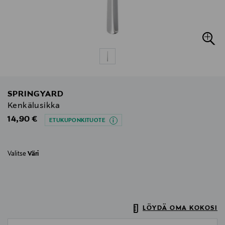
SPRINGYARD
Kenkälusikka
Original Price
14,90 €
ETUKUPONKITUOTE
Valitse
Väri
LÖYDÄ OMA KOKOSI