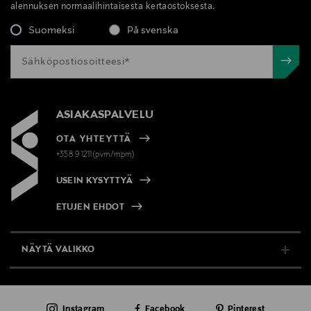
alennuksen normaalihintaisesta kertaostoksesta.
Suomeksi
På svenska
ASIAKASPALVELU
OTA YHTEYTTÄ
+358 9 1211(pvm/mpm)
USEIN KYSYTTYÄ
ETUJEN EHDOT
NÄYTÄ VALIKKO
TUKI & INFO
Instagram
Facebook
Pinterest