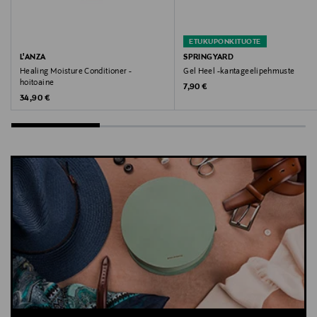
ETUKUPONKITUOTE
L'ANZA
SPRINGYARD
Healing Moisture Conditioner -
Gel Heel -kantageelipehmuste
hoitoaine
Original Price
7,90 €
Original Price
34,90 €