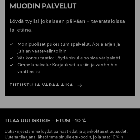
MUODIN PALVELUT
Löydä tyylisi jokaiseen päivään – tavarataloissa
tai etänä.
Monipuoliset pukeutumispalvelut: Apua arjen ja
juhlan vaatevalintoihin
Värikonsultaatio: Löydä sinulle sopiva väripaletti
Ompelupalvelu: Korjaukset uusiin ja vanhoihin
vaatteisiisi
TUTUSTU JA VARAA AIKA
TILAA UUTISKIRJE
–
ETUSI
–
10 %
Uutiskirjeestämme löydät parhaat edut ja ajankohtaiset uutuudet.
Uutena tilaajana lähetämme sinulle etukoodin, jolla saat 10 %:n