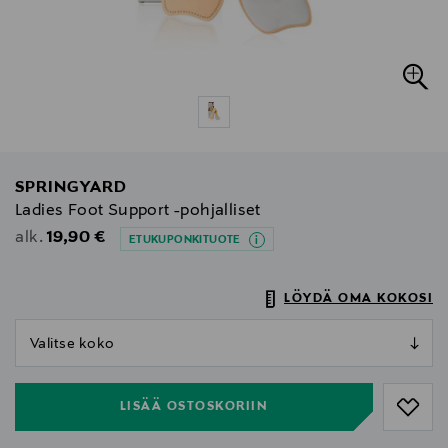
SPRINGYARD
Ladies Foot Support -pohjalliset
Original Price
19,90 €
alk.
ETUKUPONKITUOTE
LÖYDÄ OMA KOKOSI
null
null
LISÄÄ OSTOSKORIIN