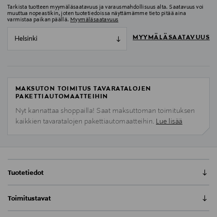
Tarkista tuotteen myymäläsaatavuus ja varausmahdollisuus alta. Saatavuus voi
muuttua nopeastikin, joten tuotetiedoissa näyttämämme tieto pitää aina
varmistaa paikan päällä.
Myymäläsaatavuus
MYYMÄLÄSAATAVUUS
Helsinki
MAKSUTON TOIMITUS TAVARATALOJEN
PAKETTIAUTOMAATTEIHIN
Nyt kannattaa shoppailla! Saat maksuttoman toimituksen
kaikkien tavaratalojen pakettiautomaatteihin.
Lue lisää
Tuotetiedot
Avonaisiin kenkiin suunnitelluissa Springyard-
Toimitustavat
pohjallisissa on pehmeä, lateksista valmistettu
päkiätuki, joka tukee ja ehkäiseen jalkaholvin