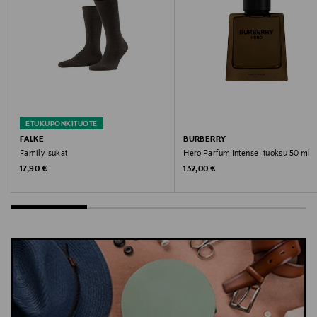
ETUKUPONKITUOTE
FALKE
BURBERRY
Family-sukat
Hero Parfum Intense -tuoksu 50 ml
Original Price
Original Price
17,90 €
132,00 €