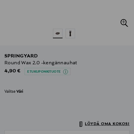
SPRINGYARD
Round Wax 2.0 -kengännauhat
Original Price
4,90 €
ETUKUPONKITUOTE
Valitse
Väri
LÖYDÄ OMA KOKOSI