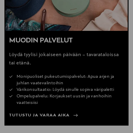
MUODIN PALVELUT
Löydä tyylisi jokaiseen päivään – tavarataloissa
tai etänä.
Monipuoliset pukeutumispalvelut: Apua arjen ja
juhlan vaatevalintoihin
Värikonsultaatio: Löydä sinulle sopiva väripaletti
Ompelupalvelu: Korjaukset uusiin ja vanhoihin
vaatteisiisi
TUTUSTU JA VARAA AIKA