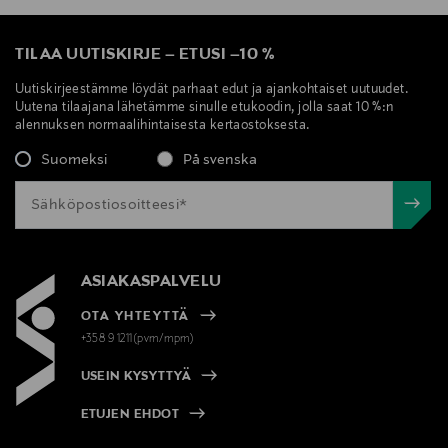
TILAA UUTISKIRJE
–
ETUSI
–
10 %
Uutiskirjeestämme löydät parhaat edut ja ajankohtaiset uutuudet.
Uutena tilaajana lähetämme sinulle etukoodin, jolla saat 10 %:n
alennuksen normaalihintaisesta kertaostoksesta.
Suomeksi
På svenska
ASIAKASPALVELU
OTA YHTEYTTÄ
+358 9 1211(pvm/mpm)
USEIN KYSYTTYÄ
ETUJEN EHDOT