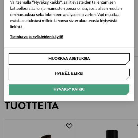
Valitsemalla “Hyväksy kaikki”, sallit evästeiden tallentamisen
laitteellesi sisällön ja mainosten personointia, sosiaalisen median
Valmistaja
ominaisuuksia sekä liikenteen analysointia varten. Voit muuttaa
Springyard
evästeasetuksiasi milloin tahansa sivun alareunasta löytyvästä
linkistä.
ETUKUPONKITUOTE
ETUKUPONKITUOTE
Valmistajan osoite
Tietoturva ja evästeiden käyttö
SPRINGYARD
SPRINGYARD
Round 3.0 -kengännauhat
Round 4.5 -kengännauhat
Elementgatan 10, SE-504 64 Borås, Sweden
Original Price
Original Price
4,90 €
4,90 €
MUOKKAA ASETUKSIA
Digitaalinen osoite
info@springyard.com
HYLKÄÄ KAIKKI
HYVÄKSY KAIKKI
LISÄÄ KIINNOSTAVIA
TUOTTEITA