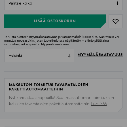
null
null
LISÄÄ OSTOSKORIIN
Tarkista tuotteen myymäläsaatavuus ja varausmahdollisuus alta. Saatavuus voi
muuttua nopeastikin, joten tuotetiedoissa näyttämämme tieto pitää aina
varmistaa paikan päällä.
Myymäläsaatavuus
MYYMÄLÄSAATAVUUS
Helsinki
MAKSUTON TOIMITUS TAVARATALOJEN
PAKETTIAUTOMAATTEIHIN
Nyt kannattaa shoppailla! Saat maksuttoman toimituksen
kaikkien tavaratalojen pakettiautomaatteihin.
Lue lisää