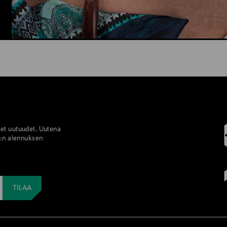
set uutuudet. Uutena
%:n alennuksen