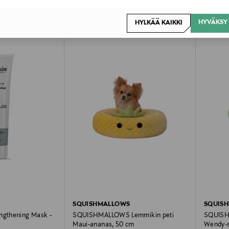
HYVÄKSY 
HYLKÄÄ KAIKKI
ONLINE EXCLUSIVE
ONLIN
SQUISHMALLOWS
SQUIS
ngthening Mask -
SQUISHMALLOWS Lemmikin peti
SQUISH
Maui-ananas, 50 cm
Wendy-