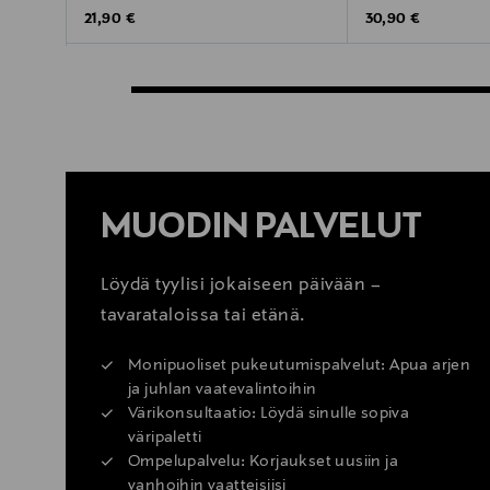
Original Price
Original Price
21,90 €
30,90 €
MUODIN PALVELUT
Löydä tyylisi jokaiseen päivään –
tavarataloissa tai etänä.
Monipuoliset pukeutumispalvelut: Apua arjen
ja juhlan vaatevalintoihin
Värikonsultaatio: Löydä sinulle sopiva
väripaletti
Ompelupalvelu: Korjaukset uusiin ja
vanhoihin vaatteisiisi