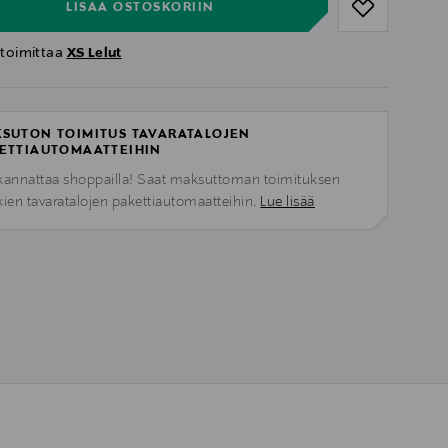
LISÄÄ OSTOSKORIIN
 toimittaa
XS Lelut
SUTON TOIMITUS TAVARATALOJEN
ETTIAUTOMAATTEIHIN
kannattaa shoppailla! Saat maksuttoman toimituksen
kien tavaratalojen pakettiautomaatteihin.
Lue lisää