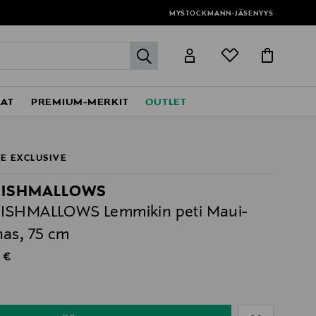
MYSTOCKMANN-JÄSENYYS
label.header.go
EAT
PREMIUM-MERKIT
OUTLET
E EXCLUSIVE
ISHMALLOWS
ISHMALLOWS Lemmikin peti Maui-
as, 75 cm
al Price
 €
ull
ull