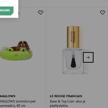
KAIKKI
E EXCLUSIVE
HMALLOWS
LE ROUGE FRANCAIS
MALLOWS Lemmikin peti
Base & Top Coat -alus-ja
sammakko, 60 cm
päällyslakka