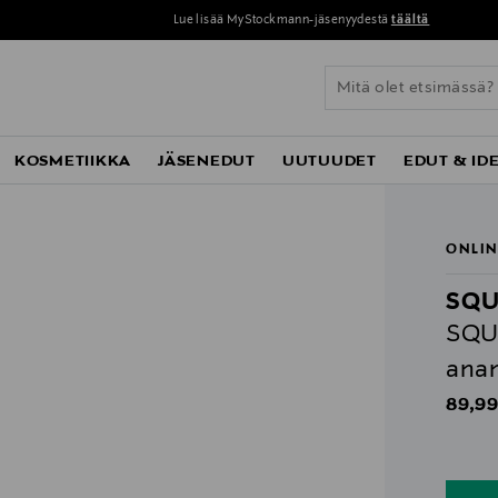
Lue lisää MyStockmann-jäsenyydestä
täältä
KOSMETIIKKA
JÄSENEDUT
UUTUUDET
EDUT & ID
ONLIN
SQU
SQU
anan
Origin
89,99
n
n