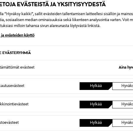
IETOJA EVÄSTEISTÄ JA YKSITYISYYDESTÄ
la “Hyväksy kaikki”, sallit evästeiden tallentamisen laitteellesi sisällön ja maino
tia, sosiaalisen median ominaisuuksia sekä liikenteen analysointia varten. Voit 
uksiasi milloin tahansa sivun alareunasta löytyvästä linkistä.
 ja evästeiden käyttö
SE EVÄSTERYHMIÄ
SQUISHMALLOWS
POKEM
pu ystävällinen
SQUISHMALLOWS W20 pehmolelu,
SQUIS
ttämättömät evästeet
Aina hyv
rmaa, 30 cm
60 cm
pehmole
Original Price
Original
79,99 €
44,99 
autusevästeet
Hylkää
Hyväk
kkinointievästeet
Hylkää
Hyväk
astoevästeet
Hylkää
Hyväk
OTTEITA