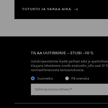
TUTUSTU JA VARAA AIKA
TILAA UUTISKIRJE
–
ETUSI
–
10 %
Uutiskirjeestämme löydät parhaat edut ja ajankohtai
tilaajana lähetämme sinulle etukoodin, jolla saat 10 
normaalihintaisesta kertaostoksesta.
Suomeksi
På svenska