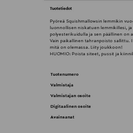
Tuotetiedot
Pyöreä Squishmallowsin lemmikin vuode 
luonnollisen niskatuen lemmikillesi, j
polyesterikuidulla ja sen päällinen o
Vain paikallinen tahranpoisto sallitt
mitä on olemassa. Liity joukkoon!
HUOMIO: Poista siteet, pussit ja kiinn
Tuotenumero
Valmistaja
Valmistajan osoite
Digitaalinen osoite
Avainsanat