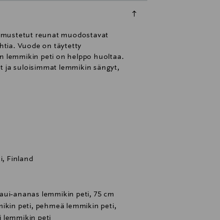
 pehmustetut reunat muodostavat
ohtia. Vuode on täytetty
in lemmikin peti on helppo huoltaa.
t ja suloisimmat lemmikin sängyt,
i, Finland
aui-ananas lemmikin peti, 75 cm
ikin peti, pehmeä lemmikin peti,
 lemmikin peti