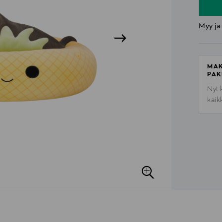
Myy ja
MAK
PAK
Nyt 
kaik