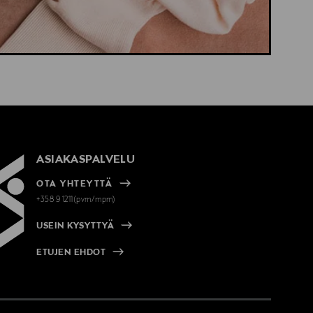
ASIAKASPALVELU
OTA YHTEYTTÄ
+358 9 1211(pvm/mpm)
USEIN KYSYTTYÄ
ETUJEN EHDOT