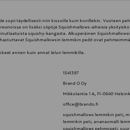
sopii täydellisesti niin kissoille kuin koirillekin. Vuoteen
a reunoissa on lisäksi söpöjä Squishmallows-aiheisia yksityisk
n ainutlaatuista squishy-kangasta. Alkuperäinen Squishmallows
u. Ihastuttavat Squishmallowsin lemmikin pedit ovat pehmeimmä
ikkeet ennen kuin annat lelun lemmikille.
1541397
Brand O Oy
Mikkolantie 1 A, FI-0640 Helsink
office@brando.fi
squishmallows lemmikin peti, m
lemmikin peti, ananasmalli lemm
squishmallows pehmopeti, suuri