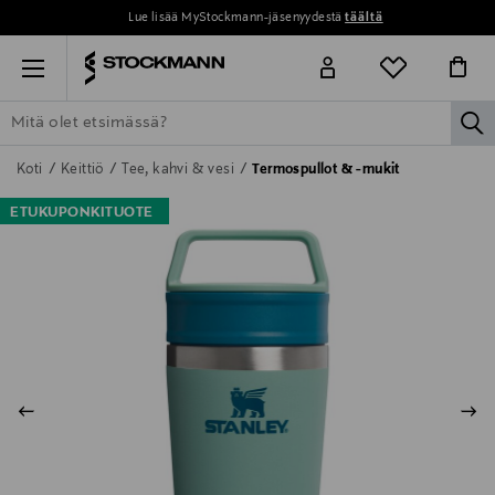
Lue lisää MyStockmann-jäsenyydestä
täältä
Menu
la
ETSI KAIKKI
NAISET
MIEHET
LAPSET
KOTI
KOSMETIIK
Koti
Keittiö
Tee, kahvi & vesi
Termospullot & -mukit
ETUKUPONKITUOTE