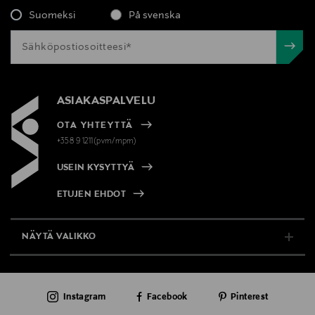
Suomeksi
På svenska
ASIAKASPALVELU
OTA YHTEYTTÄ
+358 9 1211(pvm/mpm)
USEIN KYSYTTYÄ
ETUJEN EHDOT
NÄYTÄ VALIKKO
TUKI & INFO
Instagram
Facebook
Pinterest
AJANKOHTAISTA