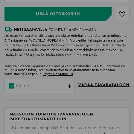
LISÄÄ OSTOSKORIIN
HETI SAATAVILLA
TOIMITUS 1-4 ARKIPÄIVÄSSÄ
Jos ostoskorissa on myös tavarataloista toimitettavia tuotteita, on toimitusaika
3–7 arkipäivää. WOLTILLA NOPEAMMIN! Voit valita Helsingin tavaratalosta
toimitettaville tuotteille myös Wolt-pikatoimituksen, jos tilaat Helsingin Wolt-
palvelualueen sisällä. Voit tehdä Wolt-tilauksia verkkokaupassa ma–pe 10–
18.30, la 10–17.30 ja su 12–16.30, tuotteen minimiarvo 40 €.
Tarkista tuotteen myymäläsaatavuus ja varausmahdollisuus alta. Saatavuus voi
muuttua nopeastikin, joten tuotetiedoissa näyttämämme tieto pitää aina
varmistaa paikan päällä.
Myymäläsaatavuus
VARAA TAVARATALOON
Helsinki
MAKSUTON TOIMITUS TAVARATALOJEN
PAKETTIAUTOMAATTEIHIN
Nyt kannattaa shoppailla! Saat maksuttoman toimituksen