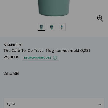
STANLEY
The Café-To-Go Travel Mug -termosmuki 0,23 l
Original Price
29,90 €
ETUKUPONKITUOTE
Valitse
Väri
null
null