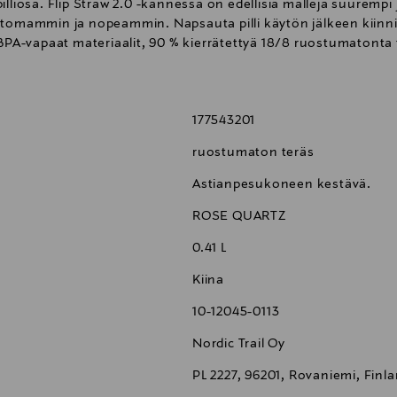
illiosa. Flip Straw 2.0 -kannessa on edellisiä malleja suurem
ivattomammin ja nopeammin. Napsauta pilli käytön jälkeen kiinn
 BPA-vapaat materiaalit, 90 % kierrätettyä 18/8 ruostumatonta
177543201
ruostumaton teräs
Astianpesukoneen kestävä.
ROSE QUARTZ
0.41 L
Kiina
10-12045-0113
Nordic Trail Oy
PL 2227, 96201, Rovaniemi, Finl