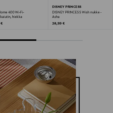
DISNEY PRINCESS
ome 400 Wi-Fi-
DISNEY PRINCESS Wish nukke -
kaiutin, hiekka
Asha
 Price
Original Price
 €
28,99 €