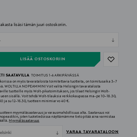
iakasta lisäsi tämän juuri ostoskoriin.
ull
L
ull
LISÄÄ OSTOSKORIIN
ETI SAATAVILLA
TOIMITUS 1-4 ARKIPÄIVÄSSÄ
korissa on myös tavarataloista toimitettavia tuotteita, on toimitusaika 3–7
ää. WOLTILLA NOPEAMMIN! Voit valita Helsingin tavaratalosta
aville tuotteille myös Wolt-pikatoimituksen, jos tilaat Helsingin Wolt-
lueen sisällä. Voit tehdä Wolt-tilauksia verkkokaupassa ma–pe 10–18.30,
.30 ja su 12–16.30, tuotteen minimiarvo 40 €.
 tuotteen myymäläsaatavuus ja varausmahdollisuus alta. Saatavuus voi
nopeastikin, joten tuotetiedoissa näyttämämme tieto pitää aina varmistaa
äällä.
Myymäläsaatavuus
VARAA TAVARATALOON
elsinki