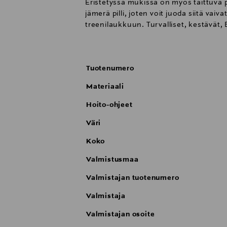
Eristetyssä mukissa on myös taittuva p
jämerä pilli, joten voit juoda siitä va
treenilaukkuun. Turvalliset, kestävät,
astianpesukoneessa.
Tuotenumero
Materiaali
Hoito-ohjeet
Väri
Koko
Valmistusmaa
Valmistajan tuotenumero
Valmistaja
Valmistajan osoite