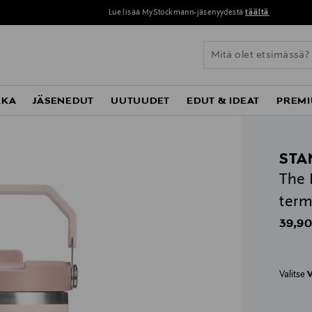
Lue lisää MyStockmann-jäsenyydestä
täältä
KKA
JÄSENEDUT
UUTUUDET
EDUT & IDEAT
PREMI
STA
The 
term
Origin
39,90
Valitse
V