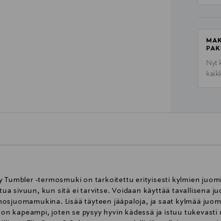
MAK
PAK
Nyt 
kaik
y Tumbler -termosmuki on tarkoitettu erityisesti kylmien juo
ettua sivuun, kun sitä ei tarvitse. Voidaan käyttää tavallisen
osjuomamukina. Lisää täyteen jääpaloja, ja saat kylmää juom
a on kapeampi, joten se pysyy hyvin kädessä ja istuu tukevasti 