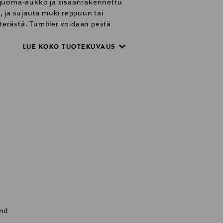
pi juoma-aukko ja sisäänrakennettu
i, ja sujauta muki reppuun tai
 terästä. Tumbler voidaan pestä
LUE KOKO TUOTEKUVAUS
and