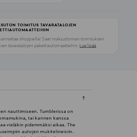
SUTON TOIMITUS TAVARATALOJEN
ETTIAUTOMAATTEIHIN
kannattaa shoppailla! Saat maksuttoman toimituksen
kien tavaratalojen pakettiautomaatteihin.
Lue lisää
mien nauttimiseen. Tumblerissa on
a juomamukina, tai kannen kanssa
aa vieläkin pidemmäksi aikaa. The
useimpiin autojen mukitelineisiin.