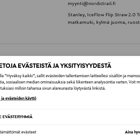
myynti@nordictrail.fi
Stanley, IceFlow Flip Straw 2.0
matkamuki, kylmä juoma, ruos
0,00 €
IETOJA EVÄSTEISTÄ JA YKSITYISYYDESTÄ
la “Hyväksy kaikki”, sallit evästeiden tallentamisen laitteellesi sisällön ja maino
inen tilaukseesi. Voit palauttaa tilaamasi tuotteen 30 vuorokauden ku
0,00 € – 4,90 €
tia, sosiaalisen median ominaisuuksia sekä liikenteen analysointia varten. Voit 
rvitse ilmoittaa palautuksesta etukäteen.
uksiasi milloin tahansa sivun alareunasta löytyvästä linkistä.
ÖS NÄISTÄ
7,90 €–50,00 € kuljetusyhtiöstä ja 
 ja evästeiden käyttö
Alk. 6,90 €, kun toimitus on saatavi
SE EVÄSTERYHMIÄ
ttämättömät evästeet
Aina hyv