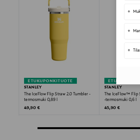
+
Muk
+
Mar
+
Til
ETUKUPONKITUOTE
ETUKUPONKI
STANLEY
STANLEY
The IceFlow Flip Straw 2.0 Tumbler -
The IceFlow™ Flip 
termosmuki 0,89 l
-termosmuki 0,6 l
Original Price
Original Price
49,90 €
45,90 €