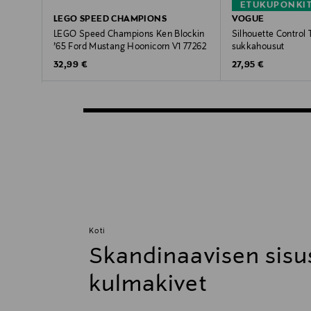
ETUKUPONKI
LEGO SPEED CHAMPIONS
VOGUE
LEGO Speed Champions Ken Blockin
Silhouette Control 
’65 Ford Mustang Hoonicorn V1 77262
sukkahousut
Original Price
Original Price
32,99 €
27,95 €
Koti
Skandinaavisen sisu
kulmakivet