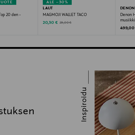
TUOTE
ALE –30%
LAUT
DENON
Top 20 den -
MAGMOJI WALLET TACO
Denon H
musiikki
Discounted Price
Original Price
20,30 €
29,00 €
Original
499,00
Inspiroidu
stuksen