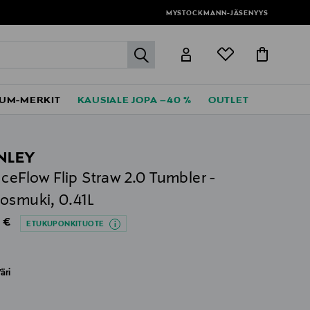
MYSTOCKMANN-JÄSENYYS
label.header.go
UM-MERKIT
KAUSIALE JOPA –40 %
OUTLET
NLEY
IceFlow Flip Straw 2.0 Tumbler -
osmuki, 0.41L
al Price
 €
ETUKUPONKITUOTE
äri