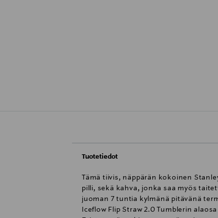
Tuotetiedot
Tämä tiivis, näppärän kokoinen Stanle
pilli, sekä kahva, jonka saa myös tait
juoman 7 tuntia kylmänä pitävänä term
Iceflow Flip Straw 2.0 Tumblerin alaos