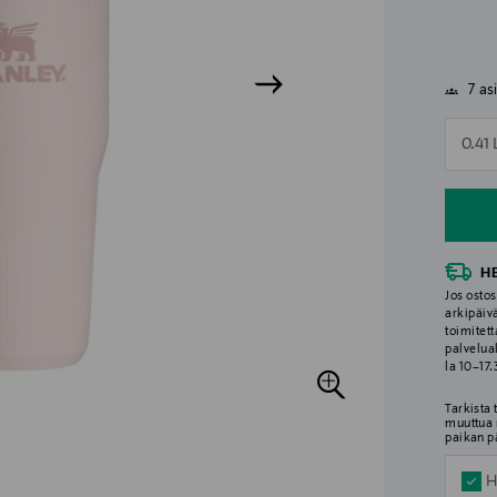
7 as
n
0.41 
n
H
Jos ostos
arkipäiv
toimitett
palvelua
la 10–17
Tarkista
muuttua 
paikan p
H