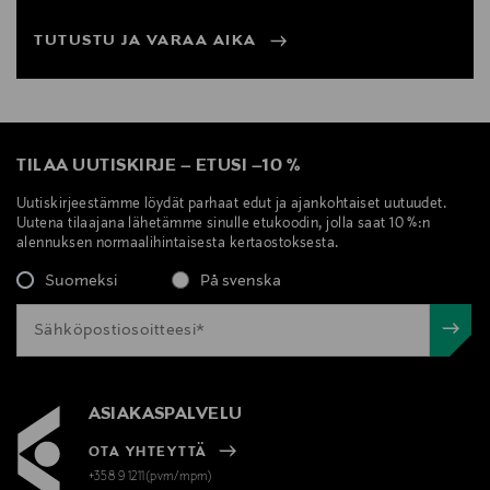
TUTUSTU JA VARAA AIKA
TILAA UUTISKIRJE
–
ETUSI
–
10 %
Uutiskirjeestämme löydät parhaat edut ja ajankohtaiset uutuudet.
Uutena tilaajana lähetämme sinulle etukoodin, jolla saat 10 %:n
alennuksen normaalihintaisesta kertaostoksesta.
Suomeksi
På svenska
ASIAKASPALVELU
OTA YHTEYTTÄ
+358 9 1211(pvm/mpm)