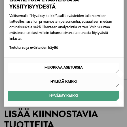
Kokotiedot
YKSITYISYYDESTÄ
19.5x2x10.5 cm
Valitsemalla “Hyväksy kaikki”, sallit evästeiden tallentamisen
laitteellesi sisällön ja mainosten personointia, sosiaalisen median
ominaisuuksia sekä liikenteen analysointia varten. Voit muuttaa
Väri
evästeasetuksiasi milloin tahansa sivun alareunasta löytyvästä
1000 BLACK
linkistä.
Tietoturva ja evästeiden käyttö
Koko
ALE –40%
ALE –61%
BURBERRY
STELLA MCCARTNEY
One size
Cotswolds-lompakko
Falabella Wallet Crossbody -
MUOKKAA ASETUKSIA
lompakkolaukku
Discounted Price
Original Price
509,00 €
850,00 €
Discounted Price
Valmistusmaa
Original Price
219,00 €
560,00 €
HYLKÄÄ KAIKKI
Italia
HYVÄKSY KAIKKI
Valmistajan tuotenumero
7P0086 W9132
LISÄÄ KIINNOSTAVIA
Valmistaja
TUOTTEITA