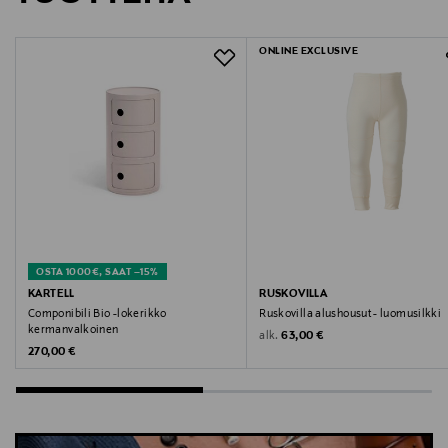
Stella McCartney Limited
ONLINE EXCLUSIVE
Valmistajan osoite
Stella McCartney Limited, 3 Olaf Street, London W11
4BE
Digitaalinen osoite
contactus@stellamccartney.com
Avainsanat
OSTA 1000€, SAAT –15%
Stella McCartney, lompakko, Continental-lompakko,
KARTELL
RUSKOVILLA
clutch
Componibili Bio -lokerikko
Ruskovilla alushousut - luomusilkki
kermanvalkoinen
Original Price
alk.
63,00 €
Original Price
270,00 €