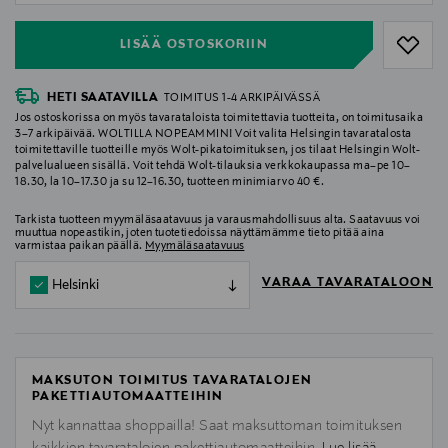
LISÄÄ OSTOSKORIIN
HETI SAATAVILLA
TOIMITUS 1-4 ARKIPÄIVÄSSÄ
Jos ostoskorissa on myös tavarataloista toimitettavia tuotteita, on toimitusaika
3–7 arkipäivää. WOLTILLA NOPEAMMIN! Voit valita Helsingin tavaratalosta
toimitettaville tuotteille myös Wolt-pikatoimituksen, jos tilaat Helsingin Wolt-
palvelualueen sisällä. Voit tehdä Wolt-tilauksia verkkokaupassa ma–pe 10–
18.30, la 10–17.30 ja su 12–16.30, tuotteen minimiarvo 40 €.
Tarkista tuotteen myymäläsaatavuus ja varausmahdollisuus alta. Saatavuus voi
muuttua nopeastikin, joten tuotetiedoissa näyttämämme tieto pitää aina
varmistaa paikan päällä.
Myymäläsaatavuus
VARAA TAVARATALOON
Helsinki
MAKSUTON TOIMITUS TAVARATALOJEN
PAKETTIAUTOMAATTEIHIN
Nyt kannattaa shoppailla! Saat maksuttoman toimituksen