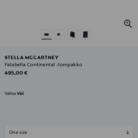
STELLA MCCARTNEY
Falabella Continental -lompakko
Original Price
495,00 €
Valitse
Väri
null
null