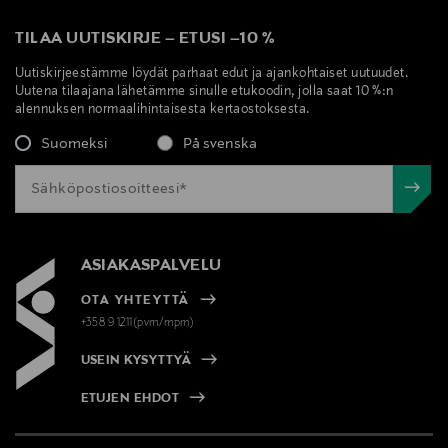
TILAA UUTISKIRJE
–
ETUSI
–
10 %
Uutiskirjeestämme löydät parhaat edut ja ajankohtaiset uutuudet.
Uutena tilaajana lähetämme sinulle etukoodin, jolla saat 10 %:n
alennuksen normaalihintaisesta kertaostoksesta.
Suomeksi
På svenska
ASIAKASPALVELU
OTA YHTEYTTÄ
+358 9 1211(pvm/mpm)
USEIN KYSYTTYÄ
ETUJEN EHDOT