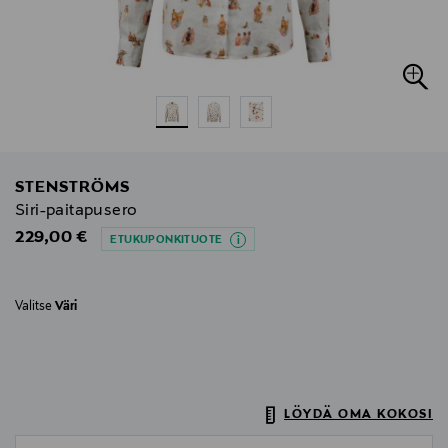
STENSTRÖMS
Siri-paitapusero
Original Price
229,00 €
ETUKUPONKITUOTE
Valitse
Väri
LÖYDÄ OMA KOKOSI