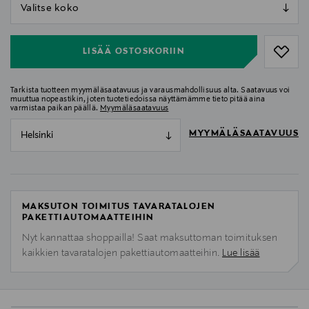
null
null
LISÄÄ OSTOSKORIIN
Tarkista tuotteen myymäläsaatavuus ja varausmahdollisuus alta. Saatavuus voi
muuttua nopeastikin, joten tuotetiedoissa näyttämämme tieto pitää aina
varmistaa paikan päällä.
Myymäläsaatavuus
MYYMÄLÄSAATAVUUS
Helsinki
MAKSUTON TOIMITUS TAVARATALOJEN
PAKETTIAUTOMAATTEIHIN
Nyt kannattaa shoppailla! Saat maksuttoman toimituksen
kaikkien tavaratalojen pakettiautomaatteihin.
Lue lisää