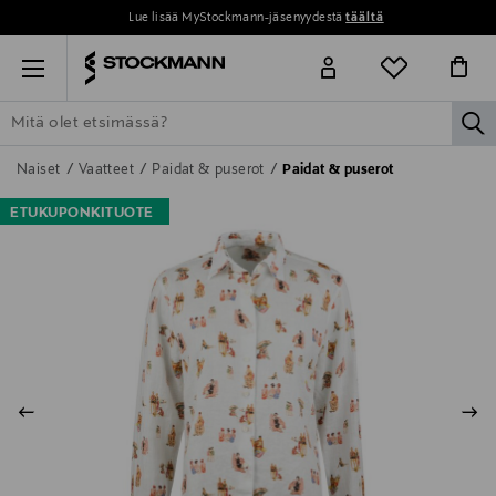
Lue lisää MyStockmann-jäsenyydestä
täältä
Menu
la
ETSI KAIKKI
NAISET
MIEHET
LAPSET
KOTI
KOSMETIIK
Naiset
Vaatteet
Paidat & puserot
Paidat & puserot
ETUKUPONKITUOTE