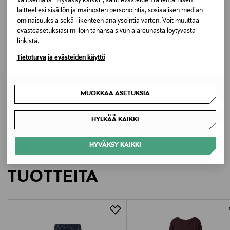
Valitsemalla “Hyväksy kaikki”, sallit evästeiden tallentamisen
laitteellesi sisällön ja mainosten personointia, sosiaalisen median
Valmistusmaa
ominaisuuksia sekä liikenteen analysointia varten. Voit muuttaa
evästeasetuksiasi milloin tahansa sivun alareunasta löytyvästä
Pohjois-Makedonia
linkistä.
ETUKUPONKITUOTE
ALE –40%
Tietoturva ja evästeiden käyttö
Valmistajan tuotenumero
STENSTRÖMS
MARC O'POLO
Siri-paitapusero
Paitapusero
1410042327
Original Price
Discounted Price
Original Price
159,00 €
56,90 €
94,95 €
MUOKKAA ASETUKSIA
Valmistaja
AB Stenströms Skjortfabrik
HYLKÄÄ KAIKKI
Valmistajan osoite
HYVÄKSY KAIKKI
LISÄÄ KIINNOSTAVIA
AB Stenströms Skjortfabrik, Regementsvägen 1, 25457
TUOTTEITA
Helsingborg, Sweden
Digitaalinen osoite
customerservice@stenstroms.com