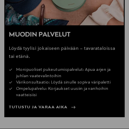
MUODIN PALVELUT
Löydä tyylisi jokaiseen päivään – tavarataloissa
tai etänä.
Monipuoliset pukeutumispalvelut: Apua arjen ja
juhlan vaatevalintoihin
Värikonsultaatio: Löydä sinulle sopiva väripaletti
Ompelupalvelu: Korjaukset uusiin ja vanhoihin
vaatteisiisi
TUTUSTU JA VARAA AIKA