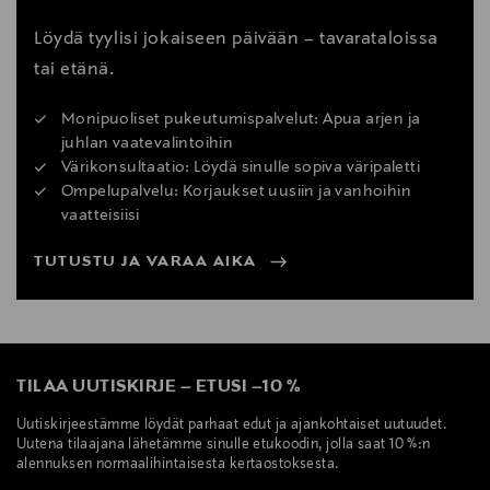
Löydä tyylisi jokaiseen päivään – tavarataloissa
tai etänä.
Monipuoliset pukeutumispalvelut: Apua arjen ja
juhlan vaatevalintoihin
Värikonsultaatio: Löydä sinulle sopiva väripaletti
Ompelupalvelu: Korjaukset uusiin ja vanhoihin
vaatteisiisi
TUTUSTU JA VARAA AIKA
TILAA UUTISKIRJE
–
ETUSI
–
10 %
Uutiskirjeestämme löydät parhaat edut ja ajankohtaiset uutuudet.
Uutena tilaajana lähetämme sinulle etukoodin, jolla saat 10 %:n
alennuksen normaalihintaisesta kertaostoksesta.