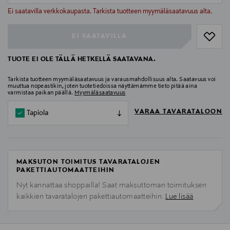
null
Ei saatavilla verkkokaupasta. Tarkista tuotteen myymäläsaatavuus alta.
EI SAATAVILLA
TUOTE EI OLE TÄLLÄ HETKELLÄ SAATAVANA.
Tarkista tuotteen myymäläsaatavuus ja varausmahdollisuus alta. Saatavuus voi
muuttua nopeastikin, joten tuotetiedoissa näyttämämme tieto pitää aina
varmistaa paikan päällä.
Myymäläsaatavuus
VARAA TAVARATALOON
Tapiola
MAKSUTON TOIMITUS TAVARATALOJEN
PAKETTIAUTOMAATTEIHIN
Nyt kannattaa shoppailla! Saat maksuttoman toimituksen
kaikkien tavaratalojen pakettiautomaatteihin.
Lue lisää