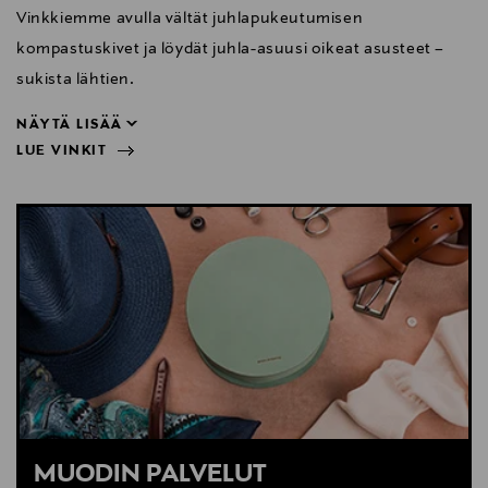
Vinkkiemme avulla vältät juhlapukeutumisen
kompastuskivet ja löydät juhla-asuusi oikeat asusteet –
sukista lähtien.
NÄYTÄ LISÄÄ
LUE VINKIT
sukista lähtien.
NÄYTÄ VÄHEMMÄN
LUE VINKIT
MUODIN PALVELUT