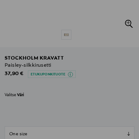
STOCKHOLM KRAVATT
Paisley-silkkirusetti
Original Price
37,90 €
ETUKUPONKITUOTE
Valitse
Väri
null