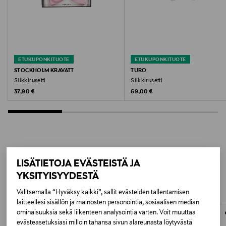
One size
Valmistusmaa
Italia
ETUKUPONKITUOTE
ETUKUPONKITUOTE
Valmistajan tuotenumero
STOCKHOLM KRAVATT
TURO
Silkkirusetti
Silkkirusetti
32240B
Original Price
Original Price
37,90 €
69,00 €
Valmistaja
Stockholm Kravatt AB
Valmistajan osoite
LISÄÄ KIINNOSTAVIA
LISÄTIETOJA EVÄSTEISTÄ JA
Nybergsgatan 7, 114 45 Stockholm, Sweden
YKSITYISYYDESTÄ
TUOTTEITA
Digitaalinen osoite
Valitsemalla “Hyväksy kaikki”, sallit evästeiden tallentamisen
laitteellesi sisällön ja mainosten personointia, sosiaalisen median
lennart@stockholmkravatt.se
ONLINE EXCLUSIVE
ominaisuuksia sekä liikenteen analysointia varten. Voit muuttaa
evästeasetuksiasi milloin tahansa sivun alareunasta löytyvästä