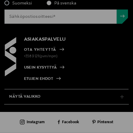
Suomeksi
På svenska
ASIAKASPALVELU
OTA YHTEYTTÄ
+358 9 1211(pvm/mpm)
USEIN KYSYTTYÄ
ETUJEN EHDOT
NÄYTÄ VALIKKO
TUKI & INFO
Instagram
Facebook
Pinterest
AJANKOHTAISTA