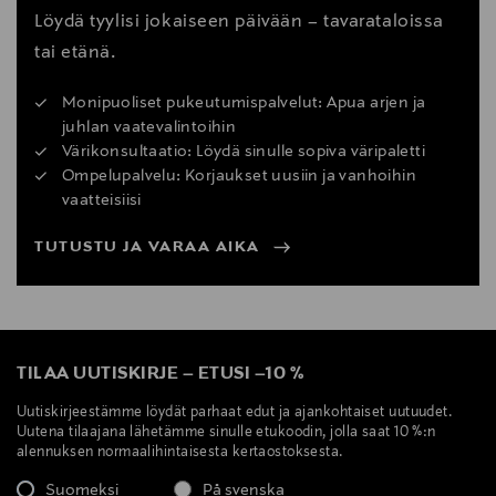
Löydä tyylisi jokaiseen päivään – tavarataloissa
tai etänä.
Monipuoliset pukeutumispalvelut: Apua arjen ja
juhlan vaatevalintoihin
Värikonsultaatio: Löydä sinulle sopiva väripaletti
Ompelupalvelu: Korjaukset uusiin ja vanhoihin
vaatteisiisi
TUTUSTU JA VARAA AIKA
TILAA UUTISKIRJE
–
ETUSI
–
10 %
Uutiskirjeestämme löydät parhaat edut ja ajankohtaiset uutuudet.
Uutena tilaajana lähetämme sinulle etukoodin, jolla saat 10 %:n
alennuksen normaalihintaisesta kertaostoksesta.
Suomeksi
På svenska