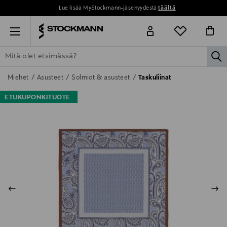
Lue lisää MyStockmann-jäsenyydestä
täältä
Menu
la
ETSI KAIKKI
NAISET
MIEHET
LAPSET
KOTI
KOSMETIIK
Miehet
Asusteet
Solmiot & asusteet
Taskuliinat
ETUKUPONKITUOTE