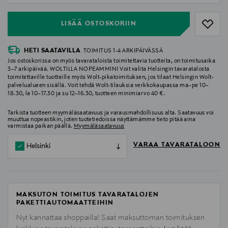
LISÄÄ OSTOSKORIIN
HETI SAATAVILLA
TOIMITUS 1-4 ARKIPÄIVÄSSÄ
Jos ostoskorissa on myös tavarataloista toimitettavia tuotteita, on toimitusaika
3–7 arkipäivää. WOLTILLA NOPEAMMIN! Voit valita Helsingin tavaratalosta
toimitettaville tuotteille myös Wolt-pikatoimituksen, jos tilaat Helsingin Wolt-
palvelualueen sisällä. Voit tehdä Wolt-tilauksia verkkokaupassa ma–pe 10–
18.30, la 10–17.30 ja su 12–16.30, tuotteen minimiarvo 40 €.
Tarkista tuotteen myymäläsaatavuus ja varausmahdollisuus alta. Saatavuus voi
muuttua nopeastikin, joten tuotetiedoissa näyttämämme tieto pitää aina
varmistaa paikan päällä.
Myymäläsaatavuus
VARAA TAVARATALOON
Helsinki
MAKSUTON TOIMITUS TAVARATALOJEN
PAKETTIAUTOMAATTEIHIN
Nyt kannattaa shoppailla! Saat maksuttoman toimituksen