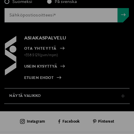
Suomeksi
På svenska
ASIAKASPALVELU
OTA YHTEYTTÄ
+358 9 1211(pvm/mpm)
USEIN KYSYTTYÄ
ETUJEN EHDOT
NÄYTÄ VALIKKO
TUKI & INFO
Instagram
Facebook
Pinterest
AJANKOHTAISTA