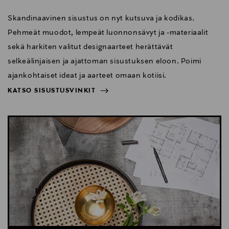
Skandinaavinen sisustus on nyt kutsuva ja kodikas.
Pehmeät muodot, lempeät luonnonsävyt ja -materiaalit
sekä harkiten valitut designaarteet herättävät
selkeälinjaisen ja ajattoman sisustuksen eloon. Poimi
ajankohtaiset ideat ja aarteet omaan kotiisi.
KATSO SISUSTUSVINKIT
NÄYTÄ VÄHEMMÄN
KATSO SISUSTUSVINKIT