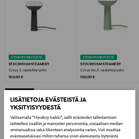
Takuu
12 kk
Väri
SAND
ETUKUPONKITUOTE
ETUKUPONKITUOTE
Koko
STOCKHOLM STEAMERY
STOCKHOLM STEAMERY
Cirrus 3 -vaatehöyrystin
Cirrus No.3 -vaatehöyrystin
One size
Original Price
Original Price
160,00 €
160,00 €
Valmistusmaa
Kiina
LISÄTIETOJA EVÄSTEISTÄ JA
YKSITYISYYDESTÄ
Valmistajan tuotenumero
LISÄÄ KIINNOSTAVIA
Valitsemalla “Hyväksy kaikki”, sallit evästeiden tallentamisen
CI30201EU
laitteellesi sisällön ja mainosten personointia, sosiaalisen median
TUOTTEITA
ominaisuuksia sekä liikenteen analysointia varten. Voit muuttaa
evästeasetuksiasi milloin tahansa sivun alareunasta löytyvästä
Valmistaja