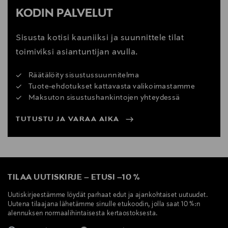
KODIN PALVELUT
Sisusta kotisi kauniiksi ja suunnittele tilat
toimiviksi asiantuntijan avulla.
Räätälöity sisustussuunnitelma
Tuote-ehdotukset kattavasta valikoimastamme
Maksuton sisustushankintojen yhteydessä
TUTUSTU JA VARAA AIKA
TILAA UUTISKIRJE
–
ETUSI
–
10 %
Uutiskirjeestämme löydät parhaat edut ja ajankohtaiset uutuudet.
Uutena tilaajana lähetämme sinulle etukoodin, jolla saat 10 %:n
alennuksen normaalihintaisesta kertaostoksesta.