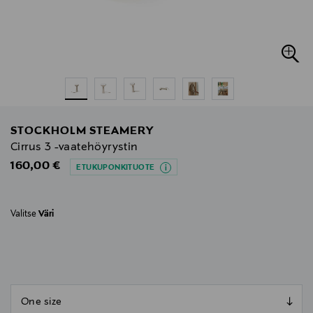
STOCKHOLM STEAMERY
Cirrus 3 -vaatehöyrystin
Original Price
160,00 €
ETUKUPONKITUOTE
Valitse
Väri
null
null