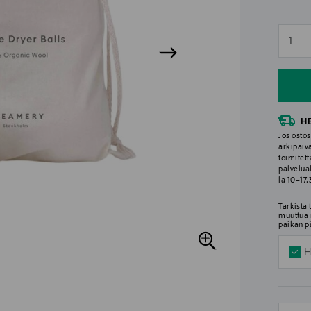
n
1
n
H
Jos ostos
arkipäiv
toimitett
palvelua
la 10–17
Tarkista
muuttua 
paikan p
H