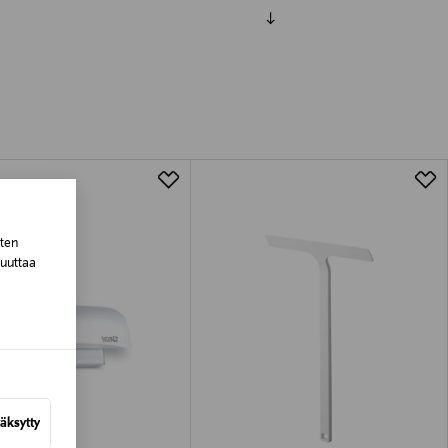
luessa tuotteen vastaanottamisesta.
tuotteen koosta riippuen
lla valittuun osoitteeseen.
sten
muuttaa
äksytty