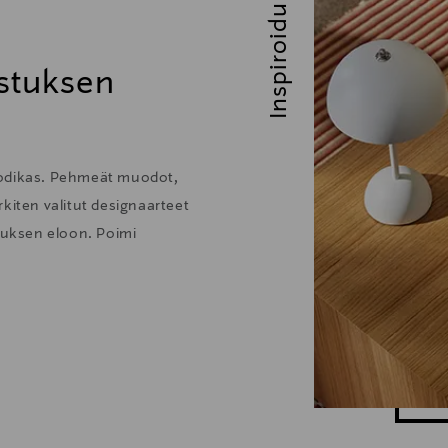
Inspiroidu
stuksen
kodikas. Pehmeät muodot,
kiten valitut designaarteet
stuksen eloon. Poimi