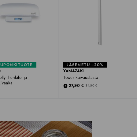
KUPONKITUOTE
JÄSENETU –20%
R
YAMAZAKI
lly -henkilö- ja
Tower-kuivauslasta
ivaaka
Discounted Price
Original Price
27,90 €
34,90 €
 Price
€