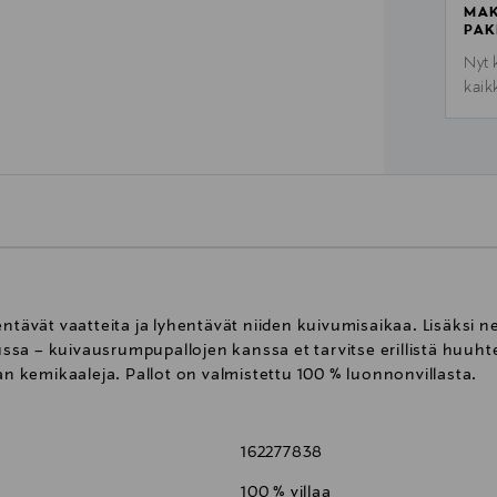
MAK
PAK
Nyt 
kaik
vät vaatteita ja lyhentävät niiden kuivumisaikaa. Lisäksi ne
sa – kuivausrumpupallojen kanssa et tarvitse erillistä huuhte
an kemikaaleja. Pallot on valmistettu 100 % luonnonvillasta.
162277838
100 % villaa