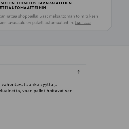
SUTON TOIMITUS TAVARATALOJEN
ETTIAUTOMAATTEIHIN
kannattaa shoppailla! Saat maksuttoman toimituksen
kien tavaratalojen pakettiautomaatteihin.
Lue lisää
 vähentävät sähköisyyttä ja
luainetta, vaan pallot hoitavat sen