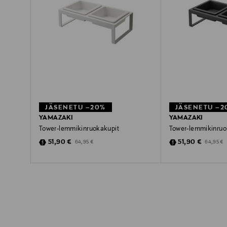
JÄSENETU –20%
JÄSENETU –2
YAMAZAKI
YAMAZAKI
Tower-lemmikinruokakupit
Tower-lemmikinruo
Discounted Price
Discounted Pric
Original Price
Original P
51,90 €
51,90 €
64,95 €
64,95 €