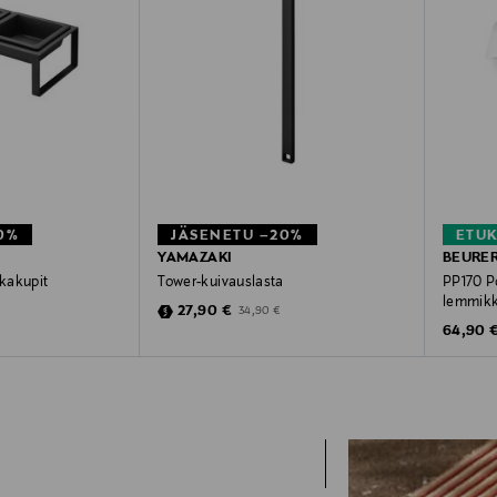
0%
JÄSENETU –20%
ETU
YAMAZAKI
BEURE
kakupit
Tower-kuivauslasta
PP170 Po
lemmikk
e
Discounted Price
rice
Original Price
27,90 €
34,90 €
Original
64,90 