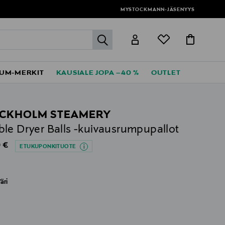
MYSTOCKMANN-JÄSENYYS
label.header.go
UM-MERKIT
KAUSIALE JOPA –40 %
OUTLET
CKHOLM STEAMERY
le Dryer Balls -kuivausrumpupallot
al Price
 €
ETUKUPONKITUOTE
äri