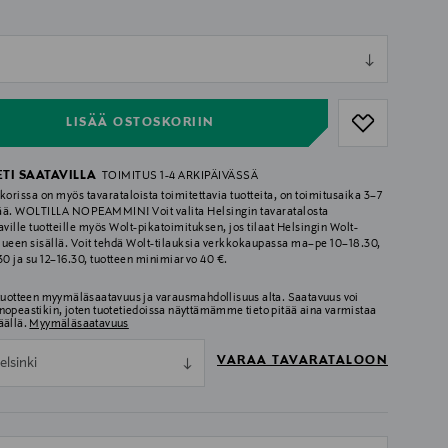
ull
ull
LISÄÄ OSTOSKORIIN
ETI SAATAVILLA
TOIMITUS 1-4 ARKIPÄIVÄSSÄ
korissa on myös tavarataloista toimitettavia tuotteita, on toimitusaika 3–7
ää. WOLTILLA NOPEAMMIN! Voit valita Helsingin tavaratalosta
aville tuotteille myös Wolt-pikatoimituksen, jos tilaat Helsingin Wolt-
lueen sisällä. Voit tehdä Wolt-tilauksia verkkokaupassa ma–pe 10–18.30,
.30 ja su 12–16.30, tuotteen minimiarvo 40 €.
 tuotteen myymäläsaatavuus ja varausmahdollisuus alta. Saatavuus voi
nopeastikin, joten tuotetiedoissa näyttämämme tieto pitää aina varmistaa
äällä.
Myymäläsaatavuus
VARAA TAVARATALOON
elsinki