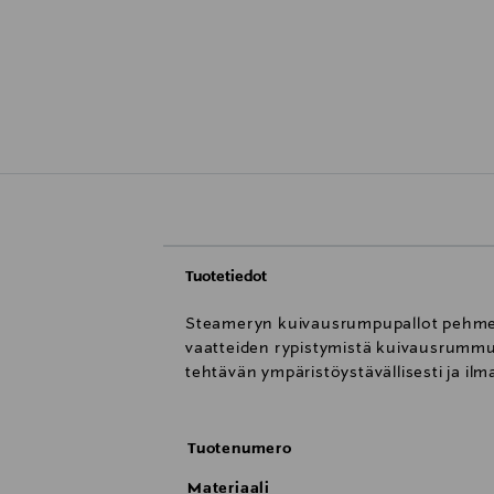
Tuotetiedot
Steameryn kuivausrumpupallot pehmentä
vaatteiden rypistymistä kuivausrummus
tehtävän ympäristöystävällisesti ja ilm
Tuotenumero
Materiaali