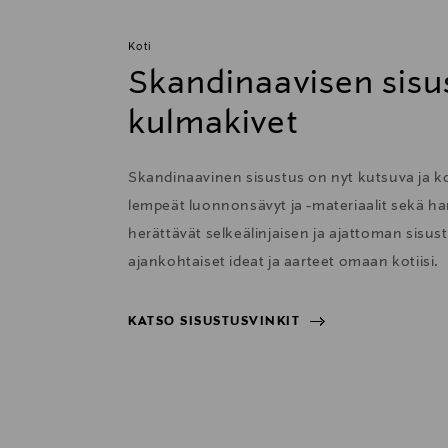
Koti
Skandinaavisen sisu
kulmakivet
Skandinaavinen sisustus on nyt kutsuva ja 
lempeät luonnonsävyt ja -materiaalit sekä har
herättävät selkeälinjaisen ja ajattoman sisu
ajankohtaiset ideat ja aarteet omaan kotiisi.
KATSO SISUSTUSVINKIT