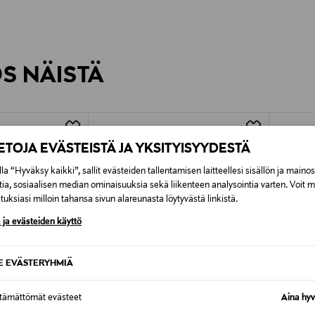
0,00 €
inen tilaukseesi. Voit palauttaa tilaamasi tuotteen 30 vuorokauden ku
0,00 € – 4,90 €
rvitse ilmoittaa palautuksesta etukäteen.
ÖS NÄISTÄ
7,90 €–50,00 € kuljetusyhtiöstä ja 
Alk. 6,90 €, kun toimitus on saatavi
IETOJA EVÄSTEISTÄ JA YKSITYISYYDESTÄ
la “Hyväksy kaikki”, sallit evästeiden tallentamisen laitteellesi sisällön ja maino
tia, sosiaalisen median ominaisuuksia sekä liikenteen analysointia varten. Voit 
uksiasi milloin tahansa sivun alareunasta löytyvästä linkistä.
 ja evästeiden käyttö
SE EVÄSTERYHMIÄ
ttämättömät evästeet
Aina hyv