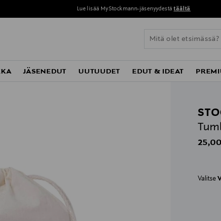
Lue lisää MyStockmann-jäsenyydestä
täältä
KKA
JÄSENEDUT
UUTUUDET
EDUT & IDEAT
PREMI
STO
Tumb
Origin
25,00
Valitse
V