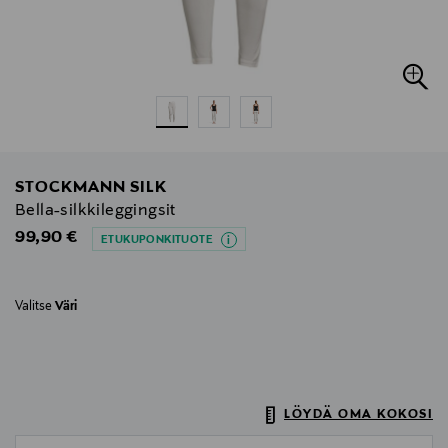
STOCKMANN SILK
Bella-silkkileggingsit
Original Price
99,90 €
ETUKUPONKITUOTE
Valitse
Väri
LÖYDÄ OMA KOKOSI