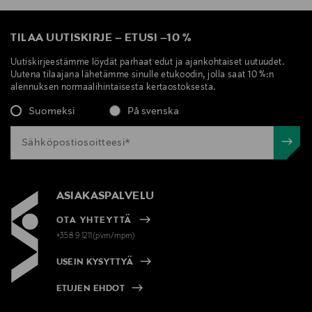
TILAA UUTISKIRJE
–
ETUSI
–
10 %
Uutiskirjeestämme löydät parhaat edut ja ajankohtaiset uutuudet.
Uutena tilaajana lähetämme sinulle etukoodin, jolla saat 10 %:n
alennuksen normaalihintaisesta kertaostoksesta.
Suomeksi
På svenska
ASIAKASPALVELU
OTA YHTEYTTÄ
+358 9 1211(pvm/mpm)
USEIN KYSYTTYÄ
ETUJEN EHDOT