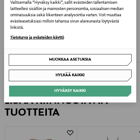
Valitsemalla “Hyväksy kaikki”, sallit evästeiden tallentamisen
Kuivataan huoneen lämmössä.
laitteellesi sisällön ja mainosten personointia, sosiaalisen median
ominaisuuksia sekä liikenteen analysointia varten. Voit muuttaa
Pesuohjeet
evästeasetuksiasi milloin tahansa sivun alareunasta löytyvästä
linkistä.
Käsinpesu
ETUKUPONKITUOTE
ETUKUPONKITUOTE
Tietoturva ja evästeiden käyttö
STOCKMANN SILK
STOCKMANN SILK
Mercia- silkkipyjama
Bertta-silkkitoppi
Väri
lahjapakkauksessa
Original Price
69,90 €
VALKOINEN
Original Price
229,00 €
MUOKKAA ASETUKSIA
Valmistusmaa
HYLKÄÄ KAIKKI
Kiina
HYVÄKSY KAIKKI
LISÄÄ KIINNOSTAVIA
Valmistaja
Lindex Group Oyj
TUOTTEITA
Valmistajan osoite
Stockmann, Lindex Group Oyj, Aleksanterinkatu 52 B,