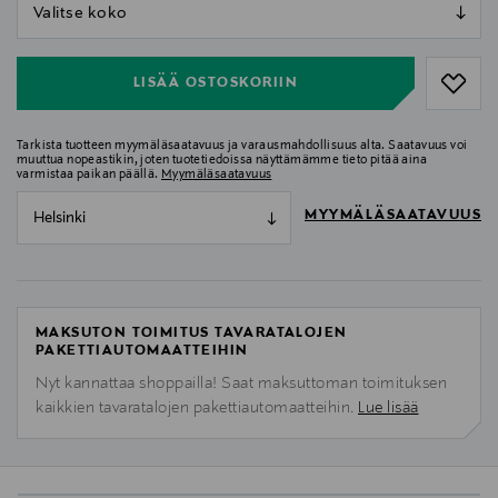
null
null
LISÄÄ OSTOSKORIIN
Tarkista tuotteen myymäläsaatavuus ja varausmahdollisuus alta. Saatavuus voi
muuttua nopeastikin, joten tuotetiedoissa näyttämämme tieto pitää aina
varmistaa paikan päällä.
Myymäläsaatavuus
MYYMÄLÄSAATAVUUS
Helsinki
MAKSUTON TOIMITUS TAVARATALOJEN
PAKETTIAUTOMAATTEIHIN
Nyt kannattaa shoppailla! Saat maksuttoman toimituksen
kaikkien tavaratalojen pakettiautomaatteihin.
Lue lisää