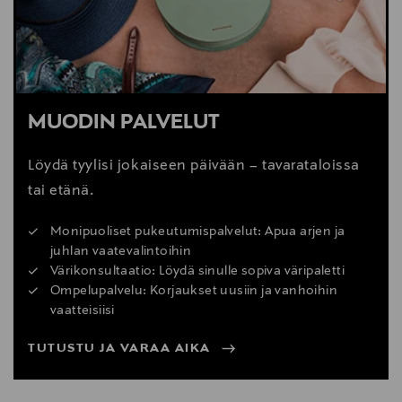
MUODIN PALVELUT
Löydä tyylisi jokaiseen päivään – tavarataloissa
tai etänä.
Monipuoliset pukeutumispalvelut: Apua arjen ja
juhlan vaatevalintoihin
Värikonsultaatio: Löydä sinulle sopiva väripaletti
Ompelupalvelu: Korjaukset uusiin ja vanhoihin
vaatteisiisi
TUTUSTU JA VARAA AIKA