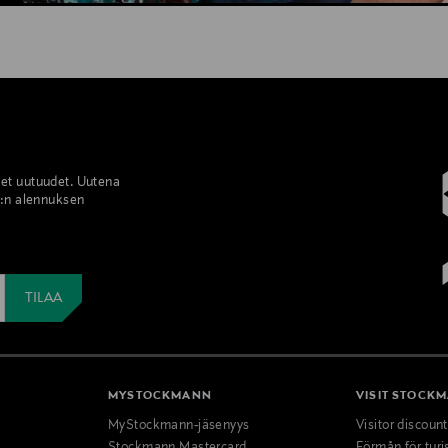
set uutuudet. Uutena
%:n alennuksen
MYSTOCKMANN
VISIT STOCK
MyStockmann-jäsenyys
Visitor discoun
Stockmann Mastercard
Förmån för turi