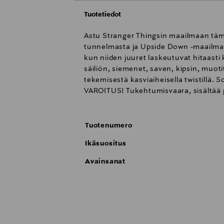
Tuotetiedot
Astu Stranger Thingsin maailmaan tämä
tunnelmasta ja Upside Down -maailmasta
kun niiden juuret laskeutuvat hitaast
säiliön, siemenet, saven, kipsin, muoti
tekemisestä kasviaiheisella twistillä. Sop
VAROITUS! Tukehtumisvaara, sisältää pien
Tuotenumero
Ikäsuositus
Avainsanat