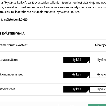
la “Hyväksy kaikki”, sallit evästeiden tallentamisen laitteellesi sisällön ja maino
tia, sosiaalisen median ominaisuuksia sekä liikenteen analysointia varten. Voit 
uksiasi milloin tahansa sivun alareunasta löytyvästä linkistä.
 ja evästeiden käyttö
SE EVÄSTERYHMIÄ
BATMAN
SUNST
EN Elsa-naamio
SUNSTACHES Batman-naamio
SUNSTAC
ttämättömät evästeet
Aina hyv
aurinkolaseilla
aurinkol
Original Price
Original
28,99 €
28,99 
autusevästeet
Hylkää
Hyväk
kkinointievästeet
Hylkää
Hyväk
OTTEITA
astoevästeet
Hylkää
Hyväk