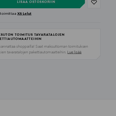
LISÄÄ OSTOSKORIIN
 toimittaa
XS Lelut
SUTON TOIMITUS TAVARATALOJEN
ETTIAUTOMAATTEIHIN
kannattaa shoppailla! Saat maksuttoman toimituksen
kien tavaratalojen pakettiautomaatteihin.
Lue lisää