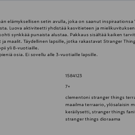
n elämyksellisen setin avulla, joka on saanut inspiraationsa
. Luova aktiviteetti yhdistää kasvitieteen ja mielikuvituksen
i kohti synkkää punaista alustaa. Pakkaus sisältää kaiken tar
t ja maalit. Täydellinen lapsille, jotka rakastavat Stranger Thi
ii yli 8-vuotiaille.
iä osia. Ei sovellu alle 3-vuotiaille lapsille.
1584123
7+
clementoni stranger things terra
maailma terraario, ylösalaisin 
keräilysetti, stranger things fan
stranger things dioraama