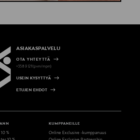
ASIAKASPALVELU
OTA YHTEYTTÄ
+358 9 1211(pvm/mpm)
USEIN KYSYTTYÄ
ETUJEN EHDOT
MANN
KUMPPANEILLE
t 10 %
Online Exclusive -kumppanuus
ster 10 %
Online Exclusive Partnership