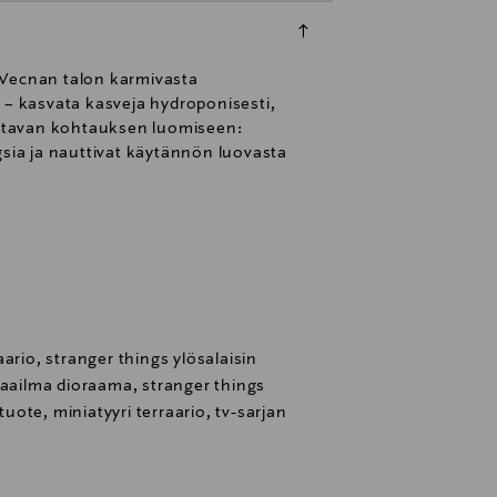
 Vecnan talon karmivasta
 – kasvata kasveja hydroponisesti,
vittavan kohtauksen luomiseen:
ngsia ja nauttivat käytännön luovasta
ario, stranger things ylösalaisin
maailma dioraama, stranger things
ituote, miniatyyri terraario, tv-sarjan