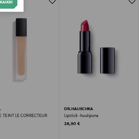
KAIKKI
L
DR.HAUSCHKA
LE TEINT LE CORRECTEUR
Lipstick -huulipuna
 Price
Original Price
€
28,90 €