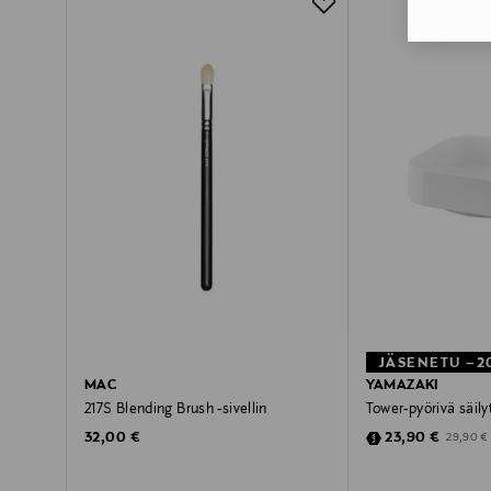
JÄSENETU –2
MAC
YAMAZAKI
217S Blending Brush -sivellin
Tower-pyörivä säily
Original Price
Discounted Pric
Original 
32,00 €
23,90 €
29,90 €