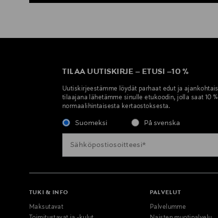
TILAA UUTISKIRJE
–
ETUSI
–
10 %
Uutiskirjeestämme löydät parhaat edut ja ajankohtai
tilaajana lähetämme sinulle etukoodin, jolla saat 10 
normaalihintaisesta kertaostoksesta.
Suomeksi
På svenska
TUKI & INFO
PALVELUT
Maksutavat
Palvelumme
Toimitustavat ja -kulut
Naisten muotipalvelu