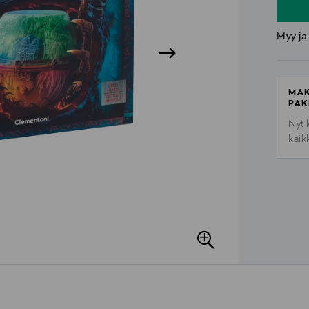
Myy ja
MAK
PAK
Nyt 
kaik