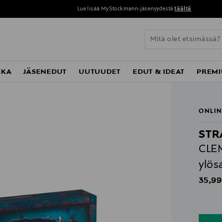
Lue lisää MyStockmann-jäsenyydestä
täältä
KKA
JÄSENEDUT
UUTUUDET
EDUT & IDEAT
PREMI
ONLIN
STR
CLE
ylös
Origin
35,99
n
n