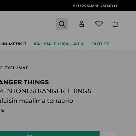
MYSTOCKMANN-JÄSENYYS
label.header.go
UM-MERKIT
KAUSIALE JOPA –40 %
OUTLET
E EXCLUSIVE
ANGER THINGS
MENTONI STRANGER THINGS
alaisin maailma terraario
al Price
 €
ull
ull