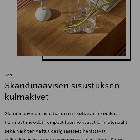
Koti
Skandinaavisen sisustuksen
kulmakivet
Skandinaavinen sisustus on nyt kutsuva ja kodikas.
Pehmeät muodot, lempeät luonnonsävyt ja -materiaalit
sekä harkiten valitut designaarteet herättävät
selkeälinjaisen ja ajattoman sisustuksen eloon. Poimi