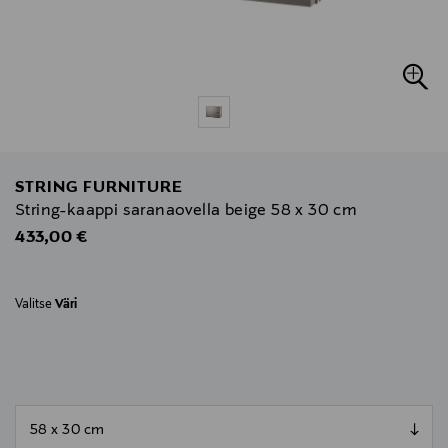
STRING FURNITURE
String-kaappi saranaovella beige 58 x 30 cm
Original Price
433,00 €
Valitse
Väri
null
null