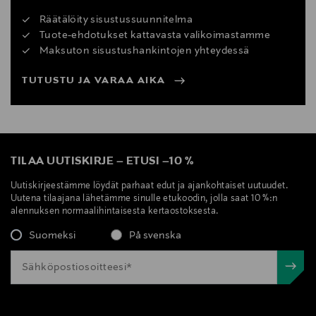
Räätälöity sisustussuunnitelma
Tuote-ehdotukset kattavasta valikoimastamme
Maksuton sisustushankintojen yhteydessä
TUTUSTU JA VARAA AIKA
TILAA UUTISKIRJE
–
ETUSI
–
10 %
Uutiskirjeestämme löydät parhaat edut ja ajankohtaiset uutuudet.
Uutena tilaajana lähetämme sinulle etukoodin, jolla saat 10 %:n
alennuksen normaalihintaisesta kertaostoksesta.
Suomeksi
På svenska