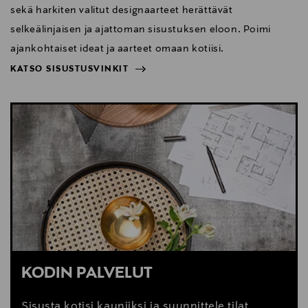
sekä harkiten valitut designaarteet herättävät
selkeälinjaisen ja ajattoman sisustuksen eloon. Poimi
ajankohtaiset ideat ja aarteet omaan kotiisi.
KATSO SISUSTUSVINKIT
NÄYTÄ VÄHEMMÄN
KATSO SISUSTUSVINKIT
KODIN PALVELUT
Sisusta kotisi kauniiksi ja suunnittele tilat