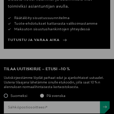
toimiviksi asiantuntijan avulla.
Räätälöity sisustussuunnitelma
Tuote-ehdotukset kattavasta valikoimastamme
Maksuton sisustushankintojen yhteydessä
TUTUSTU JA VARAA AIKA
TILAA UUTISKIRJE
–
ETUSI
–
10 %
Uutiskirjeestämme löydät parhaat edut ja ajankohtaiset uutuudet.
Uutena tilaajana lähetämme sinulle etukoodin, jolla saat 10 %:n
alennuksen normaalihintaisesta kertaostoksesta.
Suomeksi
På svenska