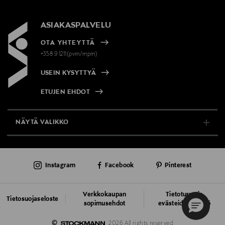
ASIAKASPALVELU
OTA YHTEYTTÄ
+358 9 1211(pvm/mpm)
USEIN KYSYTTYÄ
ETUJEN EHDOT
NÄYTÄ VALIKKO
TUKI & INFO
Instagram
Facebook
Pinterest
AJANKOHTAISTA
PALVELUT
Verkkokaupan
Tietoturva ja
Tietosuojaseloste
sopimusehdot
evästeiden käyttö
VASTUULLISUUS
©
2026 All rights reserved