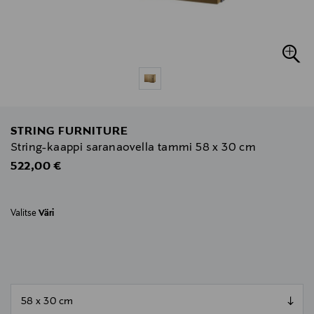
STRING FURNITURE
String-kaappi saranaovella tammi 58 x 30 cm
Original Price
522,00 €
Valitse
Väri
null
null