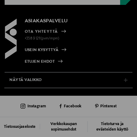
ASIAKASPALVELU
OTA YHTEYTTÄ
+358 9 1211(pvm/mpm)
USEIN KYSYTTYÄ
ETUJEN EHDOT
NÄYTÄ VALIKKO
TUKI & INFO
Instagram
Facebook
Pinterest
AJANKOHTAISTA
PALVELUT
Verkkokaupan
Tietoturva ja
Tietosuojaseloste
sopimusehdot
evästeiden käyttö
VASTUULLISUUS