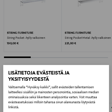
Väri
BLACK
Koko
15 x 60 x 50 cm
STRING FURNITURE
STRING FURNITURE
String Pocket -hylly valkoinen
String Pocket Metal -hylly valkoinen
Original Price
Original Price
190,00 €
221,00 €
Valmistusmaa
Ruotsi
Valmistajan tuotenumero
LISÄTIETOJA EVÄSTEISTÄ JA
VP0017000758_004
YKSITYISYYDESTÄ
LISÄÄ KIINNOSTAVIA
Valmistaja
Valitsemalla “Hyväksy kaikki”, sallit evästeiden tallentamisen
TUOTTEITA
laitteellesi sisällön ja mainosten personointia, sosiaalisen median
String Furniture AB
ominaisuuksia sekä liikenteen analysointia varten. Voit muuttaa
evästeasetuksiasi milloin tahansa sivun alareunasta löytyvästä
Valmistajan osoite
linkistä.