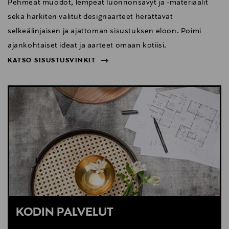
Pehmeät muodot, lempeät luonnonsävyt ja -materiaalit
sekä harkiten valitut designaarteet herättävät
selkeälinjaisen ja ajattoman sisustuksen eloon. Poimi
ajankohtaiset ideat ja aarteet omaan kotiisi.
KATSO SISUSTUSVINKIT
NÄYTÄ VÄHEMMÄN
KATSO SISUSTUSVINKIT
KODIN PALVELUT