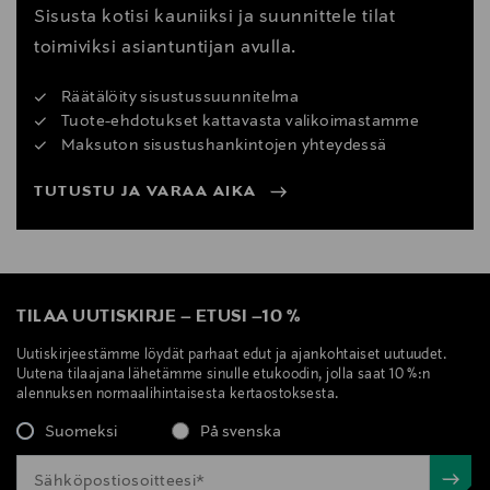
Sisusta kotisi kauniiksi ja suunnittele tilat
toimiviksi asiantuntijan avulla.
Räätälöity sisustussuunnitelma
Tuote-ehdotukset kattavasta valikoimastamme
Maksuton sisustushankintojen yhteydessä
TUTUSTU JA VARAA AIKA
TILAA UUTISKIRJE
–
ETUSI
–
10 %
Uutiskirjeestämme löydät parhaat edut ja ajankohtaiset uutuudet.
Uutena tilaajana lähetämme sinulle etukoodin, jolla saat 10 %:n
alennuksen normaalihintaisesta kertaostoksesta.
Suomeksi
På svenska