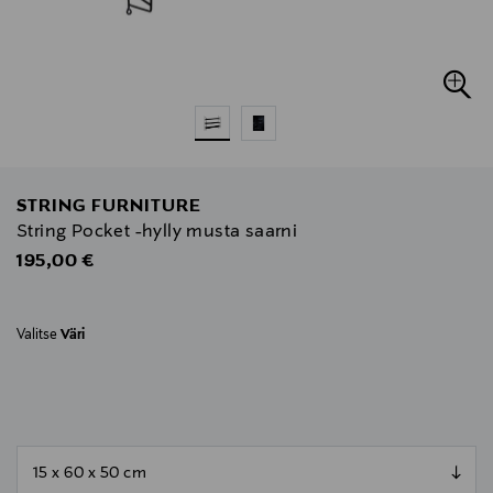
STRING FURNITURE
String Pocket -hylly musta saarni
Original Price
195,00 €
Valitse
Väri
null
null