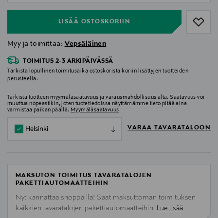
LISÄÄ OSTOSKORIIN
Myy ja toimittaa:
Vepsäläinen
TOIMITUS 2-3 ARKIPÄIVÄSSÄ
Tarkista lopullinen toimitusaika ostoskorista koriin lisättyjen tuotteiden
perusteella.
Tarkista tuotteen myymäläsaatavuus ja varausmahdollisuus alta. Saatavuus voi
muuttua nopeastikin, joten tuotetiedoissa näyttämämme tieto pitää aina
varmistaa paikan päällä.
Myymäläsaatavuus
VARAA TAVARATALOON
Helsinki
MAKSUTON TOIMITUS TAVARATALOJEN
PAKETTIAUTOMAATTEIHIN
Nyt kannattaa shoppailla! Saat maksuttoman toimituksen
kaikkien tavaratalojen pakettiautomaatteihin.
Lue lisää