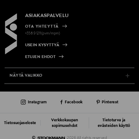
ASIAKASPALVELU
OTA YHTEYTTÄ
+358 9 1211(pvm/mpm)
USEIN KYSYTTYÄ
ETUJEN EHDOT
NÄYTÄ VALIKKO
TUKI & INFO
Instagram
Facebook
Pinterest
AJANKOHTAISTA
PALVELUT
Verkkokaupan
Tietoturva ja
Tietosuojaseloste
sopimusehdot
evästeiden käyttö
VASTUULLISUUS
©
2026 All rights reserved