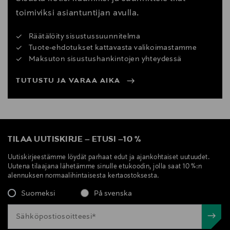
toimiviksi asiantuntijan avulla.
Räätälöity sisustussuunnitelma
Tuote-ehdotukset kattavasta valikoimastamme
Maksuton sisustushankintojen yhteydessä
TUTUSTU JA VARAA AIKA
TILAA UUTISKIRJE
–
ETUSI
–
10 %
Uutiskirjeestämme löydät parhaat edut ja ajankohtaiset uutuudet.
Uutena tilaajana lähetämme sinulle etukoodin, jolla saat 10 %:n
alennuksen normaalihintaisesta kertaostoksesta.
Suomeksi
På svenska