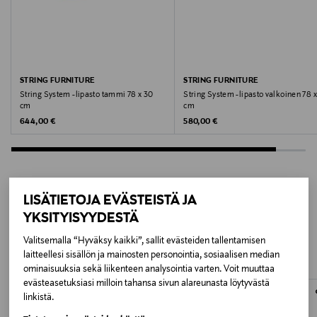
String System- ja String Plex -sivupaneelien kanssa.
BLACK
Koko
78 x 30 cm
STRING FURNITURE
STRING FURNITURE
String System -lipasto tammi 78 x 30
String System -lipasto valkoinen 78 
cm
cm
Valmistusmaa
Original Price
Original Price
644,00 €
580,00 €
Ruotsi
Valmistajan tuotenumero
VP0017000822_001
LISÄTIETOJA EVÄSTEISTÄ JA
LISÄÄ KIINNOSTAVIA
YKSITYISYYDESTÄ
Valmistaja
TUOTTEITA
Valitsemalla “Hyväksy kaikki”, sallit evästeiden tallentamisen
String Furniture AB
laitteellesi sisällön ja mainosten personointia, sosiaalisen median
ominaisuuksia sekä liikenteen analysointia varten. Voit muuttaa
evästeasetuksiasi milloin tahansa sivun alareunasta löytyvästä
Valmistajan osoite
linkistä.
String Furniture AB, Limhamnsvägen 110, 216 13,