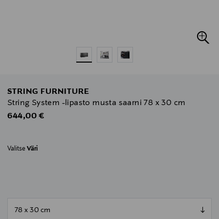
STRING FURNITURE
String System -lipasto musta saarni 78 x 30 cm
Original Price
644,00 €
Valitse
Väri
null
null