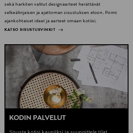
sekä harkiten valitut designaarteet herättävät
selkeälinjaisen ja ajattoman sisustuksen eloon. Poimi
ajankohtaiset ideat ja aarteet omaan kotiisi.
KATSO SISUSTUSVINKIT
NÄYTÄ VÄHEMMÄN
KATSO SISUSTUSVINKIT
KODIN PALVELUT
Sisusta kotisi kauniiksi ja suunnittele tilat