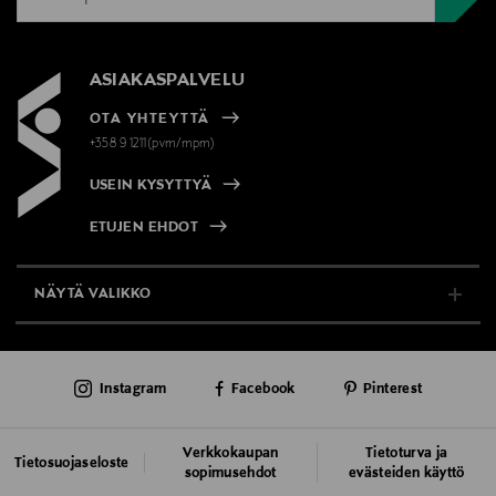
ASIAKASPALVELU
OTA YHTEYTTÄ
+358 9 1211(pvm/mpm)
USEIN KYSYTTYÄ
ETUJEN EHDOT
NÄYTÄ VALIKKO
TUKI & INFO
Instagram
Facebook
Pinterest
AJANKOHTAISTA
PALVELUT
Verkkokaupan
Tietoturva ja
Tietosuojaseloste
sopimusehdot
evästeiden käyttö