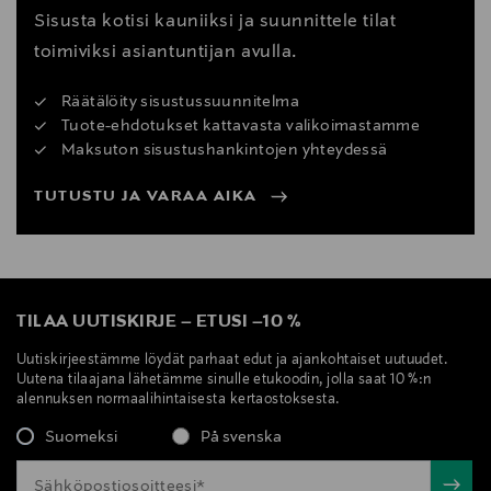
Sisusta kotisi kauniiksi ja suunnittele tilat
toimiviksi asiantuntijan avulla.
Räätälöity sisustussuunnitelma
Tuote-ehdotukset kattavasta valikoimastamme
Maksuton sisustushankintojen yhteydessä
TUTUSTU JA VARAA AIKA
TILAA UUTISKIRJE
–
ETUSI
–
10 %
Uutiskirjeestämme löydät parhaat edut ja ajankohtaiset uutuudet.
Uutena tilaajana lähetämme sinulle etukoodin, jolla saat 10 %:n
alennuksen normaalihintaisesta kertaostoksesta.
Suomeksi
På svenska