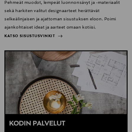
Pehmeät muodot, lempeät luonnonsävyt ja -materiaalit
sekä harkiten valitut designaarteet herättävät
selkeälinjaisen ja ajattoman sisustuksen eloon. Poimi
ajankohtaiset ideat ja aarteet omaan kotiisi.
KATSO SISUSTUSVINKIT
NÄYTÄ VÄHEMMÄN
KATSO SISUSTUSVINKIT
KODIN PALVELUT