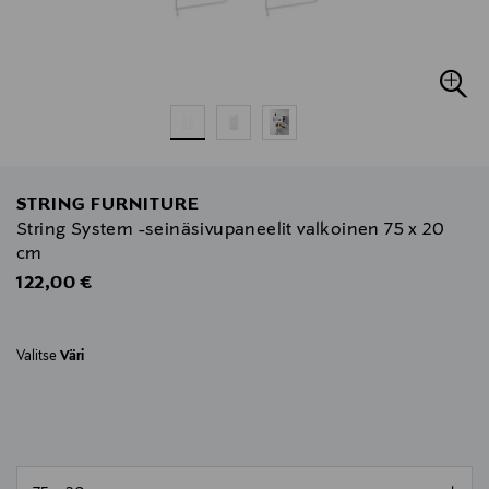
STRING FURNITURE
String System -seinäsivupaneelit valkoinen 75 x 20
cm
Original Price
122,00 €
Valitse
Väri
null