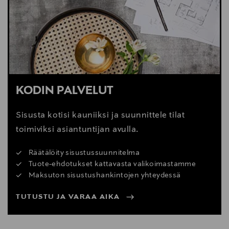
Digitaalinen osoite
info@stringfurniture.com
KODIN PALVELUT
Sisusta kotisi kauniiksi ja suunnittele tilat
toimiviksi asiantuntijan avulla.
Räätälöity sisustussuunnitelma
Tuote-ehdotukset kattavasta valikoimastamme
Maksuton sisustushankintojen yhteydessä
TUTUSTU JA VARAA AIKA