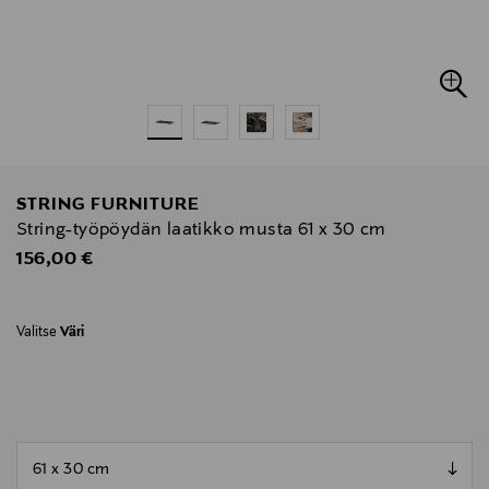
STRING FURNITURE
String-työpöydän laatikko musta 61 x 30 cm
Original Price
156,00 €
Valitse
Väri
null
null