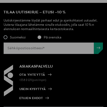
TILAA UUTISKIRJE
–
ETUSI
–
10 %
Uutiskirjeestämme löydät parhaat edut ja ajankohtaiset uutuudet.
Uutena tilaajana lähetämme sinulle etukoodin, jolla saat 10 %:n
alennuksen normaalihintaisesta kertaostoksesta.
Suomeksi
På svenska
ASIAKASPALVELU
OTA YHTEYTTÄ
+358 9 1211(pvm/mpm)
USEIN KYSYTTYÄ
ETUJEN EHDOT