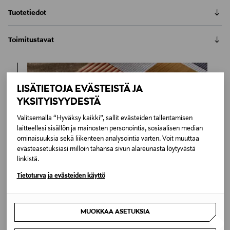
Tuotetiedot
String Furnituren String-työpöydän laatikko on String
Toimitustavat
Works -työpöydän ja String System -työtason
alapuolelle kiinnitettävä vetolaatikko. Matala ja
Automaatti tai noutopiste
pehmeästi liukuva vetolaatikko auttaa pitämään
Toimitusaika 6-8 viikkoa
työtason siistinä ja pitää järjestyksessä pienet
6,90 €
toimistotarvikkeet. Käytännöllisen työpöydänlaatikon
Inspiroidu
LISÄTIETOJA EVÄSTEISTÄ JA
sisällä on huopa-alusta, joka suojaa laatikon
YKSITYISYYDESTÄ
LUE KOKO TUOTEKUVAUS
Kotiinkuljetus
sisäpintoja. Ruotsissa valmistettu vetolaatikko on
Toimitusaika 6-8 viikkoa
Valitsemalla “Hyväksy kaikki”, sallit evästeiden tallentamisen
mustaksi jauhemaalattua terästä. Toimitetaan osina.
Tuotenumero
6,90 €
laitteellesi sisällön ja mainosten personointia, sosiaalisen median
175736742
ominaisuuksia sekä liikenteen analysointia varten. Voit muuttaa
evästeasetuksiasi milloin tahansa sivun alareunasta löytyvästä
linkistä.
Materiaali
Tietoturva ja evästeiden käyttö
Kangas,TerÃ¤s
Väri
MUOKKAA ASETUKSIA
BLACK