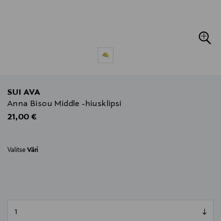
SUI AVA
Anna Bisou Middle -hiusklipsi
Original Price
21,00 €
Valitse
Väri
null
null