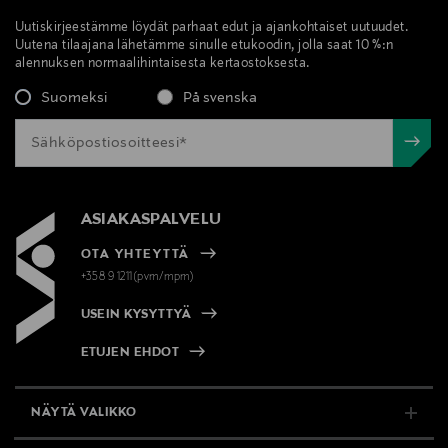
Uutiskirjeestämme löydät parhaat edut ja ajankohtaiset uutuudet.
Uutena tilaajana lähetämme sinulle etukoodin, jolla saat 10 %:n
alennuksen normaalihintaisesta kertaostoksesta.
Suomeksi
På svenska
ASIAKASPALVELU
OTA YHTEYTTÄ
+358 9 1211(pvm/mpm)
USEIN KYSYTTYÄ
ETUJEN EHDOT
NÄYTÄ VALIKKO