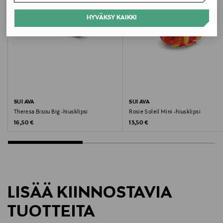
Koko
HYVÄKSY KAIKKI
1
Valmistusmaa
Tanska
Valmistajan tuotenumero
SUI AVA
SUI AVA
Theresa Bisou Big -hiusklipsi
Rosie Soleil Mini -hiusklipsi
SA2602015
Original Price
Original Price
16,50 €
13,50 €
Valmistaja
Sui Ava ApS
Valmistajan osoite
LISÄÄ KIINNOSTAVIA
Gammel Mønt 23 1117, Copenhagen, Denmark
TUOTTEITA
Digitaalinen osoite