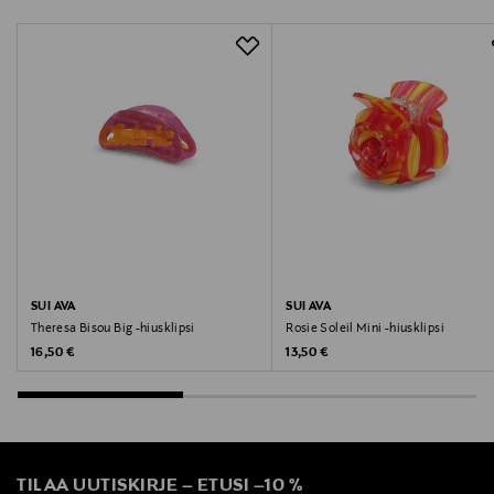
suiava@suiava.com
Avainsanat
hiusklipsi, hiustarvike, Sui Ava, hiusasuste
SUI AVA
SUI AVA
Theresa Bisou Big -hiusklipsi
Rosie Soleil Mini -hiusklipsi
Original Price
Original Price
16,50 €
13,50 €
TILAA UUTISKIRJE
–
ETUSI
–
10 %