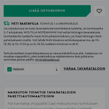
LISÄÄ OSTOSKORIIN
HETI SAATAVILLA
TOIMITUS 1-4 ARKIPÄIVÄSSÄ
Jos ostoskorissa on myös tavarataloista toimitettavia tuotteita, on toimitusaika
3–7 arkipäivää. WOLTILLA NOPEAMMIN! Voit valita Helsingin tavaratalosta
toimitettaville tuotteille myös Wolt-pikatoimituksen, jos tilaat Helsingin Wolt-
palvelualueen sisällä. Voit tehdä Wolt-tilauksia verkkokaupassa ma–pe 10–
18.30, la 10–17.30 ja su 12–16.30, tuotteen minimiarvo 40 €.
Tarkista tuotteen myymäläsaatavuus ja varausmahdollisuus alta. Saatavuus voi
muuttua nopeastikin, joten tuotetiedoissa näyttämämme tieto pitää aina
varmistaa paikan päällä.
Myymäläsaatavuus
VARAA TAVARATALOON
Helsinki
MAKSUTON TOIMITUS TAVARATALOJEN
PAKETTIAUTOMAATTEIHIN
Nyt kannattaa shoppailla! Saat maksuttoman toimituksen