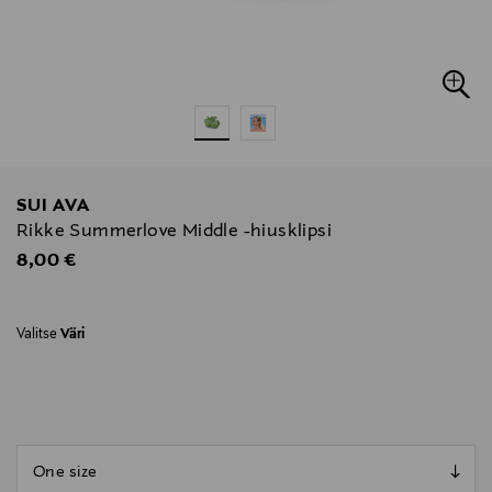
SUI AVA
Rikke Summerlove Middle -hiusklipsi
Original Price
8,00 €
Valitse
Väri
null