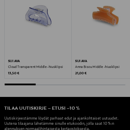
SUI AVA
SUI AVA
Cloud Transparent Middle -hiusklipsi
Anna Bisou Middle -hiusklipsi
Original Price
Original Price
13,50 €
21,00 €
TILAA UUTISKIRJE
–
ETUSI
–
10 %
Uutiskirjeestämme löydät parhaat edut ja ajankohtaiset uutuudet.
Uutena tilaajana lähetämme sinulle etukoodin, jolla saat 10 %:n
alennuksen normaalihintaisesta kertaostoksesta.