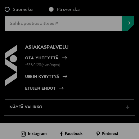
Suomeksi
På svenska
ASIAKASPALVELU
OTA YHTEYTTÄ
+358 9 1211(pvm/mpm)
USEIN KYSYTTYÄ
ETUJEN EHDOT
NÄYTÄ VALIKKO
TUKI & INFO
Instagram
Facebook
Pinterest
AJANKOHTAISTA