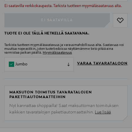
null
Ei saatavilla verkkokaupasta. Tarkista tuotteen myymäläsaatavuus alta.
EI SAATAVILLA
TUOTE EI OLE TÄLLÄ HETKELLÄ SAATAVANA.
Tarkista tuotteen myymäläsaatavuus ja varausmahdollisuus alta. Saatavuus voi
muuttua nopeastikin, joten tuotetiedoissa näyttämämme tieto pitää aina
varmistaa paikan päällä.
Myymäläsaatavuus
VARAA TAVARATALOON
Jumbo
MAKSUTON TOIMITUS TAVARATALOJEN
PAKETTIAUTOMAATTEIHIN
Nyt kannattaa shoppailla! Saat maksuttoman toimituksen
kaikkien tavaratalojen pakettiautomaatteihin.
Lue lisää