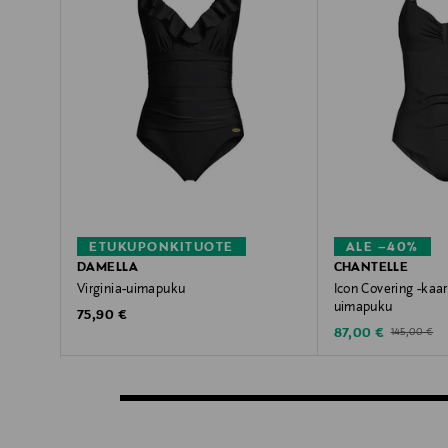
ETUKUPONKITUOTE
ALE –40%
DAMELLA
CHANTELLE
Virginia-uimapuku
Icon Covering -kaar
uimapuku
Original Price
75,90 €
Discounted Price
Original Pric
87,00 €
145,00 €