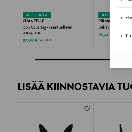
+
Muk
ALE –40%
ALE –40%
+
Mar
CHANTELLE
PRIMADONNA
Icon Covering -kaarituellinen
Delray full cup con
uimapuku
Discounted Price
Original Pric
113,40 €
189,00 €
+
Til
Discounted Price
Original Price
87,00 €
145,00 €
LISÄÄ KIINNOSTAVIA TU