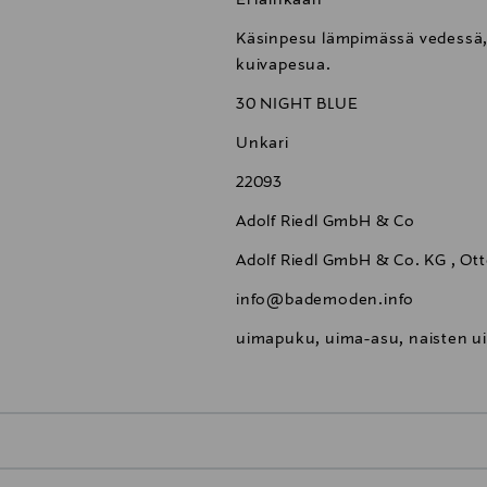
Käsinpesu lämpimässä vedessä, ei
kuivapesua.
30 NIGHT BLUE
Unkari
22093
Adolf Riedl GmbH & Co
Adolf Riedl GmbH & Co. KG , Ot
info@bademoden.info
uimapuku, uima-asu, naisten ui
0,00 €