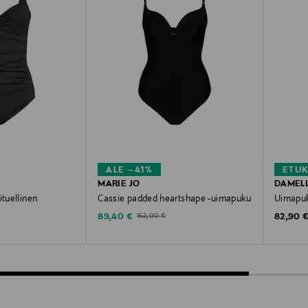
ALE –41%
ETU
MARIE JO
DAMEL
ituellinen
Cassie padded heartshape -uimapuku
Uimapu
Discounted Price
Original
Original Price
89,40 €
82,90 
152,00 €
e