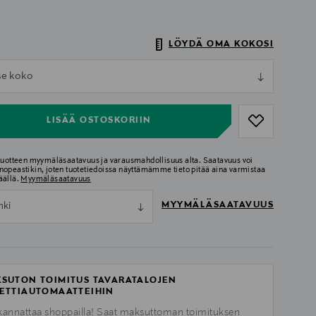
LÖYDÄ OMA KOKOSI
ull
tse koko
ull
LISÄÄ OSTOSKORIIN
 tuotteen myymäläsaatavuus ja varausmahdollisuus alta. Saatavuus voi
nopeastikin, joten tuotetiedoissa näyttämämme tieto pitää aina varmistaa
äällä.
Myymäläsaatavuus
MYYMÄLÄSAATAVUUS
nki
SUTON TOIMITUS TAVARATALOJEN
ETTIAUTOMAATTEIHIN
kannattaa shoppailla! Saat maksuttoman toimituksen