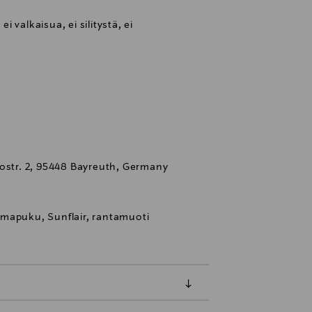
 valkaisua, ei silitystä, ei
tostr. 2, 95448 Bayreuth, Germany
mapuku, Sunflair, rantamuoti