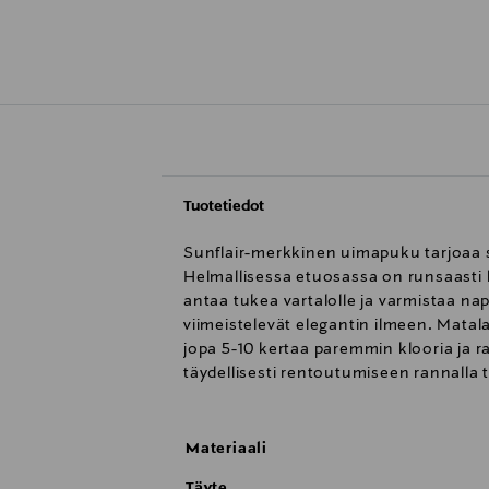
Tuotetiedot
Sunflair-merkkinen uimapuku tarjoaa se
Helmallisessa etuosassa on runsaasti l
antaa tukea vartalolle ja varmistaa na
viimeistelevät elegantin ilmeen. Mata
jopa 5-10 kertaa paremmin klooria ja 
täydellisesti rentoutumiseen rannalla ta
Materiaali
Täyte