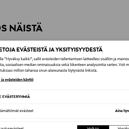
inen tilaukseesi. Voit palauttaa tilaamasi tuotteen 30 vuorokauden ku
0,00 € – 4,90 €
rvitse ilmoittaa palautuksesta etukäteen.
ÖS NÄISTÄ
7,90 €–50,00 € kuljetusyhtiöstä ja 
Alk. 6,90 €, kun toimitus on saatavi
IETOJA EVÄSTEISTÄ JA YKSITYISYYDESTÄ
la “Hyväksy kaikki”, sallit evästeiden tallentamisen laitteellesi sisällön ja maino
tia, sosiaalisen median ominaisuuksia sekä liikenteen analysointia varten. Voit 
uksiasi milloin tahansa sivun alareunasta löytyvästä linkistä.
 ja evästeiden käyttö
SE EVÄSTERYHMIÄ
ttämättömät evästeet
Aina hyv