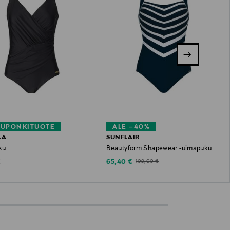
KUPONKITUOTE
ALE –40%
LA
SUNFLAIR
ku
Beautyform Shapewear -uimapuku
 Price
Discounted Price
Original Price
€
65,40 €
109,00 €