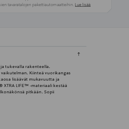
kien tavaratalojen pakettiautomaatteihin.
Lue lisää
ja tukevalla rakenteella.
n vaikutelman. Kiinteä vuorikangas
akaosa lisäävät mukavuutta ja
A® XTRA LIFE™ -materiaali kestää
ulkonäkönsä pitkään. Sopii