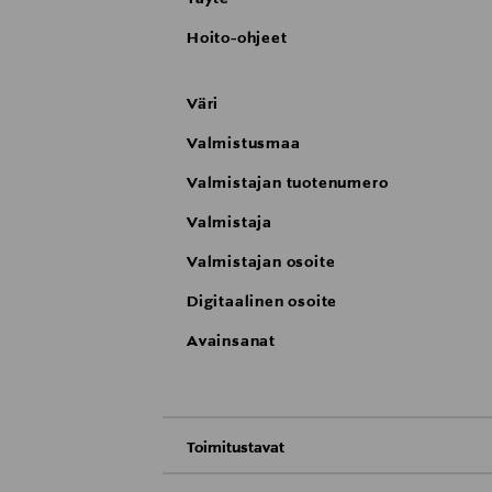
Hoito-ohjeet
Väri
Valmistusmaa
Valmistajan tuotenumero
Valmistaja
Valmistajan osoite
Digitaalinen osoite
Avainsanat
Toimitustavat
Nouto tavaratalosta