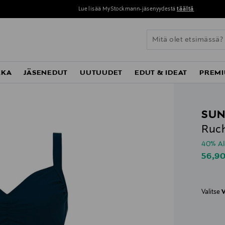
Perustoimitus 0 € yli 120 euron ostoksista!
KKA
JÄSENEDUT
UUTUUDET
EDUT & IDEAT
PREMI
SUN
Ruc
40% A
Disco
56,9
Valitse
V