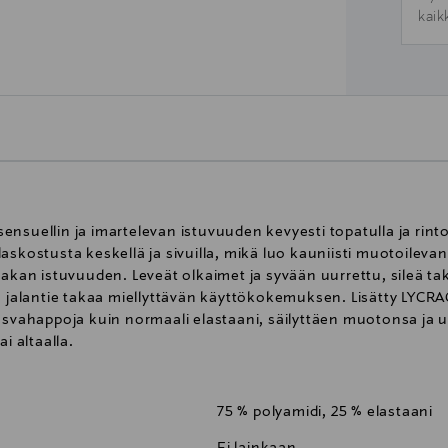
kaik
nsuellin ja imartelevan istuvuuden kevyesti topatulla ja rinto
askostusta keskellä ja sivuilla, mikä luo kauniisti muotoileva
pakan istuvuuden. Leveät olkaimet ja syvään uurrettu, sileä t
la jalantie takaa miellyttävän käyttökokemuksen. Lisätty LYCR
rasvahappoja kuin normaali elastaani, säilyttäen muotonsa ja 
i altaalla.
75 % polyamidi, 25 % elastaani
Ei lainkaan