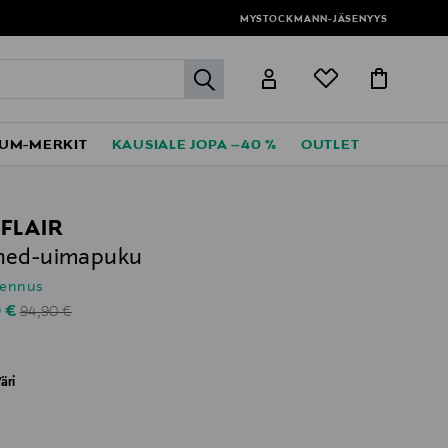
MYSTOCKMANN-JÄSENYYS
label.header.go
UM-MERKIT
KAUSIALE JOPA –40 %
OUTLET
FLAIR
hed-uimapuku
lennus
Original Price
unted Price
0 €
94,90 €
äri