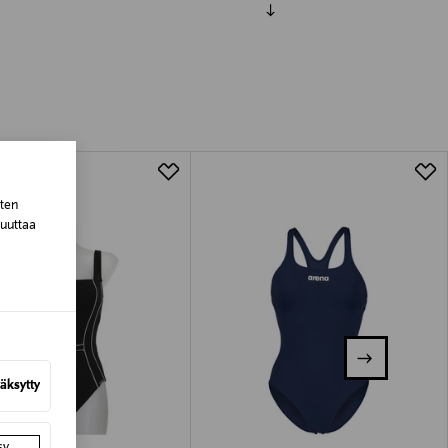
luessa tuotteen vastaanottamisesta.
tuotteen koosta riippuen
lla valittuun osoitteeseen.
sten
muuttaa
äksytty