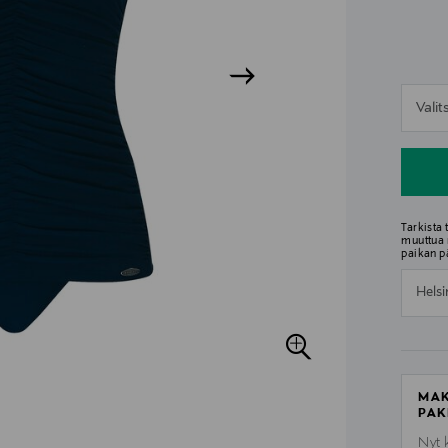
n
Vali
n
Tarkista
muuttua 
paikan p
Helsi
MAK
PAK
Nyt 