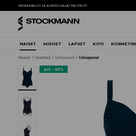
ä
TAVARATALOT JA AUKIOLOAJAT
PALVELUT
NAISET
MIEHET
LAPSET
KOTI
KOSMETII
Naiset
Vaatteet
Uima-asut
Uimapuvut
ALE –40%