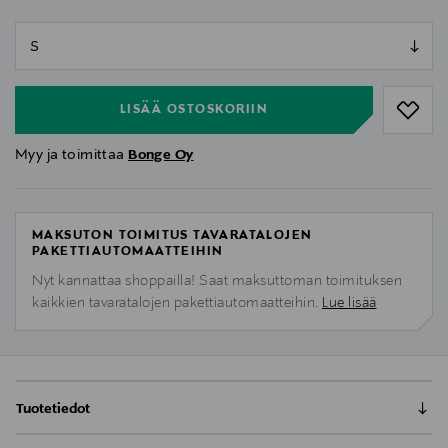
null
null
LISÄÄ OSTOSKORIIN
Myy ja toimittaa
Bonge Oy
MAKSUTON TOIMITUS TAVARATALOJEN
PAKETTIAUTOMAATTEIHIN
Nyt kannattaa shoppailla! Saat maksuttoman toimituksen
kaikkien tavaratalojen pakettiautomaatteihin.
Lue lisää
Tuotetiedot
Super.naturalin Alpine Active Pants -housut yhdistävät