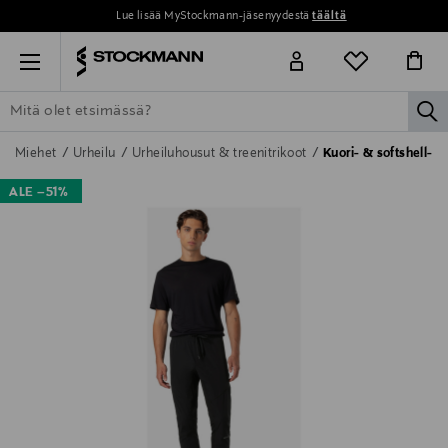
Lue lisää MyStockmann-jäsenyydestä
täältä
Menu
la
ETSI KAIKKI
NAISET
MIEHET
LAPSET
KOTI
KOSMETIIK
Miehet
Urheilu
Urheiluhousut & treenitrikoot
Kuori- & softshell-h
ALE –51%