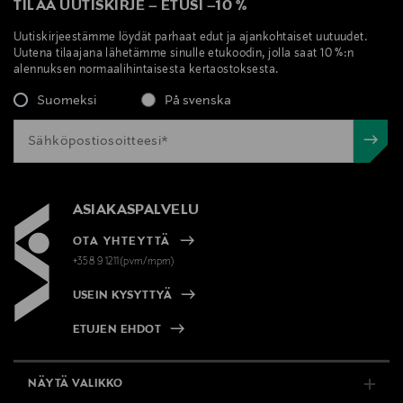
TILAA UUTISKIRJE
–
ETUSI
–
10 %
Uutiskirjeestämme löydät parhaat edut ja ajankohtaiset uutuudet.
Uutena tilaajana lähetämme sinulle etukoodin, jolla saat 10 %:n
alennuksen normaalihintaisesta kertaostoksesta.
Suomeksi
På svenska
ASIAKASPALVELU
OTA YHTEYTTÄ
+358 9 1211(pvm/mpm)
USEIN KYSYTTYÄ
ETUJEN EHDOT
NÄYTÄ VALIKKO