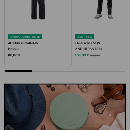
ETUKUPONKITUOTE
ALE –36%
ADIDAS ORIGINALS
JACK WOLFSKIN
Housut
ANDUR PANTS M
Original Price
Discounted Price
Original Price
80,00 €
109,00 €
169,95 €