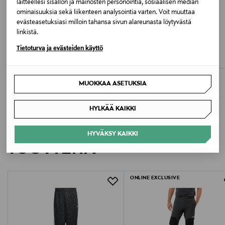
laitteellesi sisällön ja mainosten personointia, sosiaalisen median
ominaisuuksia sekä liikenteen analysointia varten. Voit muuttaa
ETUKUPONKITUOTE
ALE –36%
evästeasetuksiasi milloin tahansa sivun alareunasta löytyvästä
ADIDAS ORIGINALS
JACK WOLFSKIN
linkistä.
Housut
ANDUR PANTS M
Tietoturva ja evästeiden käyttö
Original Price
Discounted Price
Original Price
80,00 €
109,00 €
169,95 €
MUOKKAA ASETUKSIA
HYLKÄÄ KAIKKI
LISÄÄ KIINNOSTAVIA
HYVÄKSY KAIKKI
TUOTTEITA
ONLINE EXCLUSIVE