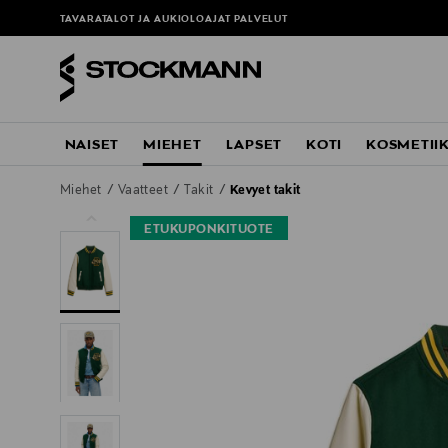
ä
TAVARATALOT JA AUKIOLOAJAT
PALVELUT
NAISET
MIEHET
LAPSET
KOTI
KOSMETII
Miehet
Vaatteet
Takit
Kevyet takit
ETUKUPONKITUOTE