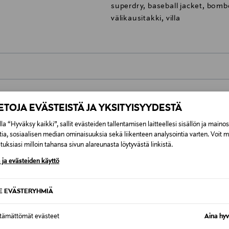
superdry, baseball jacket, bomb
välikausitakki, villa
0,00 €
IETOJA EVÄSTEISTÄ JA YKSITYISYYDESTÄ
inen tilaukseesi. Voit palauttaa tilaamasi tuotteen 30 vuorokauden ku
0,00 € – 4,90 €
rvitse ilmoittaa palautuksesta etukäteen.
la “Hyväksy kaikki”, sallit evästeiden tallentamisen laitteellesi sisällön ja maino
ÖS NÄISTÄ
tia, sosiaalisen median ominaisuuksia sekä liikenteen analysointia varten. Voit 
7,90 €–50,00 € kuljetusyhtiöstä ja 
uksiasi milloin tahansa sivun alareunasta löytyvästä linkistä.
 ja evästeiden käyttö
Alk. 6,90 €, kun toimitus on saatavi
SE EVÄSTERYHMIÄ
ttämättömät evästeet
Aina hyv