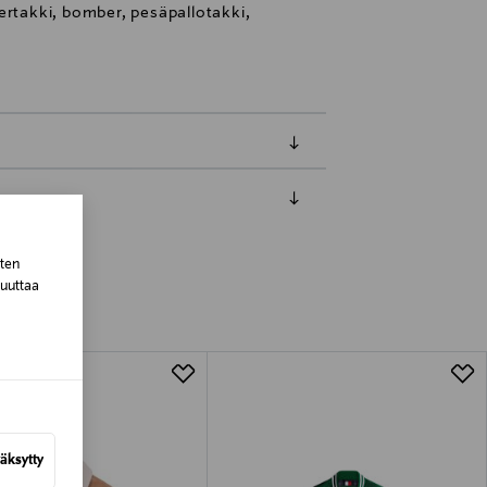
ertakki, bomber, pesäpallotakki,
luessa tuotteen vastaanottamisesta.
sten
muuttaa
tuotteen koosta riippuen
lla valittuun osoitteeseen.
äksytty