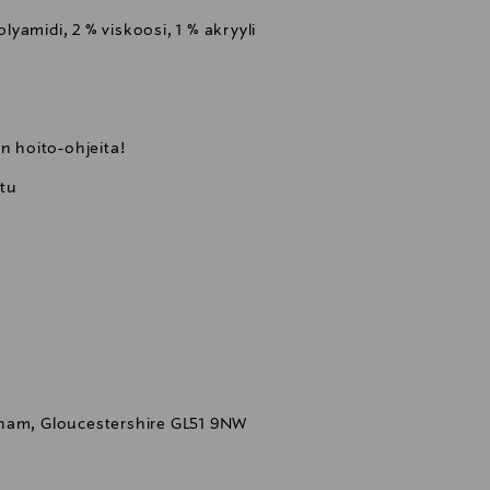
olyamidi, 2 % viskoosi, 1 % akryyli
n hoito-ohjeita!
ttu
nham, Gloucestershire GL51 9NW