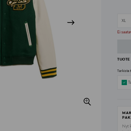
XL
n
n
Ei saata
TUOTE 
Tarkista
T
MAK
PAK
Nyt 