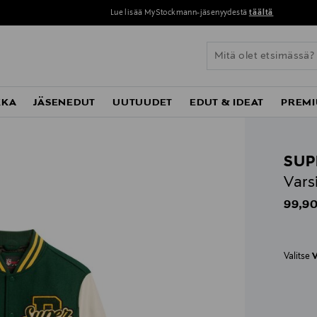
Perustoimitus 0 € yli 120 euron ostoksista!
KKA
JÄSENEDUT
UUTUUDET
EDUT & IDEAT
PREMI
SUP
Vars
Origin
99,90
Valitse
V