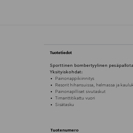
Tuotetiedot
Sporttinen bombertyylinen pesäpallota
Yksityiskohdat:
Painonappikiinnitys
Resorit hihansuissa, helmassa ja kaulu
Painonapilliset sivutaskut
Timanttitikattu vuori
Sisätasku
Brodeerattu logomerkki
Tuotenumero