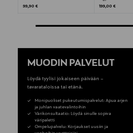
Original Price
Original Price
99,90 €
199,00 €
MUODIN PALVELUT
Löydä tyylisi jokaiseen päivään –
tavarataloissa tai etänä.
Monipuoliset pukeutumispalvelut: Apua arjen
ja juhlan vaatevalintoihin
Värikonsultaatio: Löydä sinulle sopiva
väripaletti
Ompelupalvelu: Korjaukset uusiin ja