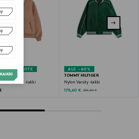
sy
sy
sy
KUPONKITUOTE
ALE –40%
KAIKKI
TOMMY HILFIGER
uede faux fur -takki
Nylon Varsity -takki
 Price
Discounted Price
Original Price
€
179,40 €
299,90 €