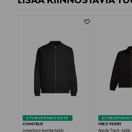
LISÄÄ KIINNOSTAVIA TU
ETUKUPONKITUOTE
ETUKUPONKI
CONSTRUE
FRED PERRY
Jonesboro-bombertakki
Argyle Track -takki