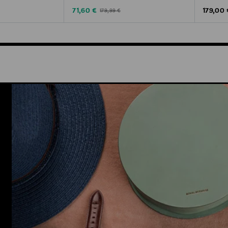
Discounted Price
Original
Original Price
71,60 €
179,00 
179,99 €