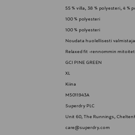
55 % villa, 38 % polyesteri, 4 % p
100 % polyesteri
100 % polyesteri
Noudata huolellisesti valmistaja
Relaxed fit -rennommin mitoite
GCI PINE GREEN
XL
Kiina
M5011943A
Superdry PLC
Unit 60, The Runnings, Chelte
care@superdry.com