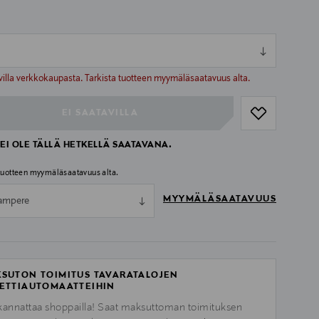
ull
ull
villa verkkokaupasta. Tarkista tuotteen myymäläsaatavuus alta.
EI SAATAVILLA
EI OLE TÄLLÄ HETKELLÄ SAATAVANA.
 tuotteen myymäläsaatavuus alta.
MYYMÄLÄSAATAVUUS
ampere
SUTON TOIMITUS TAVARATALOJEN
ETTIAUTOMAATTEIHIN
kannattaa shoppailla! Saat maksuttoman toimituksen