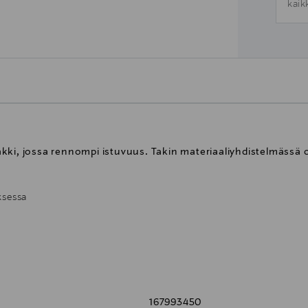
kaik
kki, jossa rennompi istuvuus. Takin materiaaliyhdistelmässä o
ksessa
167993450