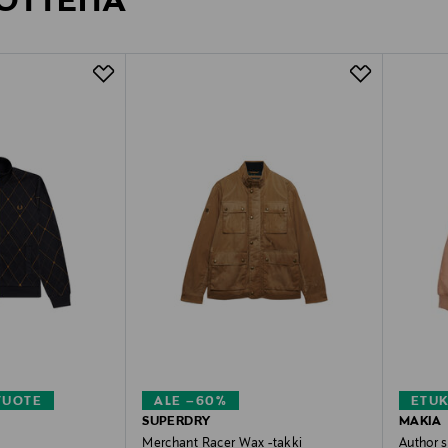
OTTEITA
TUOTE
ALE –60%
ETU
SUPERDRY
MAKIA
Merchant Racer Wax -takki
Author s