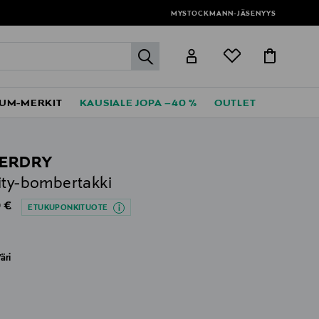
MYSTOCKMANN-JÄSENYYS
label.header.go
UM-MERKIT
KAUSIALE JOPA –40 %
OUTLET
ERDRY
ity-bombertakki
al Price
 €
ETUKUPONKITUOTE
äri