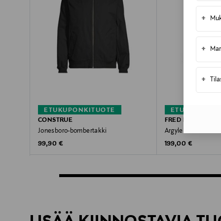
+
Muk
+
Mar
+
Til
ETUKUPONKITUOTE
ETUKUPONKI
CONSTRUE
FRED PERRY
Jonesboro-bombertakki
Argyle Track -takki
Original Price
Original Price
99,90 €
199,00 €