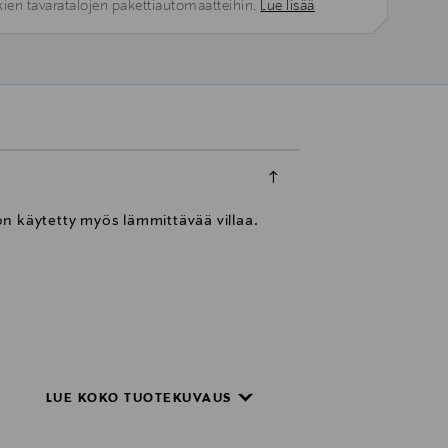
kien tavaratalojen pakettiautomaatteihin.
Lue lisää
n käytetty myös lämmittävää villaa.
LUE KOKO TUOTEKUVAUS