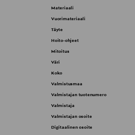
Materiaali
Vuorimateriaali
Täyte
Hoito-ohjeet
Mitoitus
Väri
Koko
Valmistusmaa
Valmistajan tuotenumero
Valmistaja
Valmistajan osoite
Digitaalinen osoite