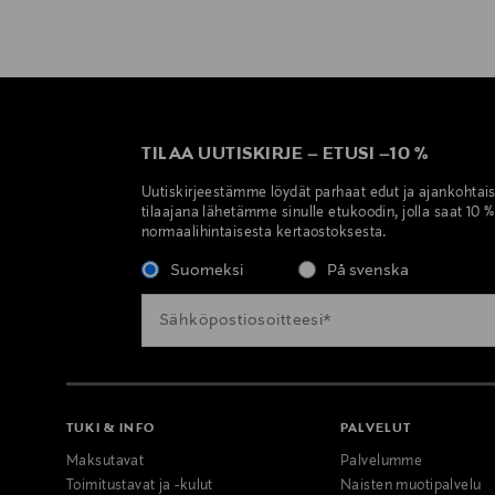
TILAA UUTISKIRJE
–
ETUSI
–
10 %
Uutiskirjeestämme löydät parhaat edut ja ajankohtai
tilaajana lähetämme sinulle etukoodin, jolla saat 10 
normaalihintaisesta kertaostoksesta.
Suomeksi
På svenska
TUKI & INFO
PALVELUT
Maksutavat
Palvelumme
Toimitustavat ja -kulut
Naisten muotipalvelu