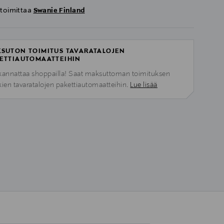
 toimittaa
Swanie Finland
SUTON TOIMITUS TAVARATALOJEN
ETTIAUTOMAATTEIHIN
kannattaa shoppailla! Saat maksuttoman toimituksen
kien tavaratalojen pakettiautomaatteihin.
Lue lisää