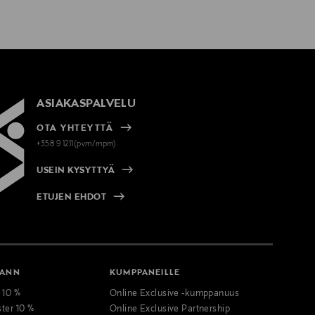
ASIAKASPALVELU
OTA YHTEYTTÄ
+358 9 1211(pvm/mpm)
USEIN KYSYTTYÄ
ETUJEN EHDOT
MANN
KUMPPANEILLE
t 10 %
Online Exclusive -kumppanuus
ster 10 %
Online Exclusive Partnership