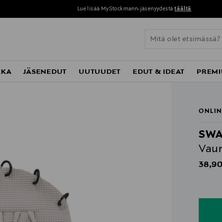
Lue lisää MyStockmann-jäsenyydestä
täältä
KKA
JÄSENEDUT
UUTUUDET
EDUT & IDEAT
PREMI
ONLIN
SWA
Vaun
Origin
38,90
n
n