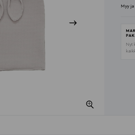
Myy ja
MAK
PAK
Nyt 
kaik