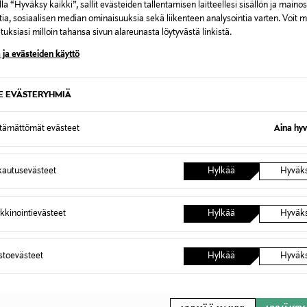
la “Hyväksy kaikki”, sallit evästeiden tallentamisen laitteellesi sisällön ja maino
tia, sosiaalisen median ominaisuuksia sekä liikenteen analysointia varten. Voit 
uksiasi milloin tahansa sivun alareunasta löytyvästä linkistä.
 ja evästeiden käyttö
SE EVÄSTERYHMIÄ
SWANIE FINLAND
SWANIE
- Vanha roosa
Vaunuverho - Siru - Beige
Vaunuve
ttämättömät evästeet
Aina hyv
Original Price
Original
38,90 €
38,90 
autusevästeet
Hylkää
Hyväk
kkinointievästeet
Hylkää
Hyväk
OTTEITA
astoevästeet
Hylkää
Hyväk
VE
ONLINE EXCLUSIVE