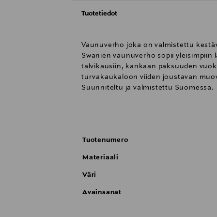
Tuotetiedot
Vaunuverho joka on valmistettu kestäv
Swanien vaunuverho sopii yleisimpiin l
talvikausiin, kankaan paksuuden vuoks
turvakaukaloon viiden joustavan muov
Suunniteltu ja valmistettu Suomessa.
leveys n.44cm, korkeus n.50cm
40°C pesu, ei kuivausrumpua, silitys m
Tuotenumero
Vaunuverho mukana toimitetaan 5 kpl
Materiaali
Yleinen malli, joka sopii useimpiin vau
Väri
Avainsanat