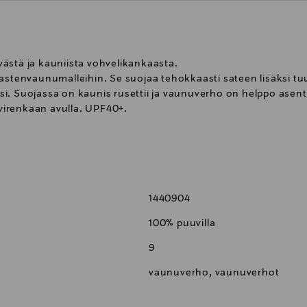
ästä ja kauniista vohvelikankaasta.
astenvaunumalleihin. Se suojaa tehokkaasti sateen lisäksi tuul
i. Suojassa on kaunis rusettii ja vaunuverho on helppo asenta
irenkaan avulla. UPF40+.
ax.3 pistettä
1440904
 muovirenkaita
100% puuvilla
nuihin
9
vaunuverho, vaunuverhot