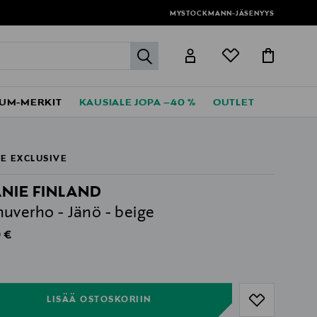
MYSTOCKMANN-JÄSENYYS
label.header.go
UM-MERKIT
KAUSIALE JOPA –40 %
OUTLET
E EXCLUSIVE
NIE FINLAND
uverho - Jänö - beige
al Price
 €
ull
ull
LISÄÄ OSTOSKORIIN