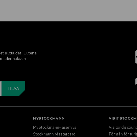
set uutuudet. Uutena
%:n alennuksen
MYSTOCKMANN
VISIT STOCK
MyStockmann-jäsenyys
Visitor discoun
Stockmann Mastercard
Förmån för turi