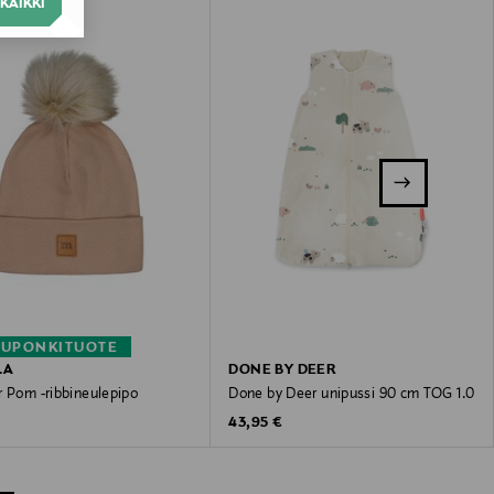
KAIKKI
KUPONKITUOTE
LA
DONE BY DEER
r Pom -ribbineulepipo
Done by Deer unipussi 90 cm TOG 1.0
 Price
Original Price
43,95 €