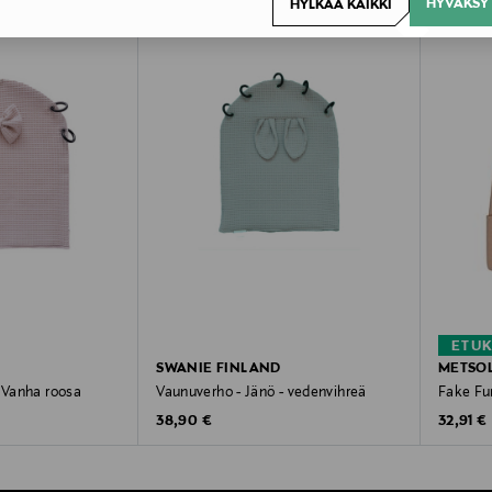
HYVÄKSY 
HYLKÄÄ KAIKKI
ETU
SWANIE FINLAND
METSO
- Vanha roosa
Vaunuverho - Jänö - vedenvihreä
Fake Fu
Original Price
Original
38,90 €
32,91 €