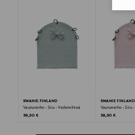
SWANIE FINLAND
SWANIE FINLAND
Vaunuverho - Siru - Vedenvihreä
Vaunuverho - Siru 
Original Price
Original Price
38,90 €
38,90 €