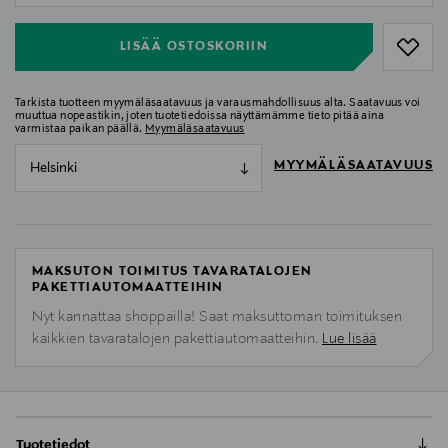
LISÄÄ OSTOSKORIIN
Tarkista tuotteen myymäläsaatavuus ja varausmahdollisuus alta. Saatavuus voi
muuttua nopeastikin, joten tuotetiedoissa näyttämämme tieto pitää aina
varmistaa paikan päällä.
Myymäläsaatavuus
MYYMÄLÄSAATAVUUS
Helsinki
MAKSUTON TOIMITUS TAVARATALOJEN
PAKETTIAUTOMAATTEIHIN
Nyt kannattaa shoppailla! Saat maksuttoman toimituksen
kaikkien tavaratalojen pakettiautomaatteihin.
Lue lisää
Tuotetiedot