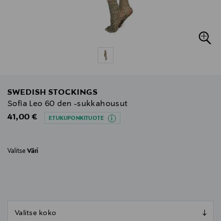
SWEDISH STOCKINGS
Sofia Leo 60 den -sukkahousut
Original Price
41,00 €
ETUKUPONKITUOTE
Valitse
Väri
null
null