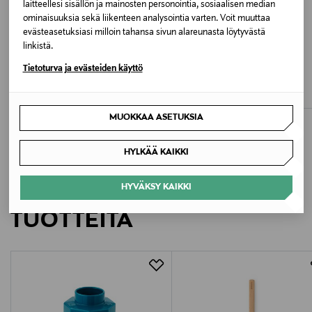
laitteellesi sisällön ja mainosten personointia, sosiaalisen median
ominaisuuksia sekä liikenteen analysointia varten. Voit muuttaa
Väri
evästeasetuksiasi milloin tahansa sivun alareunasta löytyvästä
999 MIXED
linkistä.
ETUKUPONKITUOTE
ETUKUPONKITUOTE
VOGUE
WOLFORD
Tietoturva ja evästeiden käyttö
Valmistusmaa
Curvy 60 den -sukkahousut
Sukkahousut 8 den
Original Price
Original Price
17,95 €
31,00 €
Italia
MUOKKAA ASETUKSIA
Valmistajan tuotenumero
HYLKÄÄ KAIKKI
113018
LISÄÄ KIINNOSTAVIA
HYVÄKSY KAIKKI
Valmistaja
TUOTTEITA
Swedish Stockings AB
Valmistajan osoite
Skeppargatan 12, 114 52 Stockholm, Sweden
Digitaalinen osoite