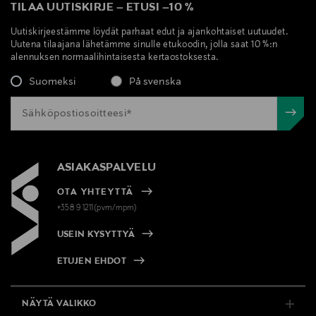
TILAA UUTISKIRJE
–
ETUSI
–
10 %
Uutiskirjeestämme löydät parhaat edut ja ajankohtaiset uutuudet.
Uutena tilaajana lähetämme sinulle etukoodin, jolla saat 10 %:n
alennuksen normaalihintaisesta kertaostoksesta.
Suomeksi
På svenska
ASIAKASPALVELU
OTA YHTEYTTÄ
+358 9 1211(pvm/mpm)
USEIN KYSYTTYÄ
ETUJEN EHDOT
NÄYTÄ VALIKKO