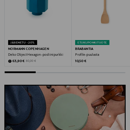
info@swedishstockings.com
Avainsanat
Swedish Stockings, sukkahousut, 60 den
sukkahousut, kuviolliset sukkahousut
JÄSENETU –20%
ETUKUPONKITUOTE
NORMANN COPENHAGEN
BRABANTIA
Deko Object Hexagon -posliinipurkki
Profile-puulasta
Discounted Price
Original Price
Original Price
63,90 €
10,50 €
80,00 €