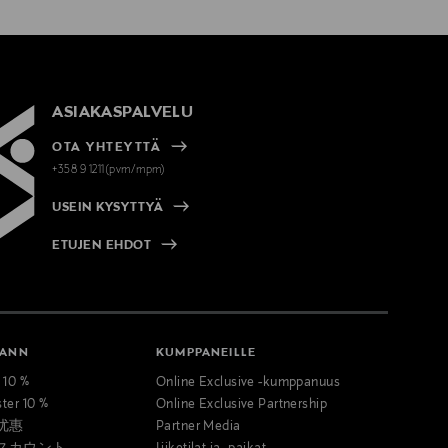
ASIAKASPALVELU
OTA YHTEYTTÄ
+358 9 1211(pvm/mpm)
USEIN KYSYTTYÄ
ETUJEN EHDOT
MANN
KUMPPANEILLE
t 10 %
Online Exclusive -kumppanuus
ster 10 %
Online Exclusive Partnership
优惠
Partner Media