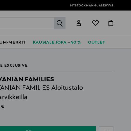
MYSTOCKMANN-JÄSENYYS
label.header.go
UM-MERKIT
KAUSIALE JOPA –40 %
OUTLET
E EXCLUSIVE
VANIAN FAMILIES
ANIAN FAMILIES Aloitustalo
arvikkeilla
al Price
 €
ull
ull