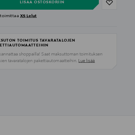
LISÄÄ OSTOSKORIIN
 toimittaa
XS Lelut
SUTON TOIMITUS TAVARATALOJEN
ETTIAUTOMAATTEIHIN
kannattaa shoppailla! Saat maksuttoman toimituksen
kien tavaratalojen pakettiautomaatteihin.
Lue lisää