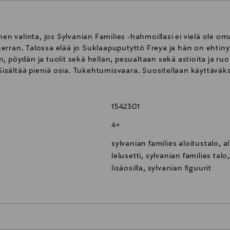
nen valinta, jos Sylvanian Families -hahmoillasi ei vielä ole 
alakerran. Talossa elää jo Suklaapuputyttö Freya ja hän on ehti
, pöydän ja tuolit sekä hellan, pesualtaan sekä astioita ja ruo
. Sisältää pieniä osia. Tukehtumisvaara. Suositellaan käyttäväk
1542301
4+
sylvanian families aloitustalo, al
lelusetti, sylvanian families talo
lisäosilla, sylvanian figuurit