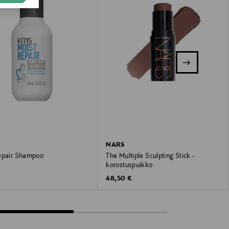
NARS
epair Shampoo
The Multiple Sculpting Stick -
korostuspuikko
 Price
Original Price
48,50 €