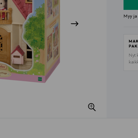
Myy ja
MAK
PAK
Nyt 
kaik