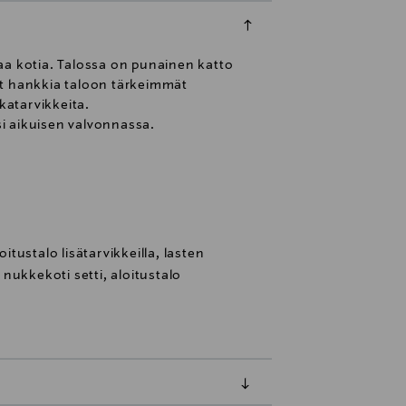
omaa kotia. Talossa on punainen katto
nyt hankkia taloon tärkeimmät
katarvikkeita.
si aikuisen valvonnassa.
oitustalo lisätarvikkeilla, lasten
, nukkekoti setti, aloitustalo