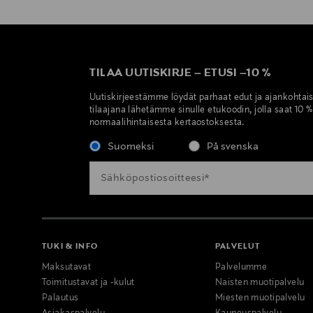
TILAA UUTISKIRJE
–
ETUSI
–
10 %
Uutiskirjeestämme löydät parhaat edut ja ajankohtai
tilaajana lähetämme sinulle etukoodin, jolla saat 10 
normaalihintaisesta kertaostoksesta.
Suomeksi
På svenska
TUKI & INFO
PALVELUT
Maksutavat
Palvelumme
Toimitustavat ja -kulut
Naisten muotipalvelu
Palautus
Miesten muotipalvelu