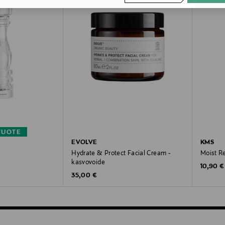
TUOTE
EVOLVE
KMS
Hydrate & Protect Facial Cream -
Moist R
kasvovoide
Original
10,90 €
Original Price
35,00 €