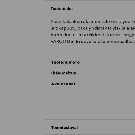
Tuotetiedot
Pieni kaksikerroksinen talo on täydelli
ja tikapuut, jotka yhdistävät ylä- ja 
huonekalut ja tarvikkeet, kuten sängyn
VAROITUS! Ei sovellu alle 3-vuotiaille
Tuotenumero
Ikäsuositus
Avainsanat
Toimitustavat