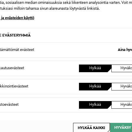
tia, sosiaalisen median ominaisuuksia sekä liikenteen analysointia varten. Voit 
uksiasi milloin tahansa sivun alareunasta löytyvästä linkistä.
 ja evästeiden käyttö
IES
SYLVANIAN FAMILIES
SYLVAN
ES Saukkoperhe
SYLVANIAN FAMILIES Keijulinna
SYLVAN
SE EVÄSTERYHMIÄ
Lumileo
Original Price
82,99 €
Original
32,99 €
ttämättömät evästeet
Aina hyv
autusevästeet
Hylkää
Hyväk
kkinointievästeet
Hylkää
Hyväk
OTTEITA
astoevästeet
Hylkää
Hyväk
HYVÄKSY 
HYLKÄÄ KAIKKI