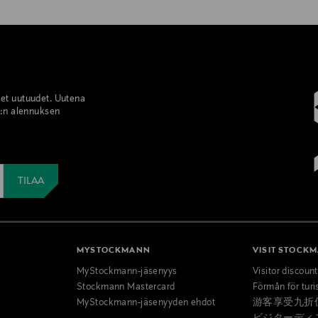
set uutuudet. Uutena
%:n alennuksen
MYSTOCKMANN
VISIT STOCK
MyStockmann-jäsenyys
Visitor discoun
Stockmann Mastercard
Förmån för turi
MyStockmann-jäsenyyden ehdot
游客享受九折