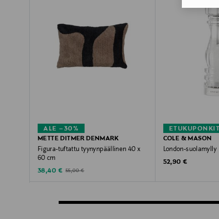
ALE –30%
ETUKUPONKI
METTE DITMER DENMARK
COLE & MASON
Figura-tuftattu tyynynpäällinen 40 x
London-suolamylly
60 cm
Original Price
52,90 €
Discounted Price
Original Price
38,40 €
55,00 €