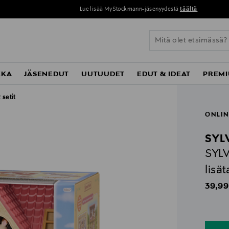
Lue lisää MyStockmann-jäsenyydestä
täältä
KKA
JÄSENEDUT
UUTUUDET
EDUT & IDEAT
PREMI
 setit
ONLIN
SYL
SYLV
lisät
Origin
39,99
n
n