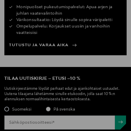
Monipuoliset pukeutumispalvelut: Apua arjen ja
juhlan vaatevalintoihin
Värikonsultaatio: Löydä sinulle sopiva väripaletti
Ompelupalvelu: Korjaukset uusiin ja vanhoihin
vaatteisiisi
TUTUSTU JA VARAA AIKA
TILAA UUTISKIRJE
–
ETUSI
–
10 %
Uutiskirjeestämme löydät parhaat edut ja ajankohtaiset uutuudet.
Uutena tilaajana lähetämme sinulle etukoodin, jolla saat 10 %:n
alennuksen normaalihintaisesta kertaostoksesta.
Suomeksi
På svenska