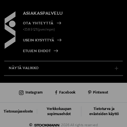
ASIAKASPALVELU
OTA YHTEYTTÄ
+358 9 1211(pvm/mpm)
USEIN KYSYTTYÄ
ETUJEN EHDOT
NÄYTÄ VALIKKO
TUKI & INFO
Instagram
Facebook
Pinterest
AJANKOHTAISTA
PALVELUT
Verkkokaupan
Tietoturva ja
Tietosuojaseloste
sopimusehdot
evästeiden käyttö
VASTUULLISUUS
©
2026 All rights reserved