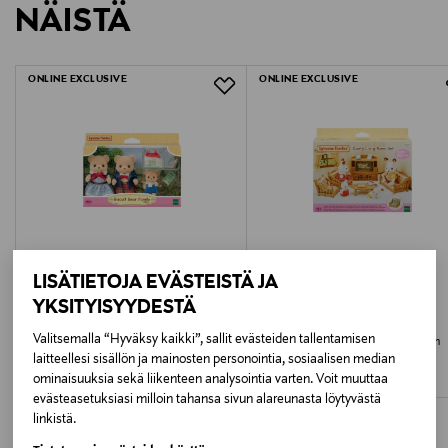
NÄISTÄ
1581977
LUE TARKEMMAT PALAUTUSOHJEET
Ikäsuositus
ONLINE EXCLUSIVE
ONLINE EXCLUSIVE
3+
LISÄTIETOJA EVÄSTEISTÄ JA
YKSITYISYYDESTÄ
SYLVANIAN FAMILIES
SYLVANIAN FAMILIES
Valitsemalla “Hyväksy kaikki”, sallit evästeiden tallentamisen
SYLVANIAN FAMILIES Keksikarhuperhe
SYLVANIAN FAMILIES Olohuoneen
huonekalut
laitteellesi sisällön ja mainosten personointia, sosiaalisen median
Original Price
32,99 €
ominaisuuksia sekä liikenteen analysointia varten. Voit muuttaa
Original Price
30,99 €
evästeasetuksiasi milloin tahansa sivun alareunasta löytyvästä
linkistä.