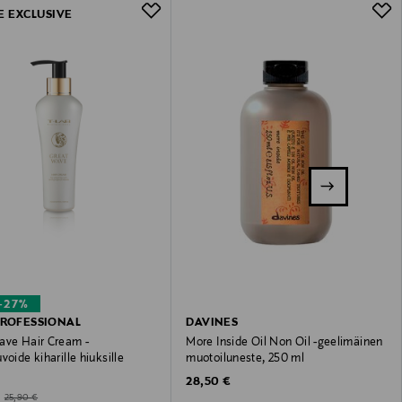
E EXCLUSIVE
–27%
PROFESSIONAL
DAVINES
ave Hair Cream -
More Inside Oil Non Oil -geelimäinen
voide kiharille hiuksille
muotoiluneste, 250 ml
Original Price
28,50 €
ted Price
Original Price
25,90 €