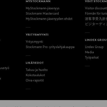
MYSTOCKMANN
VISIT STOCK
MyStockmann-jäsenyys
Visitor discoun
Stockmann Mastercard
Förmån för turi
MyStockmann-jäsenyyden ehdot
游客享受九折
ビジターディ
YRITYSMYYNTI
n
LINDEX GROU
Yritysmyynti
Stockmann Pro -yrityslahjakauppa
Lindex Group
Media
Työpaikat
LISÄTIEDOT
uustyö
Takuu ja huolto
Kokotaulukot
e
Oiva-raportit