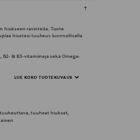
n hiukseen ravinteita. Tuote
uplaa hiustesi tuuheus luonnollisella
, B2- & B3-vitamiineja sekä Omega-
 hiuksen normaalia rakennetta
LUE KOKO TUOTEKUVAUS
a ja tuuheutta. Moninkertaistaa
tuuheuttava, tuuheat hiukset,
rja, jossa puhtaat raaka-aineet ja
kainen
elma jokaiselle hiustyypille. Sarja