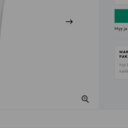
n
Myy ja
MAK
PAK
Nyt 
kaik