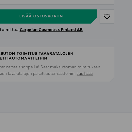
ull
LISÄÄ OSTOSKORIIN
 toimittaa
Carpelan Cosmetics Finland AB
SUTON TOIMITUS TAVARATALOJEN
ETTIAUTOMAATTEIHIN
kannattaa shoppailla! Saat maksuttoman toimituksen
kien tavaratalojen pakettiautomaatteihin.
Lue lisää