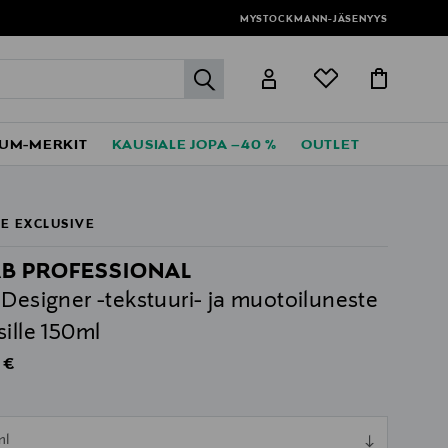
MYSTOCKMANN-JÄSENYYS
label.header.go
UM-MERKIT
KAUSIALE JOPA –40 %
OUTLET
E EXCLUSIVE
AB PROFESSIONAL
 Designer -tekstuuri- ja muotoiluneste
sille 150ml
al Price
 €
ull
ml