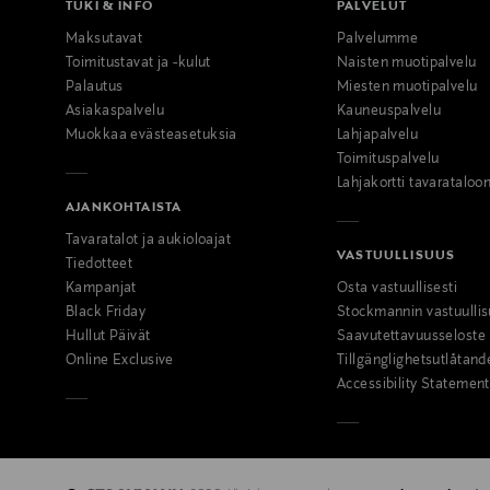
TUKI & INFO
PALVELUT
Maksutavat
Palvelumme
Toimitustavat ja -kulut
Naisten muotipalvelu
Palautus
Miesten muotipalvelu
Asiakaspalvelu
Kauneuspalvelu
Muokkaa evästeasetuksia
Lahjapalvelu
Toimituspalvelu
Lahjakortti tavarataloo
AJANKOHTAISTA
Tavaratalot ja aukioloajat
VASTUULLISUUS
Tiedotteet
Kampanjat
Osta vastuullisesti
Black Friday
Stockmannin vastuullis
Hullut Päivät
Saavutettavuusseloste
Online Exclusive
Tillgänglighetsutlåtand
Accessibility Statement