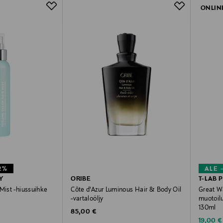
ONLIN
2%
ALE 
Y
ORIBE
T-LAB 
Mist -hiussuihke
Côte d'Azur Luminous Hair & Body Oil
Great W
-vartaloöljy
muotoilu
130ml
e
Original Price
rice
85,00 €
Discoun
19,00 €