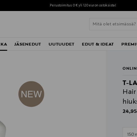
Perustoimitus 0 € yli 120 euron ostoksista!
KKA
JÄSENEDUT
UUTUUDET
EDUT & IDEAT
PREMI
ONLIN
T-L
Hair
hiuk
Origin
24,95
n
150 