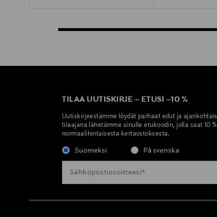
TILAA UUTISKIRJE
–
ETUSI
–
10 %
Uutiskirjeestämme löydät parhaat edut ja ajankohtai
tilaajana lähetämme sinulle etukoodin, jolla saat 10 
normaalihintaisesta kertaostoksesta.
Suomeksi
På svenska