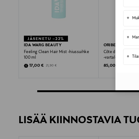
+
Muk
+
Mar
JÄSENETU –22%
IDA WARG BEAUTY
ORIBE
Feeling Clean Hair Mist -hiussuihke
Côte d'Azur Lumino
+
Til
100 ml
-vartaloöljy
Discounted Price
Original Price
Original Price
17,00 €
85,00 €
21,90 €
LISÄÄ KIINNOSTAVIA TU