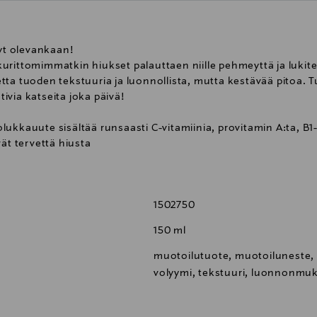
nyt olevankaan!
urittomimmatkin hiukset palauttaen niille pehmeyttä ja lukite
ta tuoden tekstuuria ja luonnollista, mutta kestävää pitoa. T
tivia katseita joka päivä!
auute sisältää runsaasti C-vitamiinia, provitamin A:ta, B1-
ät tervettä hiusta
rjaavat hiuksen vahingoittuneita osia sisältäpäin ylläpitäen
1502750
onihappo parantaa hiuksen tiheyttä ja tuoden sille paksuutt
150 ml
paa lookia ja uskomatonta kiiltoa.
muotoilutuote, muotoiluneste, 
neista voimansa saava, aidosti eksklusiivinen hiustenhoitosa
volyymi, tekstuuri, luonnonmu
eskiössä.
lmistetut, sulfaatittomat shampoot ja hoitoaineet ovat kuin un