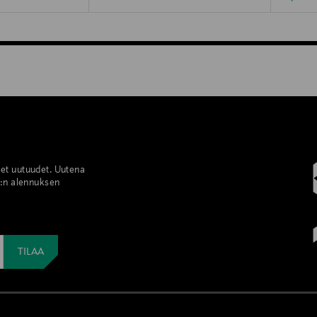
set uutuudet. Uutena
%:n alennuksen