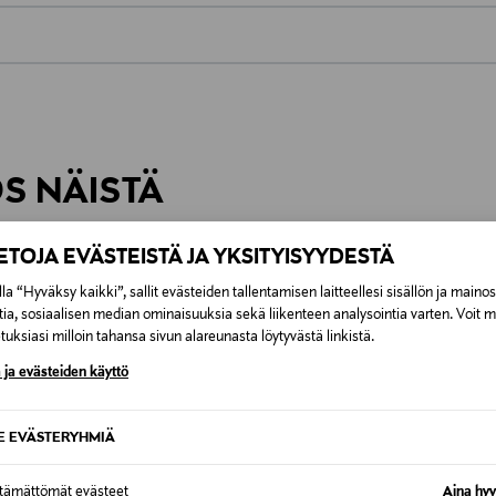
 eri hiustyyppien ongelmia ja saavutetaan todellisia tuloksia. I
a kiiltoa. Monikäyttöisillä muotoilutuotteilla on hoitavia omin
.
0,00 € – 4,90 €
onnonraaka-aineiden yhdiste UNC - Unique Natural Complex. Y
inen tilaukseesi. Voit palauttaa tilaamasi tuotteen 30 vuorokauden ku
Näet lopullisen toimituskulun tila
tetta, orkidea-, manteli- ja monoimaitoja, kollageeniuutetta, 
lee palauttaa avaamattomissa alkuperäispakkauksissaan ja palautetta
tä muiden arvokkaiden luonnonraaka-aineiden lisäksi.
ÖS NÄISTÄ
IETOJA EVÄSTEISTÄ JA YKSITYISYYDESTÄ
ONLIN
la “Hyväksy kaikki”, sallit evästeiden tallentamisen laitteellesi sisällön ja maino
tia, sosiaalisen median ominaisuuksia sekä liikenteen analysointia varten. Voit 
uksiasi milloin tahansa sivun alareunasta löytyvästä linkistä.
 ja evästeiden käyttö
SE EVÄSTERYHMIÄ
ttämättömät evästeet
Aina hyv