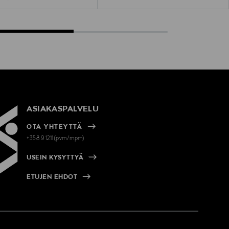
ASIAKASPALVELU
OTA YHTEYTTÄ
+358 9 1211(pvm/mpm)
USEIN KYSYTTYÄ
ETUJEN EHDOT