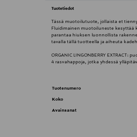
Tuotetiedot
Tässä muotoilutuote, jollaista et tien
Fluidimainen muotoiluneste kesyttää k
parantaa hiuksen luonnollista rakennet
tavalla tällä tuotteella ja aiheuta kadeh
ORGANIC LINGONBERRY EXTRACT: puolukk
4 rasvahappoja, jotka yhdessä ylläpitäv
VEGETABLE PROTEIN: kasviproteiinit ko
tuoden täyteläisyyden tunnetta
Tuotenumero
VEGETAL HYALURONIC ACID: kasvihyalur
Koko
hiuksen ympärysmittaa luoden tuuheam
-----
Avainsanat
T-LAB Professional on luonnon raaka-ai
aisteja hivelevät koostumukset ovat k
Jopa 99%:sti luonnon raaka-aineista va