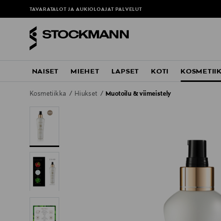
ä
TAVARATALOT JA AUKIOLOAJAT
PALVELUT
NAISET
MIEHET
LAPSET
KOTI
KOSMETII
Kosmetiikka
Hiukset
Muotoilu & viimeistely