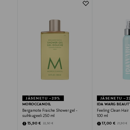
JÄSENETU –29%
JÄSENETU –2
MOROCCANOIL
IDA WARG BEAUT
Bergamote Fraiche Shower gel -
Feeling Clean Hair 
suihkugeeli 250 ml
100 ml
Discounted Price
Discounted Pric
Original Price
Original P
15,90 €
17,00 €
22,50 €
21,90 €