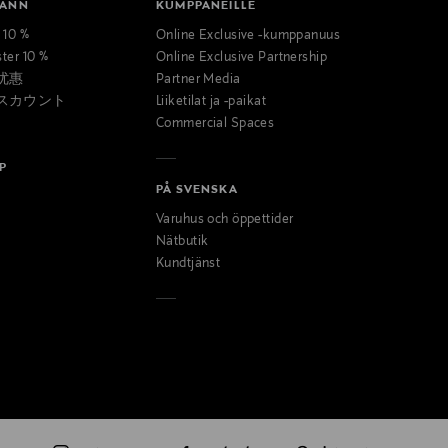
MANN
KUMPPANEILLE
t 10 %
Online Exclusive -kumppanuus
ster 10 %
Online Exclusive Partnership
优惠
Partner Media
スカウント
Liiketilat ja -paikat
Commercial Spaces
P
PÅ SVENSKA
Varuhus och öppettider
Nätbutik
Kundtjänst