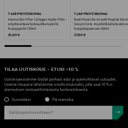
T-LAB PROFESSIONAL
T-LAB PROFESSIONAL
Marine Bio-Filler Collagen Hydra Filler -
Root Power Re-Growth Peptide Der
sileyttä antava hoitosuihke kaikille
Serum Forte -hiusfollikkeleita aktivo
hiustyypeille 150ml
hiuspohjaseerumi 60ml
Original Price
Original Price
25,90 €
27,90 €
TILAA UUTISKIRJE
–
ETUSI
–
10 %
Uutiskirjeestämme löydät parhaat edut ja ajankohtaiset uutuudet.
Uutena tilaajana lähetämme sinulle etukoodin, jolla saat 10 %:n
alennuksen normaalihintaisesta kertaostoksesta.
Suomeksi
På svenska