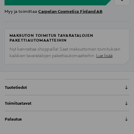
Myy ja toimittaa
Carpelan Cosmetics Finland AB
MAKSUTON TOIMITUS TAVARATALOJEN
PAKETTIAUTOMAATTEIHIN
Nyt kannattaa shoppailla! Saat maksuttoman toimituksen
kaikkien tavaratalojen pakettiautomaatteihin.
Lue lisää
Tuotetiedot
Hiuspohjaa tehokkaasti kosteuttava seerumi kuivalle
Toimitustavat
ja kutisevalle hiuspohjalle. Hyaluronihappo kosteuttaa
ja helpottaa kutinaa. Merimineraalit ja kollageeni
Toimitus postiin tai noutopisteeseen
yhdessä proteiinien auttavat hiuspohjaa pysymään
Palautus
0,00 € – 4,90 €
terveenä. 93% luonnollista alkuperää, vegaani
Meille on hyvin tärkeää, että olet tyytyväinen tilaukseesi. Voit
koostumus. Hypoallergeeninen Floral Sandalwood-
Kotiinkuljetus