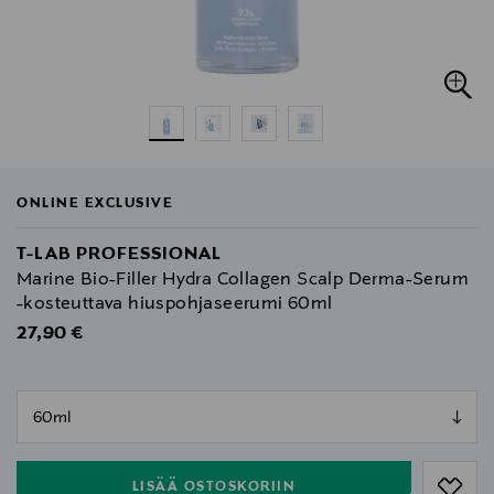
ONLINE EXCLUSIVE
T-LAB PROFESSIONAL
Marine Bio-Filler Hydra Collagen Scalp Derma-Serum
-kosteuttava hiuspohjaseerumi 60ml
Original Price
27,90 €
null
null
LISÄÄ OSTOSKORIIN