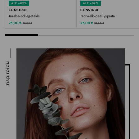
ALE –62%
ALE –62%
CONSTRUE
CONSTRUE
Jaraba-collegetakki
Norwalk-päällyspaita
Discounted Price
Discounted Price
Original Price
Original Price
23,00 €
23,00 €
59,90 €
59,90 €
Inspiroidu