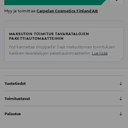
Myy ja toimittaa
Carpelan Cosmetics Finland AB
MAKSUTON TOIMITUS TAVARATALOJEN
PAKETTIAUTOMAATTEIHIN
Nyt kannattaa shoppailla! Saat maksuttoman toimituksen
kaikkien tavaratalojen pakettiautomaatteihin.
Lue lisää
Tuotetiedot
Runsaskoostumuksinen hoitoaine kuiville hiuksille ja
Toimitustavat
hiuspohjalle, sekä vaurioituneille hiuksille. Hellii
kuivaa, kutisevaa ja ärtynyttäkin hiuspohjaa ja ravitsee
Toimitus postiin tai noutopisteeseen
hiuksia syvältä. VEGAANI
Palautus
0,00 € – 4,90 €
Meille on hyvin tärkeää, että olet tyytyväinen tilaukseesi. Voit
LUOMUAVOKADOÖLJY: Rikasta rasvahapoista,
Kotiinkuljetus