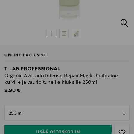
ONLINE EXCLUSIVE
T-LAB PROFESSIONAL
Organic Avocado Intense Repair Mask -hoitoaine
kuiville ja vaurioituneille hiuksille 250ml
Original Price
9,90 €
null
null
LISÄÄ OSTOSKORIIN