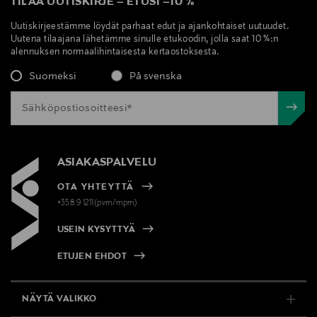
TILAA UUTISKIRJE
–
ETUSI
–
10 %
Uutiskirjeestämme löydät parhaat edut ja ajankohtaiset uutuudet.
Uutena tilaajana lähetämme sinulle etukoodin, jolla saat 10 %:n
alennuksen normaalihintaisesta kertaostoksesta.
Suomeksi
På svenska
ASIAKASPALVELU
OTA YHTEYTTÄ
+358 9 1211(pvm/mpm)
USEIN KYSYTTYÄ
ETUJEN EHDOT
NÄYTÄ VALIKKO