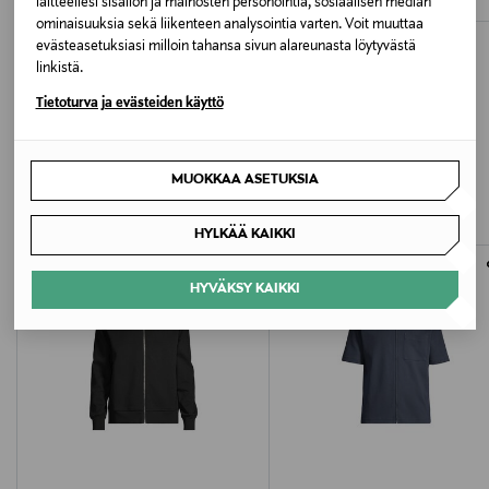
Discounted Price
Original Price
laitteellesi sisällön ja mainosten personointia, sosiaalisen median
-----
Original Price
15,90 €
24,95 €
23,90 €
ominaisuuksia sekä liikenteen analysointia varten. Voit muuttaa
T-LAB Professional:n uusi ORGANICS -
evästeasetuksiasi milloin tahansa sivun alareunasta löytyvästä
hiustenhoitolinja keskittyy hiusten ja hiuspohjan
linkistä.
ongelmien hoitoon luonnosta saatavien,
ihoterapeuttisten aktiiviainesosien avulla.
Tietoturva ja evästeiden käyttö
Päivittäiseen käyttöön soveltuvat tuotteet sopivat niin
LISÄÄ KIINNOSTAVIA
miehille kuin naisille, sekä lapsille aina 3-vuotiaasta
ylöspäin.
MUOKKAA ASETUKSIA
TUOTTEITA
HYLKÄÄ KAIKKI
HYVÄKSY KAIKKI