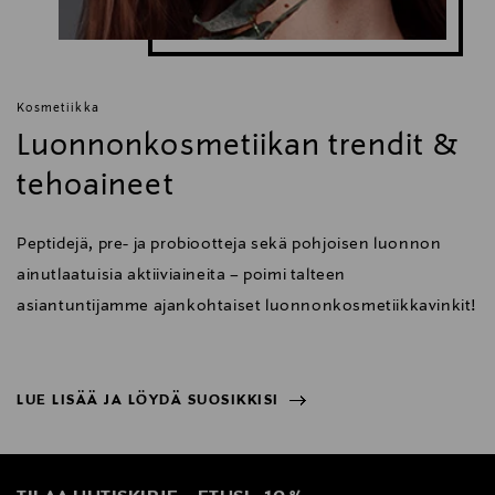
Kosmetiikka
Luonnonkosmetiikan trendit &
tehoaineet
Peptidejä, pre- ja probiootteja sekä pohjoisen luonnon
ainutlaatuisia aktiiviaineita – poimi talteen
asiantuntijamme ajankohtaiset luonnonkosmetiikkavinkit!
LUE LISÄÄ JA LÖYDÄ SUOSIKKISI
NÄYTÄ VÄHEMMÄN
LUE LISÄÄ JA LÖYDÄ SUOSIKKISI