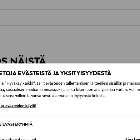
0,00 € – 4,90 €
inen tilaukseesi. Voit palauttaa tilaamasi tuotteen 30 vuorokauden ku
Näet lopullisen toimituskulun tila
lee palauttaa avaamattomissa alkuperäispakkauksissaan ja palautetta
ÖS NÄISTÄ
IETOJA EVÄSTEISTÄ JA YKSITYISYYDESTÄ
la “Hyväksy kaikki”, sallit evästeiden tallentamisen laitteellesi sisällön ja maino
ONLIN
tia, sosiaalisen median ominaisuuksia sekä liikenteen analysointia varten. Voit 
uksiasi milloin tahansa sivun alareunasta löytyvästä linkistä.
 ja evästeiden käyttö
SE EVÄSTERYHMIÄ
ttämättömät evästeet
Aina hyv