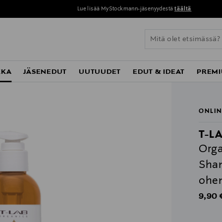
Lue lisää MyStockmann-jäsenyydestä
täältä
KKA
JÄSENEDUT
UUTUUDET
EDUT & IDEAT
PREMI
ONLIN
T-L
Orga
Sham
ohen
Origin
9,90 