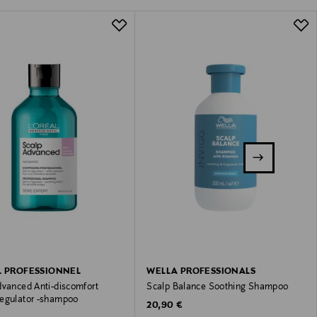
L PROFESSIONNEL
WELLA PROFESSIONALS
dvanced Anti-discomfort
Scalp Balance Soothing Shampoo
egulator -shampoo
Original Price
20,90 €