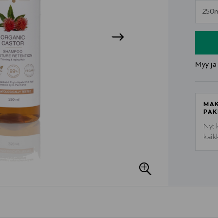
n
250
n
Myy ja
MAK
PAK
Nyt 
kaik