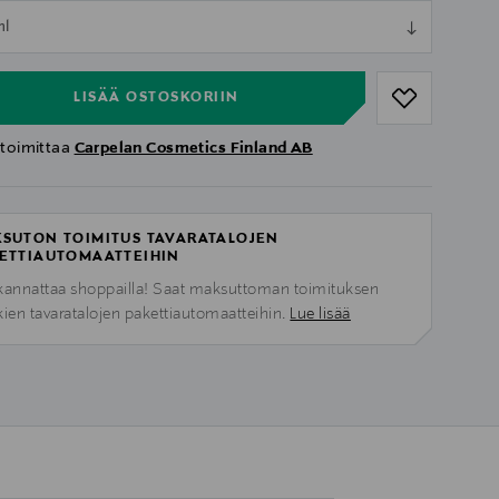
ull
ml
ull
LISÄÄ OSTOSKORIIN
 toimittaa
Carpelan Cosmetics Finland AB
SUTON TOIMITUS TAVARATALOJEN
ETTIAUTOMAATTEIHIN
kannattaa shoppailla! Saat maksuttoman toimituksen
kien tavaratalojen pakettiautomaatteihin.
Lue lisää