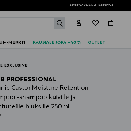
MYSTOCKMANN-JÄSENYYS
label.header.go
UM-MERKIT
KAUSIALE JOPA –40 %
OUTLET
E EXCLUSIVE
AB PROFESSIONAL
nic Castor Moisture Retention
poo -shampoo kuiville ja
tuneille hiuksille 250ml
al Price
€