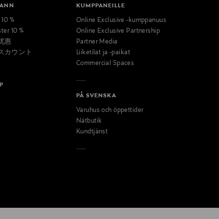
MANN
KUMPPANEILLE
t 10 %
Online Exclusive -kumppanuus
ster 10 %
Online Exclusive Partnership
优惠
Partner Media
スカウント
Liiketilat ja -paikat
Commercial Spaces
P
PÅ SVENSKA
Varuhus och öppettider
Nätbutik
Kundtjänst