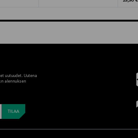
Original
29,90 
set uutuudet. Uutena
%:n alennuksen