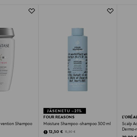
JÄSENETU –21%
FOUR REASONS
L'ORÉA
revention Shampoo
Moisture Shampoo -shampoo 300 ml
Scalp A
Dermo-r
Discounted Price
Original Price
12,50 €
15,90 €