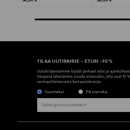
Original Price
Original Price
34,90 €
38,00 €
TILAA UUTISKIRJE
–
ETUSI
–
10 %
Uutiskirjeestämme löydät parhaat edut ja ajankohtai
tilaajana lähetämme sinulle etukoodin, jolla saat 10 
normaalihintaisesta kertaostoksesta.
Suomeksi
På svenska