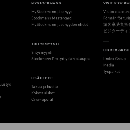
MYSTOCKMANN
VISIT STOCK
MyStockmann-jäsenyys
Visitor discoun
Stockmann Mastercard
Förmån för turi
MyStockmann-jäsenyyden ehdot
游客享受九折
ビジターディ
YRITYSMYYNTI
n
LINDEX GROU
Yritysmyynti
Stockmann Pro -yrityslahjakauppa
Lindex Group
Media
Työpaikat
LISÄTIEDOT
uustyö
Takuu ja huolto
Kokotaulukot
e
Oiva-raportit