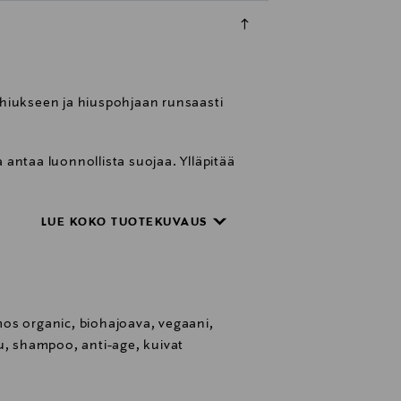
hiukseen ja hiuspohjaan runsaasti
ntaa luonnollista suojaa. Ylläpitää
a nähden kosteutta. Silottaa
LUE KOKO TUOTEKUVAUS
hoitoon luonnosta saatavien,
ille kuin naisille, sekä lapsille aina
os organic, biohajoava, vegaani,
u, shampoo, anti-age, kuivat