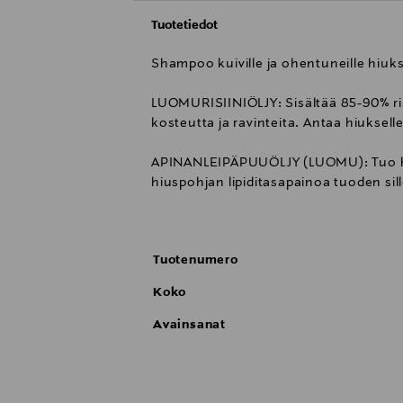
Tuotetiedot
Shampoo kuiville ja ohentuneille hiuksi
LUOMURISIINIÖLJY: Sisältää 85-90% ri
kosteutta ja ravinteita. Antaa hiukselle
APINANLEIPÄPUUÖLJY (LUOMU): Tuo hiuks
hiuspohjan lipiditasapainoa tuoden sill
PHYTO-HYALURONIHAPPO: Monikäyttöine
karheankin hiuksen ja tuo kuivalle hiuk
Tuotenumero
-----
Koko
T-LAB Professional:n uusi ORGANICS -h
ihoterapeuttisten aktiiviainesosien avul
Avainsanat
3-vuotiaasta ylöspäin.