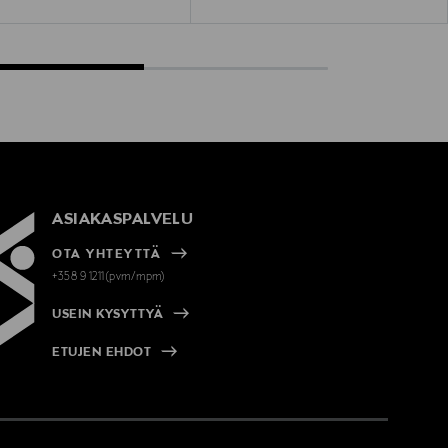
 Price
€
ASIAKASPALVELU
OTA YHTEYTTÄ
+358 9 1211(pvm/mpm)
USEIN KYSYTTYÄ
ETUJEN EHDOT