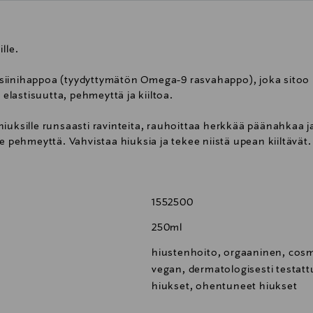
lle.
siinihappoa (tyydyttymätön Omega-9 rasvahappo), joka sitoo 
 elastisuutta, pehmeyttä ja kiiltoa.
ille runsaasti ravinteita, rauhoittaa herkkää päänahkaa ja a
e pehmeyttä. Vahvistaa hiuksia ja tekee niistä upean kiiltävät.
n hyaluronihappo sitoo itseensä monikertaisesti painoons
selle elävyyttä ja elastisuutta.
1552500
250ml
iustenhoitolinja keskittyy hiusten ja hiuspohjan ongelmien 
la. Päivittäiseen käyttöön soveltuvat tuotteet sopivat niin mieh
hiustenhoito, orgaaninen, cosm
vegan, dermatologisesti testatt
hiukset, ohentuneet hiukset