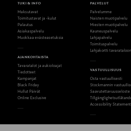
TUKI & INFO
PALVELUT
Maksutavat
Palvelumme
Toimitustavat ja -kulut
Naisten muotipalvelu
Palautus
Miesten muotipalvelu
Asiakaspalvelu
Kauneuspalvelu
Muokkaa evästeasetuksia
Lahjapalvelu
Toimituspalvelu
Lahjakortti tavarataloo
AJANKOHTAISTA
Tavaratalot ja aukioloajat
VASTUULLISUUS
Tiedotteet
Kampanjat
Osta vastuullisesti
Black Friday
Stockmannin vastuullis
Hullut Päivät
Saavutettavuusseloste
Online Exclusive
Tillgänglighetsutlåtand
Accessibility Statement