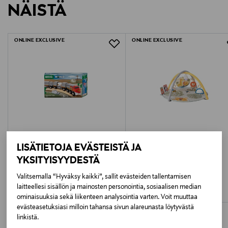
Lisätietoja:
NÄISTÄ
1474401
LUE TARKEMMAT PALAUTUSOHJEET
Ikä: +0kk
Paristot: 2 x AAA (eivät tule pakkauksen mukana)
ONLINE EXCLUSIVE
ONLINE EXCLUSIVE
LISÄTIETOJA EVÄSTEISTÄ JA
YKSITYISYYDESTÄ
BRIO
TAF TOYS
BRIO WORLD Maailman junat Santa Fe
Taf Toys leikkimatto
Valitsemalla “Hyväksy kaikki”, sallit evästeiden tallentamisen
-juna
Original Price
84,90 €
laitteellesi sisällön ja mainosten personointia, sosiaalisen median
Original Price
29,99 €
ominaisuuksia sekä liikenteen analysointia varten. Voit muuttaa
evästeasetuksiasi milloin tahansa sivun alareunasta löytyvästä
linkistä.