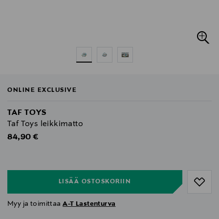
ONLINE EXCLUSIVE
TAF TOYS
Taf Toys leikkimatto
Original Price
84,90 €
null
null
LISÄÄ OSTOSKORIIN
Myy ja toimittaa
A-T Lastenturva