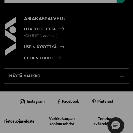
ASIAKASPALVELU
OTA YHTEYTTÄ
+358 9 1211(pvm/mpm)
USEIN KYSYTTYÄ
ETUJEN EHDOT
NÄYTÄ VALIKKO
TUKI & INFO
Instagram
Facebook
Pinterest
AJANKOHTAISTA
PALVELUT
Verkkokaupan
Tietoturva ja
Tietosuojaseloste
sopimusehdot
evästeiden käyttö
VASTUULLISUUS