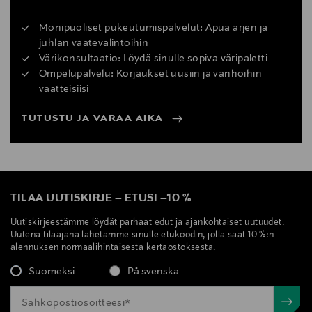
Monipuoliset pukeutumispalvelut: Apua arjen ja
juhlan vaatevalintoihin
Värikonsultaatio: Löydä sinulle sopiva väripaletti
Ompelupalvelu: Korjaukset uusiin ja vanhoihin
vaatteisiisi
TUTUSTU JA VARAA AIKA
TILAA UUTISKIRJE
–
ETUSI
–
10 %
Uutiskirjeestämme löydät parhaat edut ja ajankohtaiset uutuudet.
Uutena tilaajana lähetämme sinulle etukoodin, jolla saat 10 %:n
alennuksen normaalihintaisesta kertaostoksesta.
Suomeksi
På svenska