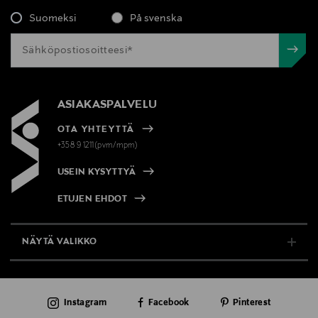
Suomeksi
På svenska
ASIAKASPALVELU
OTA YHTEYTTÄ
+358 9 1211(pvm/mpm)
USEIN KYSYTTYÄ
ETUJEN EHDOT
NÄYTÄ VALIKKO
TUKI & INFO
Instagram
Facebook
Pinterest
AJANKOHTAISTA