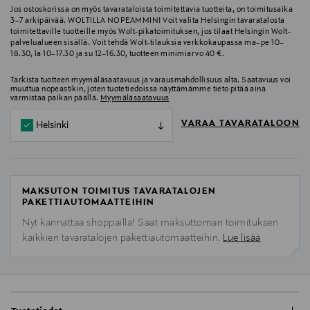
Jos ostoskorissa on myös tavarataloista toimitettavia tuotteita, on toimitusaika
3–7 arkipäivää. WOLTILLA NOPEAMMIN! Voit valita Helsingin tavaratalosta
toimitettaville tuotteille myös Wolt-pikatoimituksen, jos tilaat Helsingin Wolt-
palvelualueen sisällä. Voit tehdä Wolt-tilauksia verkkokaupassa ma–pe 10–
18.30, la 10–17.30 ja su 12–16.30, tuotteen minimiarvo 40 €.
Tarkista tuotteen myymäläsaatavuus ja varausmahdollisuus alta. Saatavuus voi
muuttua nopeastikin, joten tuotetiedoissa näyttämämme tieto pitää aina
varmistaa paikan päällä.
Myymäläsaatavuus
VARAA TAVARATALOON
Helsinki
MAKSUTON TOIMITUS TAVARATALOJEN
PAKETTIAUTOMAATTEIHIN
Nyt kannattaa shoppailla! Saat maksuttoman toimituksen
kaikkien tavaratalojen pakettiautomaatteihin.
Lue lisää