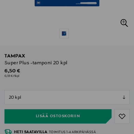
TAMPAX
Super Plus -tamponi 20 kpl
Original Price
6,50 €
0,33 €/1kpl
null
null
LISÄÄ OSTOSKORIIN
HETI SAATAVILLA
TOIMITUS 1-4 ARKIPÄIVÄSSÄ