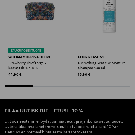
ETUKUPONKITUOTE
WILLIAM MORRIS AT HOME
FOUR REASONS
Strawberry Thief Large -
No Nothing Sensitive Moisture
kosmetiikkalaukku
Shampoo 300 ml
Original Price
Original Price
44,90 €
16,90 €
TILAA UUTISKIRJE
–
ETUSI
–
10 %
Uutiskirjeestämme löydät parhaat edut ja ajankohtaiset uutuudet.
Uutena tilaajana lähetämme sinulle etukoodin, jolla saat 10 %:n
alennuksen normaalihintaisesta kertaostoksesta.