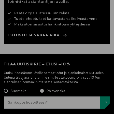
toimiviksi asiantuntijan avulla.
Räätälöity sisustussuunnitelma
Tuote-ehdotukset kattavasta valikoimastamme
Maksuton sisustushankintojen yhteydessä
TUTUSTU JA VARAA AIKA
TILAA UUTISKIRJE
–
ETUSI
–
10 %
Uutiskirjeestämme löydät parhaat edut ja ajankohtaiset uutuudet.
Uutena tilaajana lähetämme sinulle etukoodin, jolla saat 10 %:n
alennuksen normaalihintaisesta kertaostoksesta.
Suomeksi
På svenska