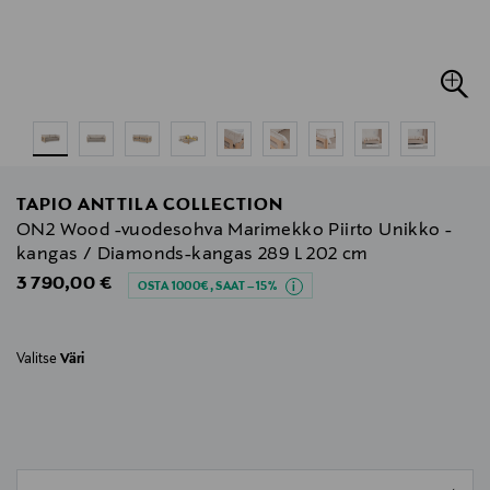
TAPIO ANTTILA COLLECTION
ON2 Wood -vuodesohva Marimekko Piirto Unikko -
kangas / Diamonds-kangas 289 L 202 cm
Original Price
3 790,00 €
OSTA 1000€, SAAT –15%
Valitse
Väri
null