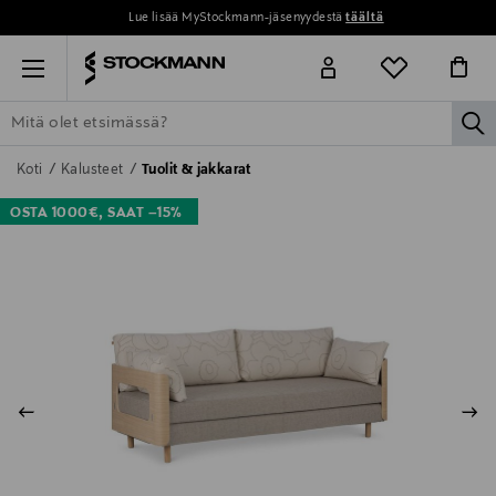
Lue lisää MyStockmann-jäsenyydestä
täältä
Menu
la
ETSI KAIKKI
NAISET
MIEHET
LAPSET
KOTI
KOSMETIIK
Koti
Kalusteet
Tuolit & jakkarat
OSTA 1000€, SAAT –15%