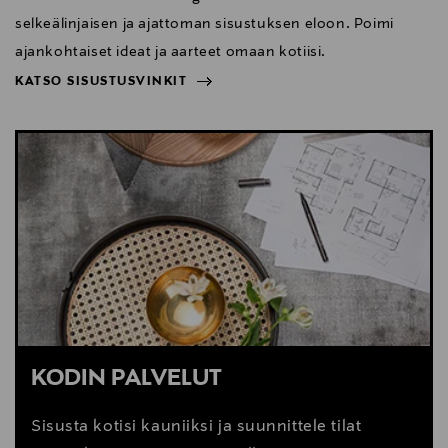
selkeälinjaisen ja ajattoman sisustuksen eloon. Poimi
ajankohtaiset ideat ja aarteet omaan kotiisi.
KATSO SISUSTUSVINKIT
NÄYTÄ VÄHEMMÄN
KATSO SISUSTUSVINKIT
KODIN PALVELUT
Sisusta kotisi kauniiksi ja suunnittele tilat