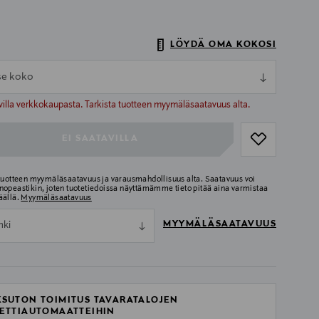
LÖYDÄ OMA KOKOSI
tse koko
ull
ull
villa verkkokaupasta. Tarkista tuotteen myymäläsaatavuus alta.
EI SAATAVILLA
 tuotteen myymäläsaatavuus ja varausmahdollisuus alta. Saatavuus voi
nopeastikin, joten tuotetiedoissa näyttämämme tieto pitää aina varmistaa
äällä.
Myymäläsaatavuus
MYYMÄLÄSAATAVUUS
nki
SUTON TOIMITUS TAVARATALOJEN
ETTIAUTOMAATTEIHIN