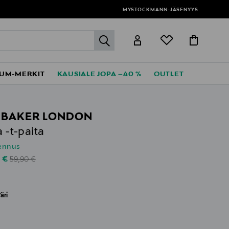
MYSTOCKMANN-JÄSENYYS
label.header.go
UM-MERKIT
KAUSIALE JOPA –40 %
OUTLET
 BAKER LONDON
a -t-paita
lennus
Original Price
unted Price
0 €
59,90 €
äri