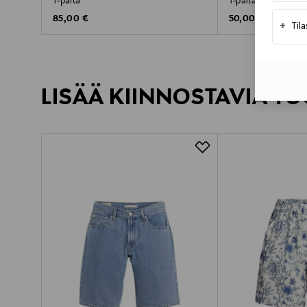
T-paita
T-paita
Original Price
Original Price
85,00 €
50,00 €
+
Til
LISÄÄ KIINNOSTAVIA TU