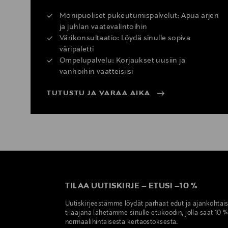
Monipuoliset pukeutumispalvelut: Apua arjen
ja juhlan vaatevalintoihin
Värikonsultaatio: Löydä sinulle sopiva
väripaletti
Ompelupalvelu: Korjaukset uusiin ja
vanhoihin vaatteisiisi
TUTUSTU JA VARAA AIKA
TILAA UUTISKIRJE
–
ETUSI
–
10 %
Uutiskirjeestämme löydät parhaat edut ja ajankohtai
tilaajana lähetämme sinulle etukoodin, jolla saat 10 
normaalihintaisesta kertaostoksesta.