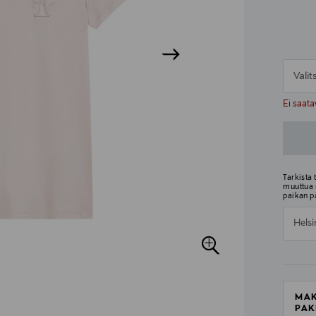
Vali
n
n
Ei saata
Tarkista
muuttua 
paikan p
Helsi
MAK
PAK