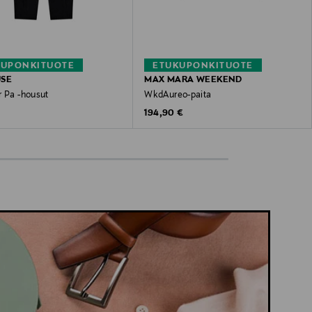
KUPONKITUOTE
ETUKUPONKITUOTE
USE
MAX MARA WEEKEND
r Pa -housut
WkdAureo-paita
 Price
Original Price
194,90 €