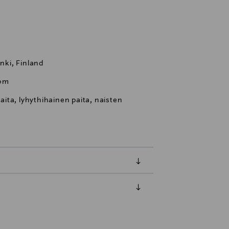
inki, Finland
com
paita, lyhythihainen paita, naisten
luessa tuotteen vastaanottamisesta.