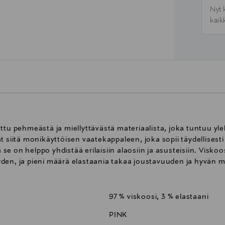
Nyt 
kaik
ttu pehmeästä ja miellyttävästä materiaalista, joka tuntuu ylel
t siitä monikäyttöisen vaatekappaleen, joka sopii täydellisesti
e on helppo yhdistää erilaisiin alaosiin ja asusteisiin. Viskoo
den, ja pieni määrä elastaania takaa joustavuuden ja hyvän 
97 % viskoosi, 3 % elastaani
PINK