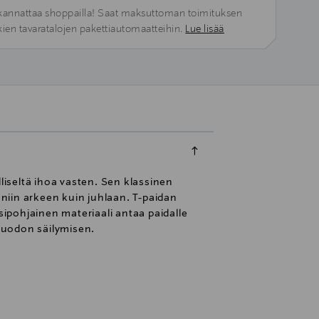
kannattaa shoppailla! Saat maksuttoman toimituksen
kien tavaratalojen pakettiautomaatteihin.
Lue lisää
liseltä ihoa vasten. Sen klassinen
 niin arkeen kuin juhlaan. T-paidan
sipohjainen materiaali antaa paidalle
muodon säilymisen.