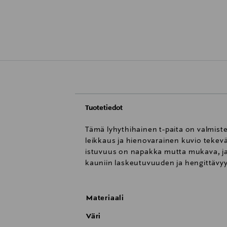
Tuotetiedot
Tämä lyhythihainen t-paita on valmiste
leikkaus ja hienovarainen kuvio tekevä
istuvuus on napakka mutta mukava, ja s
kauniin laskeutuvuuden ja hengittävyy
Materiaali
Väri