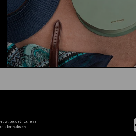
set uutuudet. Uutena
%:n alennuksen