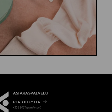
ASIAKASPALVELU
OTA YHTEYTTÄ
+358 9 1211(pvm/mpm)