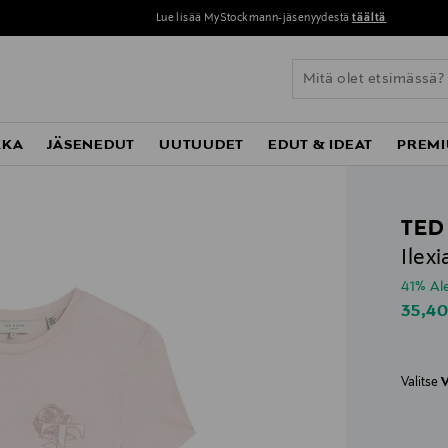
Lue lisää MyStockmann-jäsenyydestä
täältä
KKA
JÄSENEDUT
UUTUUDET
EDUT & IDEAT
PREMI
TED
Ilexi
41% A
Disco
35,4
Valitse
V