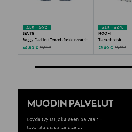
ALE –40%
ALE –40%
LEVI'S
NOOM
Baggy Dad Jort Tencel -farkkushortsit
Tiara-shortsit
Discounted Price
Discounted Price
Original Price
Original Pric
44,90 €
23,90 €
75,00 €
39,90 €
MUODIN PALVELUT
Löydä tyylisi jokaiseen päivään –
tavarataloissa tai etänä.