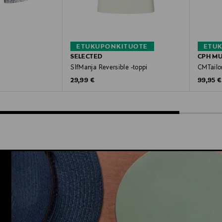
ETUKUPONKITUOTE
ETU
SELECTED
CPH M
SlfManja Reversible -toppi
CMTailo
Original Price
Original
e
29,99 €
99,95 €