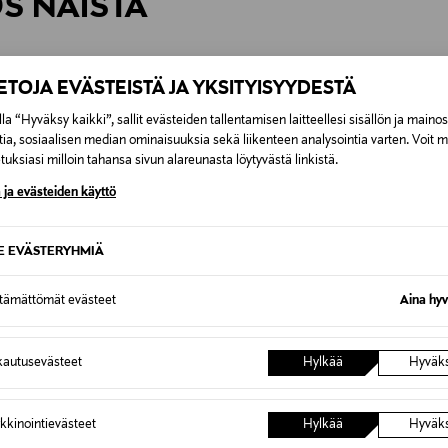
ÖS NÄISTÄ
7,90 €–50,00 € kuljetusyhtiöstä ja 
Alk. 6,90 €, kun toimitus on saatavi
IETOJA EVÄSTEISTÄ JA YKSITYISYYDESTÄ
la “Hyväksy kaikki”, sallit evästeiden tallentamisen laitteellesi sisällön ja maino
tia, sosiaalisen median ominaisuuksia sekä liikenteen analysointia varten. Voit 
uksiasi milloin tahansa sivun alareunasta löytyvästä linkistä.
 ja evästeiden käyttö
SE EVÄSTERYHMIÄ
ttämättömät evästeet
Aina hyv
autusevästeet
Hylkää
Hyväk
TUOTE
ALE –40%
ETU
kkinointievästeet
Hylkää
Hyväk
AGE
BURBERRY
POLO R