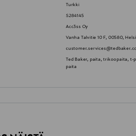
Turkki
S284145
Acc3ss Oy
Vanha Talvitie 10 F, 00580, Hels
customer.services@tedbaker.
Ted Baker, paita, trikoopaita, t-
paita
0,00 €
inen tilaukseesi. Voit palauttaa tilaamasi tuotteen 30 vuorokauden ku
0,00 € – 4,90 €
rvitse ilmoittaa palautuksesta etukäteen.