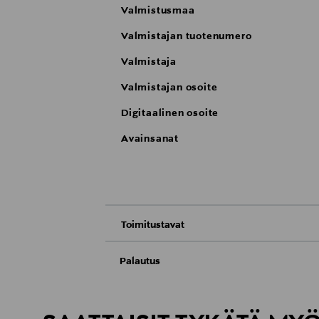
Valmistusmaa
Valmistajan tuotenumero
Valmistaja
Valmistajan osoite
Digitaalinen osoite
Avainsanat
Toimitustavat
Nouto tavaratalosta
Palautus
Meille on hyvin tärkeää, että olet tyytyvä
Toimitus automaattiin tai noutopisteeseen
Palauttaminen on maksutonta eikä sinun ta