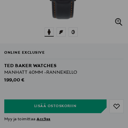
ONLINE EXCLUSIVE
TED BAKER WATCHES
MANHATT 40MM -RANNEKELLO
Original Price
199,00 €
null
null
LISÄÄ OSTOSKORIIN
Myy ja toimittaa
Acc3ss