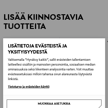
LISÄÄ KIINNOSTAVIA
TUOTTEITA
LISÄTIETOJA EVÄSTEISTÄ JA
YKSITYISYYDESTÄ
Valitsemalla “Hyväksy kaikki”, sallit evästeiden tallentamisen
laitteellesi sisällön ja mainosten personointia, sosiaalisen median
ominaisuuksia sekä liikenteen analysointia varten. Voit muuttaa
evästeasetuksiasi milloin tahansa sivun alareunasta löytyvästä
linkistä.
Tietoturva ja evästeiden käyttö
JÄSENETU –20%
PARFUMS DE MARLY
BIOEFFECT
MUOKKAA ASETUKSIA
Haltane EdP -tuoksu
EGF-silmänympärysseerumi 6 ml