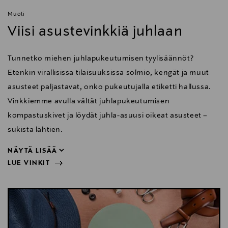
Muoti
Viisi asustevinkkiä juhlaan
Tunnetko miehen juhlapukeutumisen tyylisäännöt?
Etenkin virallisissa tilaisuuksissa solmio, kengät ja muut
asusteet paljastavat, onko pukeutujalla etiketti hallussa.
Vinkkiemme avulla vältät juhlapukeutumisen
kompastuskivet ja löydät juhla-asuusi oikeat asusteet –
sukista lähtien.
NÄYTÄ LISÄÄ
LUE VINKIT
sukista lähtien.
NÄYTÄ VÄHEMMÄN
LUE VINKIT