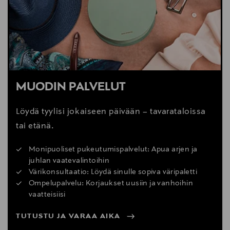
MUODIN PALVELUT
Löydä tyylisi jokaiseen päivään – tavarataloissa
tai etänä.
Monipuoliset pukeutumispalvelut: Apua arjen ja
juhlan vaatevalintoihin
Värikonsultaatio: Löydä sinulle sopiva väripaletti
Ompelupalvelu: Korjaukset uusiin ja vanhoihin
vaatteisiisi
TUTUSTU JA VARAA AIKA