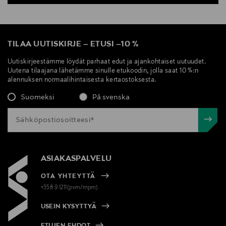
TILAA UUTISKIRJE
–
ETUSI
–
10 %
Uutiskirjeestämme löydät parhaat edut ja ajankohtaiset uutuudet.
Uutena tilaajana lähetämme sinulle etukoodin, jolla saat 10 %:n
alennuksen normaalihintaisesta kertaostoksesta.
Suomeksi
På svenska
ASIAKASPALVELU
OTA YHTEYTTÄ
+358 9 1211(pvm/mpm)
USEIN KYSYTTYÄ