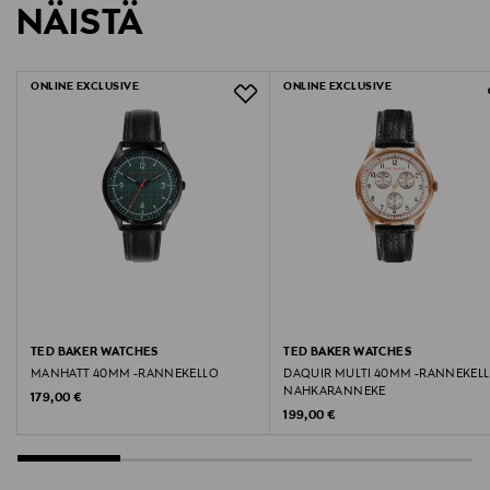
NÄISTÄ
1327222
LUE TARKEMMAT PALAUTUSOHJEET
Materiaali
ONLINE EXCLUSIVE
ONLINE EXCLUSIVE
Teräs, mineraalilasi
Takuu
24 kk
Avainsanat
Kello, Rannekello, Miesten kello, Ted Baker kello
TED BAKER WATCHES
TED BAKER WATCHES
MANHATT 40MM -RANNEKELLO
DAQUIR MULTI 40MM -RANNEKELL
NAHKARANNEKE
Original Price
179,00 €
Original Price
199,00 €