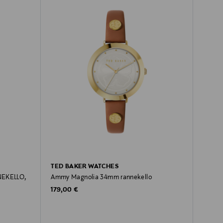
TED BAKER WATCHES
EKELLO,
Ammy Magnolia 34mm rannekello
Original Price
179,00 €