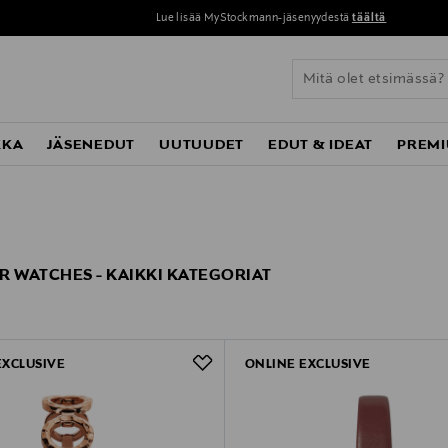
Lue lisää MyStockmann-jäsenyydestä
täältä
KKA
JÄSENEDUT
UUTUUDET
EDUT & IDEAT
PREMI
R WATCHES - KAIKKI KATEGORIAT
EXCLUSIVE
ONLINE EXCLUSIVE