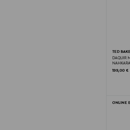
TED BAK
DAQUIR M
NAHKAR
Original P
199,00 €
ONLINE 