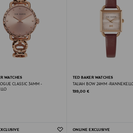
ER WATCHES
TED BAKER WATCHES
OGUE CLASSIC 34MM -
TALIAH BOW 24MM -RANNEKELL
LLO
Original Price
199,00 €
rice
EXCLUSIVE
ONLINE EXCLUSIVE