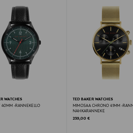
ER WATCHES
TED BAKER WATCHES
 40MM -RANNEKELLO
MIMOSAA CHRONO 41MM -RANN
NAHKARANNEKE
rice
Original Price
239,00 €