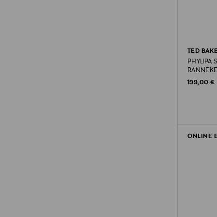
TED BAK
PHYLIPA 
RANNEKE
Original P
199,00 €
ONLINE 