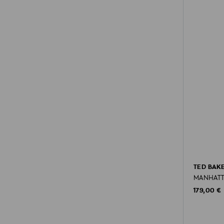
TED BAK
MANHATT
Original P
179,00 €