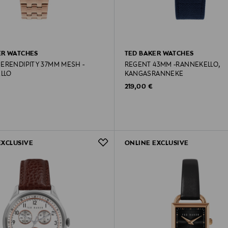
ER WATCHES
TED BAKER WATCHES
SERENDIPITY 37MM MESH -
REGENT 43MM -RANNEKELLO,
LLO
KANGASRANNEKE
rice
Original Price
219,00 €
EXCLUSIVE
ONLINE EXCLUSIVE