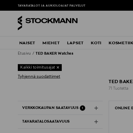
TAVARATALOT JA AUKIOLOAJAT
PALVELUT
NAISET
MIEHET
LAPSET
KOTI
KOSMETII
Etusivu
TED BAKER Watches
Kaikki toimitusajat
Tyhjennä suodattimet
TED BAKE
71 Tuotetta
71 Tuotetta
VERKKOKAUPAN SAATAVUUS
ONLINE 
1
TAVARATALOSAATAVUUS