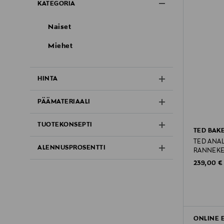
KATEGORIA
Naiset
Miehet
HINTA
PÄÄMATERIAALI
TUOTEKONSEPTI
TED BAK
TED ANAL
ALENNUSPROSENTTI
RANNEKE
Original P
239,00 €
ONLINE 