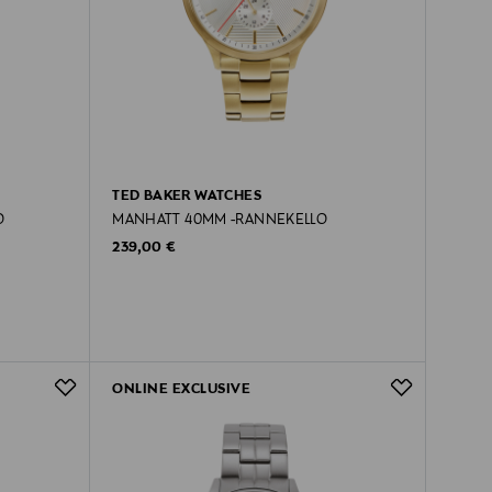
TED BAKER WATCHES
O
MANHATT 40MM -RANNEKELLO
Original Price
239,00 €
ONLINE EXCLUSIVE