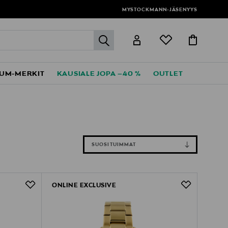
MYSTOCKMANN-JÄSENYYS
label.header.go
UM-MERKIT
KAUSIALE JOPA –40 %
OUTLET
SUOSITUIMMAT
ONLINE EXCLUSIVE