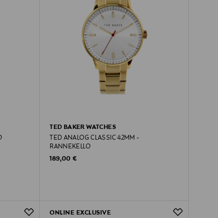
TED BAKER WATCHES
O
TED ANALOG CLASSIC 42MM -
RANNEKELLO
Original Price
189,00 €
ONLINE EXCLUSIVE