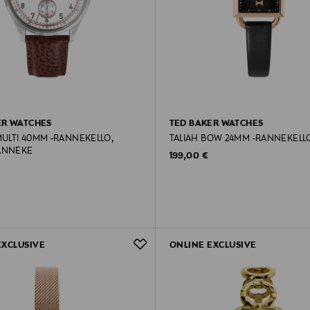
ER WATCHES
TED BAKER WATCHES
ULTI 40MM -RANNEKELLO,
TALIAH BOW 24MM -RANNEKELL
ANNEKE
Original Price
199,00 €
rice
EXCLUSIVE
ONLINE EXCLUSIVE