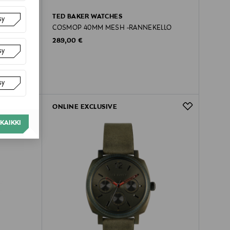
TED BAKER WATCHES
sy
COSMOP 40MM MESH -RANNEKELLO
Original Price
289,00 €
sy
sy
ONLINE EXCLUSIVE
KAIKKI