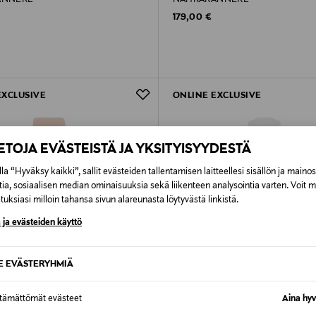
rice
Original Price
179,00 €
EXCLUSIVE
ONLINE EXCLUSIVE
IETOJA EVÄSTEISTÄ JA YKSITYISYYDESTÄ
la “Hyväksy kaikki”, sallit evästeiden tallentamisen laitteellesi sisällön ja maino
tia, sosiaalisen median ominaisuuksia sekä liikenteen analysointia varten. Voit 
uksiasi milloin tahansa sivun alareunasta löytyvästä linkistä.
 ja evästeiden käyttö
SE EVÄSTERYHMIÄ
ttämättömät evästeet
Aina hyv