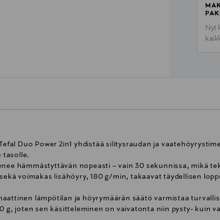
MAK
PAK
Nyt 
kaik
Tefal Duo Power 2in1 yhdistää silitysraudan ja vaatehöyrystime
 tasolle.
enee hämmästyttävän nopeasti – vain 30 sekunnissa, mikä tekee
sekä voimakas lisähöyry, 180 g/min, takaavat täydellisen lopput
attinen lämpötilan ja höyrymäärän säätö varmistaa turvallisen
50 g, joten sen käsitteleminen on vaivatonta niin pysty- kuin