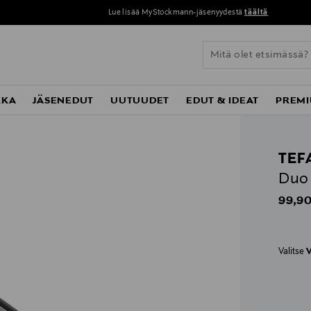
Lue lisää MyStockmann-jäsenyydestä
täältä
KKA
JÄSENEDUT
UUTUUDET
EDUT & IDEAT
PREMI
TEF
Duo 
Origin
99,90
Valitse
V