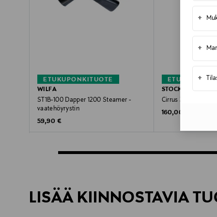
+
Muk
+
Mar
+
Til
ETUKUPONKITUOTE
ETUKUPONKI
WILFA
STOCKHOLM STE
ST1B-100 Dapper 1200 Steamer -
Cirrus 3 -vaatehöyr
vaatehöyrystin
Original Price
160,00 €
Original Price
59,90 €
LISÄÄ KIINNOSTAVIA TU