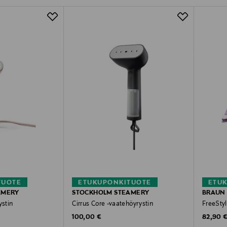
TUOTE
ETUKUPONKITUOTE
ETU
AMERY
STOCKHOLM STEAMERY
BRAUN
ystin
Cirrus Core -vaatehöyrystin
FreeStyl
Original Price
Original
100,00 €
82,90 