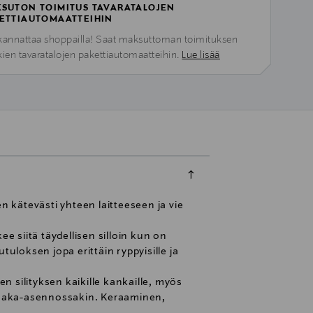
SUTON TOIMITUS TAVARATALOJEN
ETTIAUTOMAATTEIHIN
kannattaa shoppailla! Saat maksuttoman toimituksen
kien tavaratalojen pakettiautomaatteihin.
Lue lisää
n kätevästi yhteen laitteeseen ja vie
 siitä täydellisen silloin kun on
uloksen jopa erittäin ryppyisille ja
 silityksen kaikille kankaille, myös
 vaaka-asennossakin. Keraaminen,