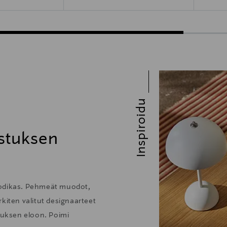
Inspiroidu
stuksen
kodikas. Pehmeät muodot,
kiten valitut designaarteet
stuksen eloon. Poimi