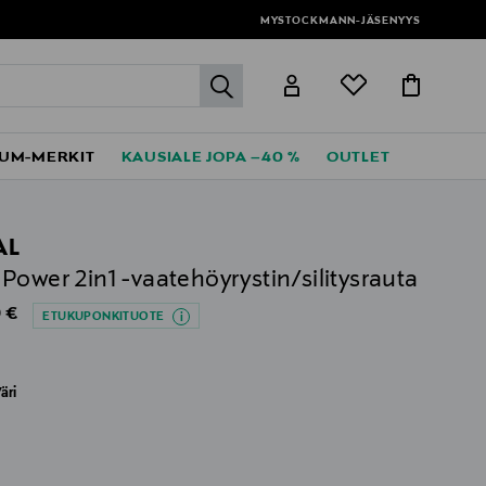
MYSTOCKMANN-JÄSENYYS
label.header.go
UM-MERKIT
KAUSIALE JOPA –40 %
OUTLET
AL
Power 2in1 -vaatehöyrystin/silitysrauta
al Price
 €
ETUKUPONKITUOTE
äri