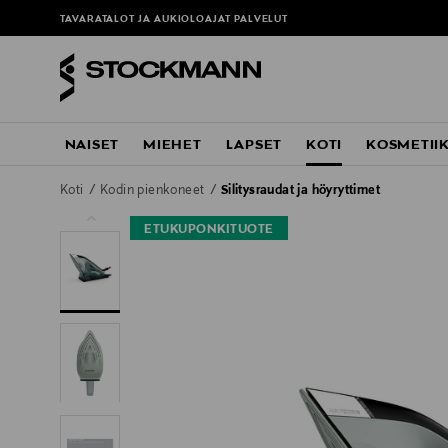
TAVARATALOT JA AUKIOLOAJAT
PALVELUT
NAISET
MIEHET
LAPSET
KOTI
KOSMETII
Koti
Kodin pienkoneet
Silitysraudat ja höyryttimet
ETUKUPONKITUOTE