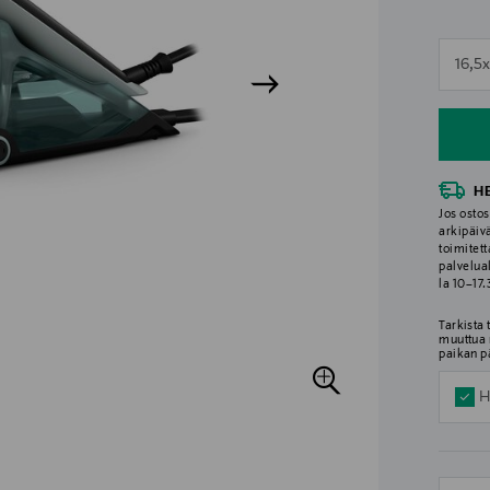
n
16,5
n
H
Jos ostos
arkipäiv
toimitett
palvelua
la 10–17
Tarkista
muuttua 
paikan p
H