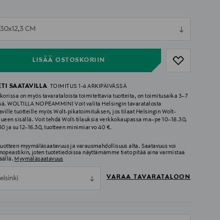
ull
x30x12,3 CM
ull
LISÄÄ OSTOSKORIIN
ETI SAATAVILLA
TOIMITUS 1-4 ARKIPÄIVÄSSÄ
korissa on myös tavarataloista toimitettavia tuotteita, on toimitusaika 3–7
ää. WOLTILLA NOPEAMMIN! Voit valita Helsingin tavaratalosta
aville tuotteille myös Wolt-pikatoimituksen, jos tilaat Helsingin Wolt-
lueen sisällä. Voit tehdä Wolt-tilauksia verkkokaupassa ma–pe 10–18.30,
.30 ja su 12–16.30, tuotteen minimiarvo 40 €.
 tuotteen myymäläsaatavuus ja varausmahdollisuus alta. Saatavuus voi
nopeastikin, joten tuotetiedoissa näyttämämme tieto pitää aina varmistaa
äällä.
Myymäläsaatavuus
VARAA TAVARATALOON
elsinki