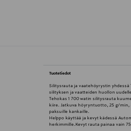
Tuotetiedot
Silitysrauta ja vaatehöyrystin yhdessä 
silityksen ja vaatteiden huollon uudelle
Tehokas 1 700 watin silitysrauta kuum
kiire. Jatkuva höyryntuotto, 25 g/min, 
paksuille kankaille.
Helppo käyttää ja kevyt kädessä Automa
herkimmille.Kevyt rauta painaa vain 7