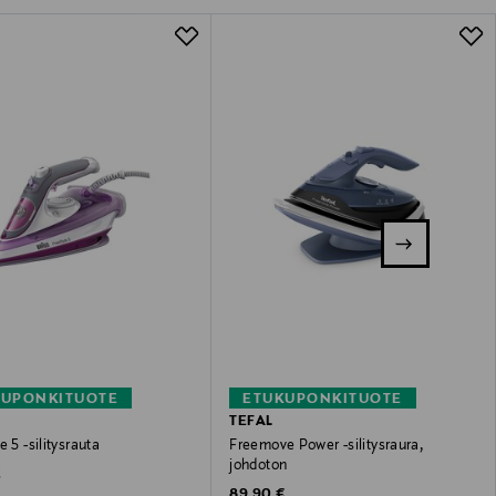
KUPONKITUOTE
ETUKUPONKITUOTE
TEFAL
e 5 -silitysrauta
Freemove Power -silitysraura,
johdoton
 Price
€
Original Price
89,90 €