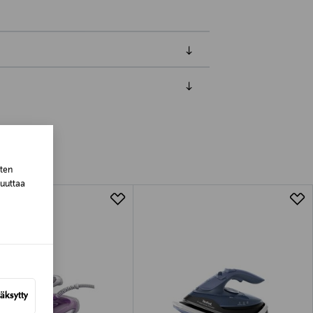
luessa tuotteen vastaanottamisesta.
tuotteen koosta riippuen
sten
muuttaa
lla valittuun osoitteeseen.
äksytty