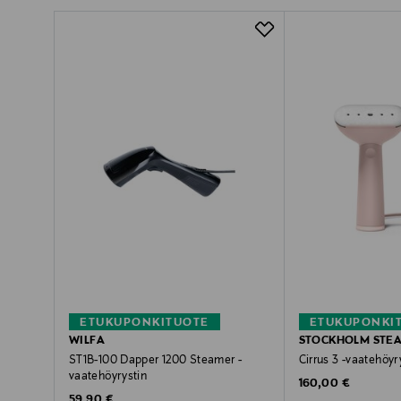
ETUKUPONKITUOTE
ETUKUPONKI
WILFA
STOCKHOLM STE
ST1B-100 Dapper 1200 Steamer -
Cirrus 3 -vaatehöyr
vaatehöyrystin
Original Price
160,00 €
Original Price
59,90 €