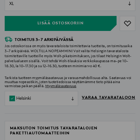
null
null
LISÄÄ OSTOSKORIIN
TOIMITUS 3–7 ARKIPÄIVÄSSÄ
Jos ostoskorissa on myös tavarataloista toimitettavia tuotteita, on toimitusaika
3–7 arkipäivää. WOLTILLA NOPEAMMIN! Voit valita Helsingin tavaratalosta
toimitettaville tuotteille myös Wolt-pikatoimituksen, jos tilaat Helsingin Wolt-
palvelualueen sisällä. Voit tehdä Wolt-tilauksia verkkokaupassa ma–pe 10–
18.30, la 10–17.30 ja su 12–16.30, tuotteen minimiarvo 40 €.
Tarkista tuotteen myymäläsaatavuus ja varausmahdollisuus alta. Saatavuus voi
muuttua nopeastikin, joten tuotetiedoissa näyttämämme tieto pitää aina
varmistaa paikan päällä.
Myymäläsaatavuus
VARAA TAVARATALOON
Helsinki
MAKSUTON TOIMITUS TAVARATALOJEN
PAKETTIAUTOMAATTEIHIN