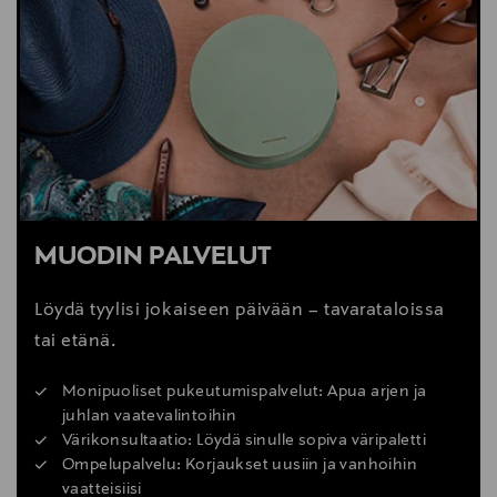
Digitaalinen osoite
customercare@teklafabrics.com
Avainsanat
Tekla, pyjamashortsit, unisex
MUODIN PALVELUT
Löydä tyylisi jokaiseen päivään – tavarataloissa
tai etänä.
Monipuoliset pukeutumispalvelut: Apua arjen ja
juhlan vaatevalintoihin
Värikonsultaatio: Löydä sinulle sopiva väripaletti
Ompelupalvelu: Korjaukset uusiin ja vanhoihin
vaatteisiisi