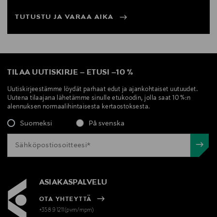
TUTUSTU JA VARAA AIKA
TILAA UUTISKIRJE
–
ETUSI
–
10 %
Uutiskirjeestämme löydät parhaat edut ja ajankohtaiset uutuudet.
Uutena tilaajana lähetämme sinulle etukoodin, jolla saat 10 %:n
alennuksen normaalihintaisesta kertaostoksesta.
Suomeksi
På svenska
ASIAKASPALVELU
OTA YHTEYTTÄ
+358 9 1211(pvm/mpm)