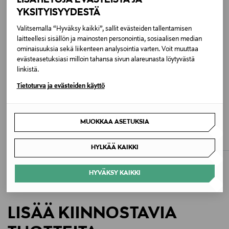
Materiaali
YKSITYISYYDESTÄ
100 % puuvillaa
Valitsemalla “Hyväksy kaikki”, sallit evästeiden tallentamisen
laitteellesi sisällön ja mainosten personointia, sosiaalisen median
Hoito-ohjeet
ominaisuuksia sekä liikenteen analysointia varten. Voit muuttaa
evästeasetuksiasi milloin tahansa sivun alareunasta löytyvästä
Pesu 30-40 asteessa luonnollisilla pesuaineilla
linkistä.
kankaiden ja ympäristön suojelemiseksi. Pese vaaleat
ja tummat värit erikseen. Ripustimella kuivaus
Tietoturva ja evästeiden käyttö
säilyttää kuidut ja värin, vältä rumpukuivausta.
ETUKUPONKITUOTE
UUTTA
ETUKUPONKITUOTE
TEKLA
CCDK COPENHAGEN
MUOKKAA ASETUKSIA
Pesuohjeet
Poplin-pyjamashortsit
Kimmy-pyjamashortsit
Konepesu
Original Price
Original Price
120,00 €
34,95 €
HYLKÄÄ KAIKKI
Mitoitus
HYVÄKSY KAIKKI
Oversized & relaxed fit
Väri
LISÄÄ KIINNOSTAVIA
RB ROYAL BLUE