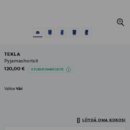
TEKLA
Pyjamashortsit
Original Price
120,00 €
ETUKUPONKITUOTE
Valitse
Väri
LÖYDÄ OMA KOKOSI